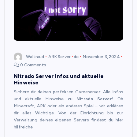
Waltraud
ARK Server
de
November 3, 2024
0 Comments
Nitrado Server Infos und aktuelle
Hinweise
Sichere dir deinen perfekten Gameserver: Alle Infos
und aktuelle Hinweise zu
Nitrado Server
! Ob
Minecraft, ARK oder ein anderes Spiel – wir erklären
dir alles Wichtige. Von der Einrichtung bis zur
Verwaltung deines eigenen Servers findest du hier
hilfreiche