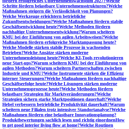
fördern erfolgreiches Unternehmenswachstum 2027?
Welche
Schritte fördern belastbare Unternehmensstrukturen?
Welche
Maßnahmen steigern die Verlässlichkeit von Planungen?
Welche Werkzeuge erleichtern betriebliche
Zukunftsentscheidungen?
Welche Maßnahmen fördern stabile
Geschäftsentwicklung heute?
Welche Methoden fördern
nachhaltige Unternehmensentwicklung?
Warum scheitern
KMU bei der Einführung von agilen Arbeitsweisen?
Welche
Maßnahmen fördern erfolgreiche Marktanpassung heute?
Welche Modelle stärken stabile Prozesse in wachsenden
Betrieben?
Welche Ansätze stärken moderne
Unternehmensleistung heute?
Welche KI-Tools revolutionieren
neue Start-ups?
Warum scheitern KMU bei der Einführung von
agilen Methoden?
Warum scheitern Partnerschaften zwischen
Industrie und KMU?
Welche Instrumente stärken die Effizienz
interner Steuerungen?
Welche Maßnahmen fördern nachhaltige
Geschäftserfolge heute?
Welche Lösungen stärken moderne
Unternehmensprozesse heute?
Welche Methoden fördern
belastbare Strategien für Marktveränderungen?
Welche
Strategien sichern starke Marktpositionen dauerhaft?
Welche
Hebel verbessern betriebliche Produktivität dauerhaft?
Warum
scheitern neue Filialen trotz intensiver Standortanalyse?
Welche
Maßnahmen fördern eine belastbare Innovationsplanung?
Produktbewertungen sachlich lesen und richtig einordnen
How
to get good interior living flow at home?
Welche Routinen