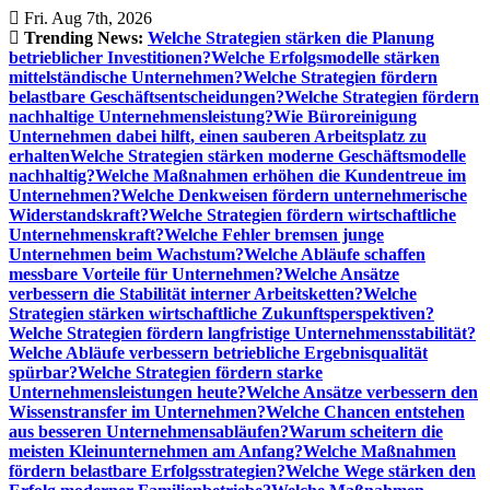
Skip
Fri. Aug 7th, 2026
to
Trending News:
Welche Strategien stärken die Planung
content
betrieblicher Investitionen?
Welche Erfolgsmodelle stärken
mittelständische Unternehmen?
Welche Strategien fördern
belastbare Geschäftsentscheidungen?
Welche Strategien fördern
nachhaltige Unternehmensleistung?
Wie Büroreinigung
Unternehmen dabei hilft, einen sauberen Arbeitsplatz zu
erhalten
Welche Strategien stärken moderne Geschäftsmodelle
nachhaltig?
Welche Maßnahmen erhöhen die Kundentreue im
Unternehmen?
Welche Denkweisen fördern unternehmerische
Widerstandskraft?
Welche Strategien fördern wirtschaftliche
Unternehmenskraft?
Welche Fehler bremsen junge
Unternehmen beim Wachstum?
Welche Abläufe schaffen
messbare Vorteile für Unternehmen?
Welche Ansätze
verbessern die Stabilität interner Arbeitsketten?
Welche
Strategien stärken wirtschaftliche Zukunftsperspektiven?
Welche Strategien fördern langfristige Unternehmensstabilität?
Welche Abläufe verbessern betriebliche Ergebnisqualität
spürbar?
Welche Strategien fördern starke
Unternehmensleistungen heute?
Welche Ansätze verbessern den
Wissenstransfer im Unternehmen?
Welche Chancen entstehen
aus besseren Unternehmensabläufen?
Warum scheitern die
meisten Kleinunternehmen am Anfang?
Welche Maßnahmen
fördern belastbare Erfolgsstrategien?
Welche Wege stärken den