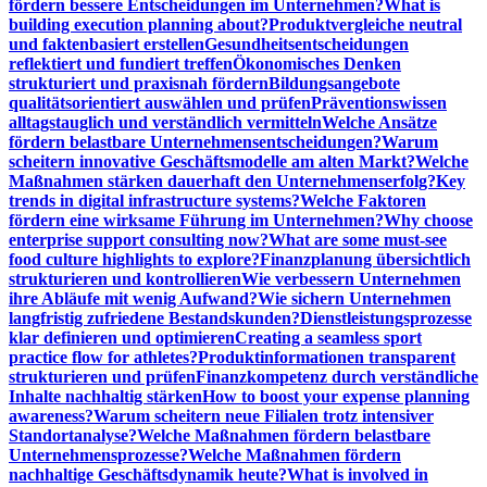
fördern bessere Entscheidungen im Unternehmen?
What is
building execution planning about?
Produktvergleiche neutral
und faktenbasiert erstellen
Gesundheitsentscheidungen
reflektiert und fundiert treffen
Ökonomisches Denken
strukturiert und praxisnah fördern
Bildungsangebote
qualitätsorientiert auswählen und prüfen
Präventionswissen
alltagstauglich und verständlich vermitteln
Welche Ansätze
fördern belastbare Unternehmensentscheidungen?
Warum
scheitern innovative Geschäftsmodelle am alten Markt?
Welche
Maßnahmen stärken dauerhaft den Unternehmenserfolg?
Key
trends in digital infrastructure systems?
Welche Faktoren
fördern eine wirksame Führung im Unternehmen?
Why choose
enterprise support consulting now?
What are some must-see
food culture highlights to explore?
Finanzplanung übersichtlich
strukturieren und kontrollieren
Wie verbessern Unternehmen
ihre Abläufe mit wenig Aufwand?
Wie sichern Unternehmen
langfristig zufriedene Bestandskunden?
Dienstleistungsprozesse
klar definieren und optimieren
Creating a seamless sport
practice flow for athletes?
Produktinformationen transparent
strukturieren und prüfen
Finanzkompetenz durch verständliche
Inhalte nachhaltig stärken
How to boost your expense planning
awareness?
Warum scheitern neue Filialen trotz intensiver
Standortanalyse?
Welche Maßnahmen fördern belastbare
Unternehmensprozesse?
Welche Maßnahmen fördern
nachhaltige Geschäftsdynamik heute?
What is involved in