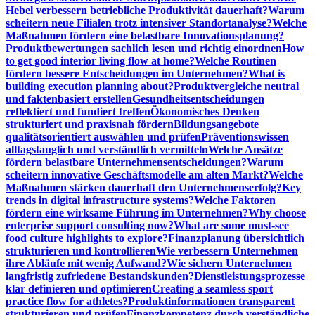
Hebel verbessern betriebliche Produktivität dauerhaft?
Warum
scheitern neue Filialen trotz intensiver Standortanalyse?
Welche
Maßnahmen fördern eine belastbare Innovationsplanung?
Produktbewertungen sachlich lesen und richtig einordnen
How
to get good interior living flow at home?
Welche Routinen
fördern bessere Entscheidungen im Unternehmen?
What is
building execution planning about?
Produktvergleiche neutral
und faktenbasiert erstellen
Gesundheitsentscheidungen
reflektiert und fundiert treffen
Ökonomisches Denken
strukturiert und praxisnah fördern
Bildungsangebote
qualitätsorientiert auswählen und prüfen
Präventionswissen
alltagstauglich und verständlich vermitteln
Welche Ansätze
fördern belastbare Unternehmensentscheidungen?
Warum
scheitern innovative Geschäftsmodelle am alten Markt?
Welche
Maßnahmen stärken dauerhaft den Unternehmenserfolg?
Key
trends in digital infrastructure systems?
Welche Faktoren
fördern eine wirksame Führung im Unternehmen?
Why choose
enterprise support consulting now?
What are some must-see
food culture highlights to explore?
Finanzplanung übersichtlich
strukturieren und kontrollieren
Wie verbessern Unternehmen
ihre Abläufe mit wenig Aufwand?
Wie sichern Unternehmen
langfristig zufriedene Bestandskunden?
Dienstleistungsprozesse
klar definieren und optimieren
Creating a seamless sport
practice flow for athletes?
Produktinformationen transparent
strukturieren und prüfen
Finanzkompetenz durch verständliche