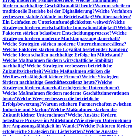
Erfolg moderner Familienbetriebe?
Welche Maßnahmen
fördern nachhaltige Geschäftsqualität heute?
Warum scheitern
traditionelle Betriebe bei der Digitalisierung?
Welche Verfahren
verbessern stabile Abläufe im Betriebsalltag?
Wo übernachten?
Ein Leitfaden zu Unterkunftsmöglichkeiten weltweit
Welche
Strategien fördern wirtschaftliche Innovationsfähigkeit?
Welche
Faktoren stärken belastbare Entscheidungsprozesse?
Welche
Strategien fördern moderne Marktanpassung dauerhaft?
Welche Strategien stärken moderne Unternehmensresilienz?
Welche Faktoren stärken die Loyalität bestehender Kunden?
Welche Ideen schaffen nachhaltige Erfolge im Mittelstand?
Welche Maßnahmen fördern wirtschaftliche Stabilität
nachhaltig?
Welche Strategien verbessern betriebliche
Zukunftssicherheit?
Welche Maßnahmen stärken die
Wettbewerbsfähigkeit kleiner Firmen?
Welche Strategien
fördern nachhaltige Geschäftsexzellenz heute?
Welche
Strategien fördern dauerhaft erfolgreiche Unternehmen?
Welche Maßnahmen fördern moderne Geschäftsinnovationen
heute?
Welche Wege verbessern die betriebliche
Erfolgsbewertung?
Warum scheitern Partnerschaften zwischen
Industrie und Startup?
Welche Maßnahmen stärken die
Zukunft kleiner Unternehmen?
Welche Ansätze fördern
belastbare Prozesse im Mittelstand?
Wie steigern Unternehmen
ihre Anpassungsfähigkeit im Wandel?
Welche Faktoren fördern
erfolgreiche Strategien für Lieferketten?
Welche Ansätze