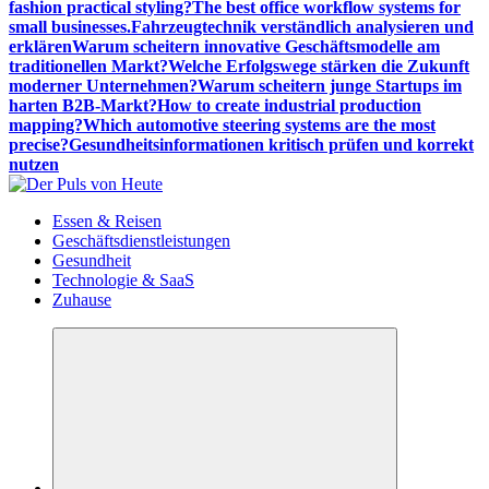
fashion practical styling?
The best office workflow systems for
small businesses.
Fahrzeugtechnik verständlich analysieren und
erklären
Warum scheitern innovative Geschäftsmodelle am
traditionellen Markt?
Welche Erfolgswege stärken die Zukunft
moderner Unternehmen?
Warum scheitern junge Startups im
harten B2B-Markt?
How to create industrial production
mapping?
Which automotive steering systems are the most
precise?
Gesundheitsinformationen kritisch prüfen und korrekt
nutzen
Meldungen die Resonanz finden
Essen & Reisen
Geschäftsdienstleistungen
Gesundheit
Technologie & SaaS
Zuhause