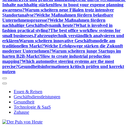
Inhalte nachhaltig stärken
How to boost your expense planning
awareness?
Warum scheitern neue Filialen trotz intensiver
Standortanalyse?
Welche Maßnahmen fördern belastbare
Unternehmensprozesse?
Welche Maßnahmen fördern
nachhaltige Geschäftsdynamik heute?
What is involved in
fashion practical styling?
The best office workflow systems for
small businesses.
Fahrzeugtechnik verständlich analysieren und
erklären
Warum scheitern innovative Geschäftsmodelle am
traditionellen Markt?
Welche Erfolgswege stärken die Zukunft
moderner Unternehmen?
Warum scheitern junge Startups im
harten B2B-Markt?
How to create industrial production
mapping?
Which automotive steering systems are the most
precise?
Gesundheitsinformationen kritisch prüfen und korrekt
nutzen
Essen & Reisen
Geschäftsdienstleistungen
Gesundheit
Technologie & SaaS
Zuhause