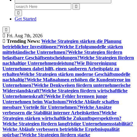
Search
for:
Get Started
Fri. Aug 7th, 2026
Trending News:
Welche Strategien stärken die Planung
betrieblicher Investitionen?
Welche Erfolgsmodelle stärken
mittelständische Unternehmen?
Welche Strategien fördern
belastbare Geschäftsentscheidungen?
Welche Strategien fördern
nachhaltige Unternehmensleistung?
Wie Büroreinigung
Unternehmen dabei hilft, einen sauberen Arbeitsplatz zu
erhalten
Welche Strategien stärken moderne Geschäftsmodelle
nachhaltig?
Welche Maßnahmen erhöhen die Kundentreue im
Unternehmen?
Welche Denkweisen fördern unternehmerische
Widerstandskraft?
Welche Strategien fördern wirtschaftliche
Unternehmenskraft?
Welche Fehler bremsen junge
Unternehmen beim Wachstum?
Welche Abläufe schaffen
messbare Vorteile für Unternehmen?
Welche Ansätze
verbessern die Stabilität interner Arbeitsketten?
Welche
Strategien stärken wirtschaftliche Zukunftsperspektiven?
Welche Strategien fördern langfristige Unternehmensstabilität?
Welche Abläufe verbessern betriebliche Ergebnisqualität
spürbar?
Welche Strategien fördern starke