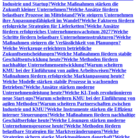
Industrie und Startup?
Welche Maßnahmen stärken die
Zukunft kleiner Unternehmen?
Welche Ansätze fördern
belastbare Prozesse im Mittelstand?
Wie steigern Unternehmen
ihre Anpassungsfähigkeit im Wandel?
Welche Faktoren fördern
erfolgreiche Strategien für Lieferketten?
Welche Ansätze
fördern erfolgreiches Unternehmenswachstum 2027?
Welche
Schritte fördern belastbare Unternehmensstrukturen?
Welche
Maßnahmen steigern die Verlässlichkeit von Planungen?
Welche Werkzeuge erleichtern betriebliche
Zukunftsentscheidungen?
Welche Maßnahmen fördern stabile
Geschäftsentwicklung heute?
Welche Methoden fördern
nachhaltige Unternehmensentwicklung?
Warum scheitern
KMU bei der Einführung von agilen Arbeitsweisen?
Welche
Maßnahmen fördern erfolgreiche Marktanpassung heute?
Welche Modelle stärken stabile Prozesse in wachsenden
Betrieben?
Welche Ansätze stärken moderne
Unternehmensleistung heute?
Welche KI-Tools revolutionieren
neue Start-ups?
Warum scheitern KMU bei der Einführung von
agilen Methoden?
Warum scheitern Partnerschaften zwischen
Industrie und KMU?
Welche Instrumente stärken die Effizienz
interner Steuerungen?
Welche Maßnahmen fördern nachhaltige
Geschäftserfolge heute?
Welche Lösungen stärken moderne
Unternehmensprozesse heute?
Welche Methoden fördern
belastbare Strategien für Marktveränderungen?
Welche
Strategien sichern starke Marktpositionen dauerhaft?
Welche