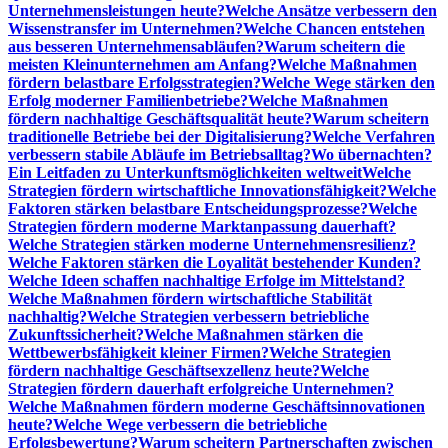
Unternehmensleistungen heute?
Welche Ansätze verbessern den
Wissenstransfer im Unternehmen?
Welche Chancen entstehen
aus besseren Unternehmensabläufen?
Warum scheitern die
meisten Kleinunternehmen am Anfang?
Welche Maßnahmen
fördern belastbare Erfolgsstrategien?
Welche Wege stärken den
Erfolg moderner Familienbetriebe?
Welche Maßnahmen
fördern nachhaltige Geschäftsqualität heute?
Warum scheitern
traditionelle Betriebe bei der Digitalisierung?
Welche Verfahren
verbessern stabile Abläufe im Betriebsalltag?
Wo übernachten?
Ein Leitfaden zu Unterkunftsmöglichkeiten weltweit
Welche
Strategien fördern wirtschaftliche Innovationsfähigkeit?
Welche
Faktoren stärken belastbare Entscheidungsprozesse?
Welche
Strategien fördern moderne Marktanpassung dauerhaft?
Welche Strategien stärken moderne Unternehmensresilienz?
Welche Faktoren stärken die Loyalität bestehender Kunden?
Welche Ideen schaffen nachhaltige Erfolge im Mittelstand?
Welche Maßnahmen fördern wirtschaftliche Stabilität
nachhaltig?
Welche Strategien verbessern betriebliche
Zukunftssicherheit?
Welche Maßnahmen stärken die
Wettbewerbsfähigkeit kleiner Firmen?
Welche Strategien
fördern nachhaltige Geschäftsexzellenz heute?
Welche
Strategien fördern dauerhaft erfolgreiche Unternehmen?
Welche Maßnahmen fördern moderne Geschäftsinnovationen
heute?
Welche Wege verbessern die betriebliche
Erfolgsbewertung?
Warum scheitern Partnerschaften zwischen