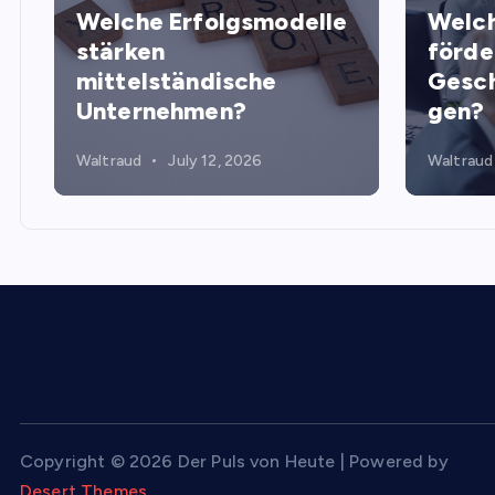
Welche Erfolgsmodelle
Welch
stärken
förde
mittelständische
Gesch
Unternehmen?
gen?
Waltraud
July 12, 2026
Waltraud
Copyright © 2026 Der Puls von Heute | Powered by
Desert Themes