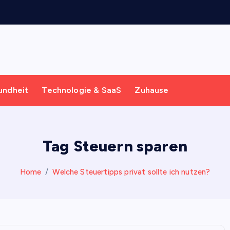
undheit
Technologie & SaaS
Zuhause
Tag Steuern sparen
Home
Welche Steuertipps privat sollte ich nutzen?