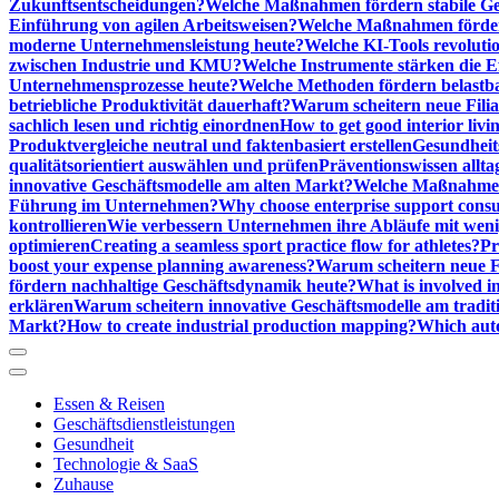
Zukunftsentscheidungen?
Welche Maßnahmen fördern stabile Ge
Einführung von agilen Arbeitsweisen?
Welche Maßnahmen förder
moderne Unternehmensleistung heute?
Welche KI-Tools revoluti
zwischen Industrie und KMU?
Welche Instrumente stärken die E
Unternehmensprozesse heute?
Welche Methoden fördern belastb
betriebliche Produktivität dauerhaft?
Warum scheitern neue Filial
sachlich lesen und richtig einordnen
How to get good interior livi
Produktvergleiche neutral und faktenbasiert erstellen
Gesundheits
qualitätsorientiert auswählen und prüfen
Präventionswissen allta
innovative Geschäftsmodelle am alten Markt?
Welche Maßnahmen 
Führung im Unternehmen?
Why choose enterprise support cons
kontrollieren
Wie verbessern Unternehmen ihre Abläufe mit we
optimieren
Creating a seamless sport practice flow for athletes?
Pr
boost your expense planning awareness?
Warum scheitern neue Fi
fördern nachhaltige Geschäftsdynamik heute?
What is involved in
erklären
Warum scheitern innovative Geschäftsmodelle am tradit
Markt?
How to create industrial production mapping?
Which auto
Essen & Reisen
Geschäftsdienstleistungen
Gesundheit
Technologie & SaaS
Zuhause