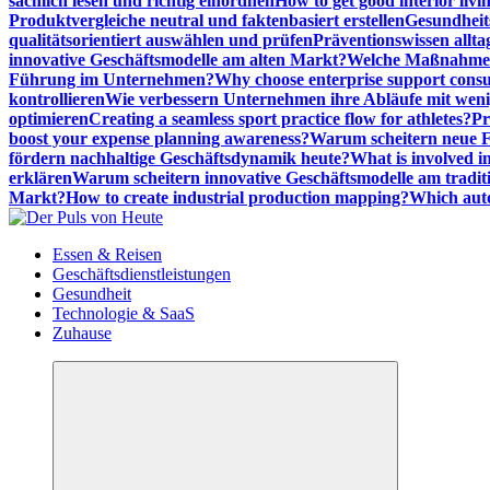
sachlich lesen und richtig einordnen
How to get good interior livi
Produktvergleiche neutral und faktenbasiert erstellen
Gesundheits
qualitätsorientiert auswählen und prüfen
Präventionswissen allta
innovative Geschäftsmodelle am alten Markt?
Welche Maßnahmen 
Führung im Unternehmen?
Why choose enterprise support cons
kontrollieren
Wie verbessern Unternehmen ihre Abläufe mit we
optimieren
Creating a seamless sport practice flow for athletes?
Pr
boost your expense planning awareness?
Warum scheitern neue Fi
fördern nachhaltige Geschäftsdynamik heute?
What is involved in
erklären
Warum scheitern innovative Geschäftsmodelle am tradit
Markt?
How to create industrial production mapping?
Which auto
Meldungen die Resonanz finden
Essen & Reisen
Geschäftsdienstleistungen
Gesundheit
Technologie & SaaS
Zuhause