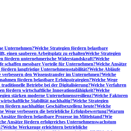
sche Unternehmen?
Welche Strategien fördern belastbare
t, einen sauberen Arbeitsplatz zu erhalten
Welche Strategien
n fördern unternehmerische Widerstandskraft?
Welche
fe schaffen messbare Vorteile für Unternehmen?
Welche Ansätze
 fördern langfristige Unternehmensstabilität?
Welche Abläufe
e verbessern den Wissenstransfer im Unternehmen?
Welche
ahmen fördern belastbare Erfolgsstrategien?
Welche Wege
raditionelle Betriebe bei der Digitalisierung?
Welche Verfahren
en fördern wirtschaftliche Innovationsfähigkeit?
Welche
tegien stärken moderne Unternehmensresilienz?
Welche Faktoren
rtschaftliche Stabilität nachhaltig?
Welche Strategien
en fördern nachhaltige Geschäftsexzellenz heute?
Welche
e Wege verbessern die betriebliche Erfolgsbewertung?
Warum
Ansätze fördern belastbare Prozesse im Mittelstand?
Wie
che Ansätze fördern erfolgreiches Unternehmenswachstum
n?
Welche Werkzeuge erleichtern betriebliche