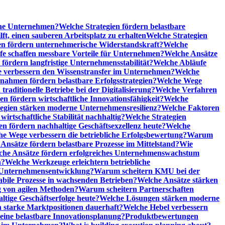
sche Unternehmen?
Welche Strategien fördern belastbare
t, einen sauberen Arbeitsplatz zu erhalten
Welche Strategien
n fördern unternehmerische Widerstandskraft?
Welche
fe schaffen messbare Vorteile für Unternehmen?
Welche Ansätze
 fördern langfristige Unternehmensstabilität?
Welche Abläufe
e verbessern den Wissenstransfer im Unternehmen?
Welche
ahmen fördern belastbare Erfolgsstrategien?
Welche Wege
raditionelle Betriebe bei der Digitalisierung?
Welche Verfahren
en fördern wirtschaftliche Innovationsfähigkeit?
Welche
tegien stärken moderne Unternehmensresilienz?
Welche Faktoren
rtschaftliche Stabilität nachhaltig?
Welche Strategien
en fördern nachhaltige Geschäftsexzellenz heute?
Welche
e Wege verbessern die betriebliche Erfolgsbewertung?
Warum
Ansätze fördern belastbare Prozesse im Mittelstand?
Wie
che Ansätze fördern erfolgreiches Unternehmenswachstum
n?
Welche Werkzeuge erleichtern betriebliche
 Unternehmensentwicklung?
Warum scheitern KMU bei der
abile Prozesse in wachsenden Betrieben?
Welche Ansätze stärken
 von agilen Methoden?
Warum scheitern Partnerschaften
ige Geschäftserfolge heute?
Welche Lösungen stärken moderne
n starke Marktpositionen dauerhaft?
Welche Hebel verbessern
ine belastbare Innovationsplanung?
Produktbewertungen