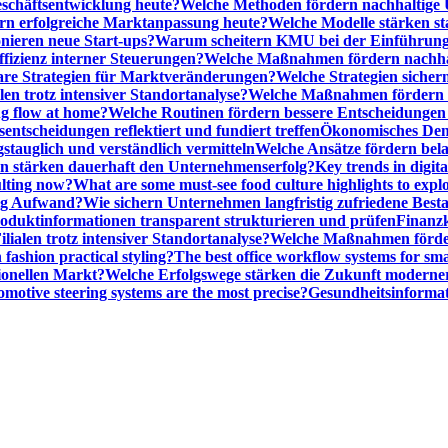
schäftsentwicklung heute?
Welche Methoden fördern nachhaltige
n erfolgreiche Marktanpassung heute?
Welche Modelle stärken st
onieren neue Start-ups?
Warum scheitern KMU bei der Einführung
ffizienz interner Steuerungen?
Welche Maßnahmen fördern nachhalt
are Strategien für Marktveränderungen?
Welche Strategien sicher
en trotz intensiver Standortanalyse?
Welche Maßnahmen fördern e
ng flow at home?
Welche Routinen fördern bessere Entscheidunge
entscheidungen reflektiert und fundiert treffen
Ökonomisches Denk
gstauglich und verständlich vermitteln
Welche Ansätze fördern be
stärken dauerhaft den Unternehmenserfolg?
Key trends in digita
ulting now?
What are some must-see food culture highlights to expl
nig Aufwand?
Wie sichern Unternehmen langfristig zufriedene Bes
oduktinformationen transparent strukturieren und prüfen
Finanzk
lialen trotz intensiver Standortanalyse?
Welche Maßnahmen förder
 fashion practical styling?
The best office workflow systems for sma
ionellen Markt?
Welche Erfolgswege stärken die Zukunft modern
motive steering systems are the most precise?
Gesundheitsinformat