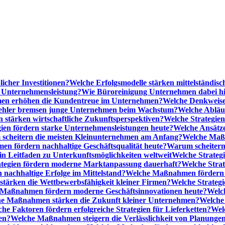
licher Investitionen?
Welche Erfolgsmodelle stärken mittelständi
e Unternehmensleistung?
Wie Büroreinigung Unternehmen dabei hilf
n erhöhen die Kundentreue im Unternehmen?
Welche Denkweise
ehler bremsen junge Unternehmen beim Wachstum?
Welche Abläu
n stärken wirtschaftliche Zukunftsperspektiven?
Welche Strategien
gien fördern starke Unternehmensleistungen heute?
Welche Ansätz
scheitern die meisten Kleinunternehmen am Anfang?
Welche Maßn
n fördern nachhaltige Geschäftsqualität heute?
Warum scheitern t
n Leitfaden zu Unterkunftsmöglichkeiten weltweit
Welche Strategi
ategien fördern moderne Marktanpassung dauerhaft?
Welche Stra
 nachhaltige Erfolge im Mittelstand?
Welche Maßnahmen fördern wi
ärken die Wettbewerbsfähigkeit kleiner Firmen?
Welche Strategi
Maßnahmen fördern moderne Geschäftsinnovationen heute?
Welch
e Maßnahmen stärken die Zukunft kleiner Unternehmen?
Welche 
he Faktoren fördern erfolgreiche Strategien für Lieferketten?
Wel
en?
Welche Maßnahmen steigern die Verlässlichkeit von Planunge