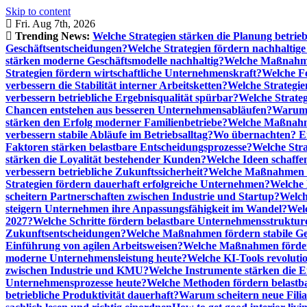
Skip to content
Fri. Aug 7th, 2026
Trending News:
Welche Strategien stärken die Planung betrieb
Geschäftsentscheidungen?
Welche Strategien fördern nachhaltig
stärken moderne Geschäftsmodelle nachhaltig?
Welche Maßnahme
Strategien fördern wirtschaftliche Unternehmenskraft?
Welche F
verbessern die Stabilität interner Arbeitsketten?
Welche Strategie
verbessern betriebliche Ergebnisqualität spürbar?
Welche Strate
Chancen entstehen aus besseren Unternehmensabläufen?
Warum 
stärken den Erfolg moderner Familienbetriebe?
Welche Maßnahme
verbessern stabile Abläufe im Betriebsalltag?
Wo übernachten? Ei
Faktoren stärken belastbare Entscheidungsprozesse?
Welche Str
stärken die Loyalität bestehender Kunden?
Welche Ideen schaffen
verbessern betriebliche Zukunftssicherheit?
Welche Maßnahmen st
Strategien fördern dauerhaft erfolgreiche Unternehmen?
Welche 
scheitern Partnerschaften zwischen Industrie und Startup?
Welch
steigern Unternehmen ihre Anpassungsfähigkeit im Wandel?
Welc
2027?
Welche Schritte fördern belastbare Unternehmensstruktur
Zukunftsentscheidungen?
Welche Maßnahmen fördern stabile Ge
Einführung von agilen Arbeitsweisen?
Welche Maßnahmen förder
moderne Unternehmensleistung heute?
Welche KI-Tools revoluti
zwischen Industrie und KMU?
Welche Instrumente stärken die E
Unternehmensprozesse heute?
Welche Methoden fördern belastb
betriebliche Produktivität dauerhaft?
Warum scheitern neue Filial