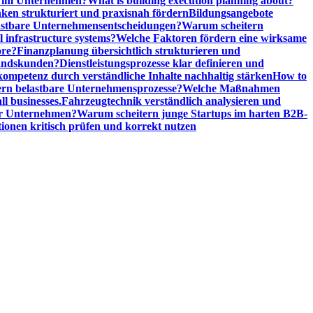
n im Unternehmen?
What is building execution planning about?
en strukturiert und praxisnah fördern
Bildungsangebote
lastbare Unternehmensentscheidungen?
Warum scheitern
l infrastructure systems?
Welche Faktoren fördern eine wirksame
ore?
Finanzplanung übersichtlich strukturieren und
tandskunden?
Dienstleistungsprozesse klar definieren und
ompetenz durch verständliche Inhalte nachhaltig stärken
How to
n belastbare Unternehmensprozesse?
Welche Maßnahmen
ll businesses.
Fahrzeugtechnik verständlich analysieren und
er Unternehmen?
Warum scheitern junge Startups im harten B2B-
ionen kritisch prüfen und korrekt nutzen