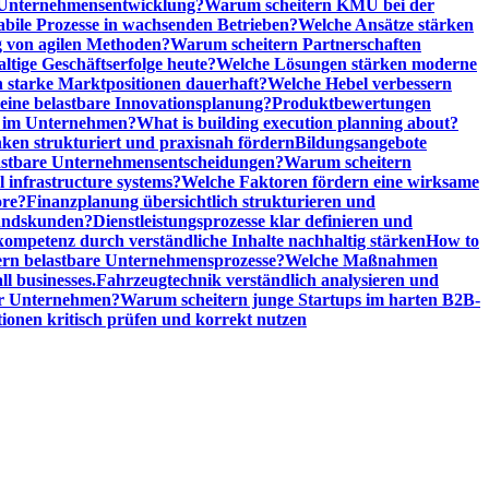
 Unternehmensentwicklung?
Warum scheitern KMU bei der
abile Prozesse in wachsenden Betrieben?
Welche Ansätze stärken
 von agilen Methoden?
Warum scheitern Partnerschaften
ige Geschäftserfolge heute?
Welche Lösungen stärken moderne
n starke Marktpositionen dauerhaft?
Welche Hebel verbessern
ine belastbare Innovationsplanung?
Produktbewertungen
n im Unternehmen?
What is building execution planning about?
en strukturiert und praxisnah fördern
Bildungsangebote
lastbare Unternehmensentscheidungen?
Warum scheitern
l infrastructure systems?
Welche Faktoren fördern eine wirksame
ore?
Finanzplanung übersichtlich strukturieren und
tandskunden?
Dienstleistungsprozesse klar definieren und
ompetenz durch verständliche Inhalte nachhaltig stärken
How to
n belastbare Unternehmensprozesse?
Welche Maßnahmen
ll businesses.
Fahrzeugtechnik verständlich analysieren und
er Unternehmen?
Warum scheitern junge Startups im harten B2B-
ionen kritisch prüfen und korrekt nutzen