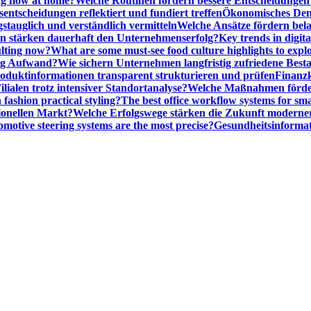
ng flow at home?
Welche Routinen fördern bessere Entscheidunge
entscheidungen reflektiert und fundiert treffen
Ökonomisches Denk
gstauglich und verständlich vermitteln
Welche Ansätze fördern be
stärken dauerhaft den Unternehmenserfolg?
Key trends in digita
ulting now?
What are some must-see food culture highlights to expl
nig Aufwand?
Wie sichern Unternehmen langfristig zufriedene Bes
oduktinformationen transparent strukturieren und prüfen
Finanzk
lialen trotz intensiver Standortanalyse?
Welche Maßnahmen förder
 fashion practical styling?
The best office workflow systems for sma
ionellen Markt?
Welche Erfolgswege stärken die Zukunft modern
motive steering systems are the most precise?
Gesundheitsinformat