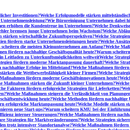
licher Investitionen?
Welche Erfolgsmodelle stärken mittelständi
e Unternehmensleistung?
Wie Büroreinigung Unternehmen dabei hilf
n erhöhen die Kundentreue im Unternehmen?
Welche Denkweise
ehler bremsen junge Unternehmen beim Wachstum?
Welche Abläu
n stärken wirtschaftliche Zukunftsperspektiven?
Welche Strategien
gien fördern starke Unternehmensleistungen heute?
Welche Ansätz
scheitern die meisten Kleinunternehmen am Anfang?
Welche Maßn
n fördern nachhaltige Geschäftsqualität heute?
Warum scheitern t
n Leitfaden zu Unterkunftsmöglichkeiten weltweit
Welche Strategi
ategien fördern moderne Marktanpassung dauerhaft?
Welche Stra
 nachhaltige Erfolge im Mittelstand?
Welche Maßnahmen fördern wi
ärken die Wettbewerbsfähigkeit kleiner Firmen?
Welche Strategi
Maßnahmen fördern moderne Geschäftsinnovationen heute?
Welch
e Maßnahmen stärken die Zukunft kleiner Unternehmen?
Welche 
he Faktoren fördern erfolgreiche Strategien für Lieferketten?
Wel
en?
Welche Maßnahmen steigern die Verlässlichkeit von Planunge
schäftsentwicklung heute?
Welche Methoden fördern nachhaltige
n erfolgreiche Marktanpassung heute?
Welche Modelle stärken st
onieren neue Start-ups?
Warum scheitern KMU bei der Einführung
ffizienz interner Steuerungen?
Welche Maßnahmen fördern nachhalt
are Strategien für Marktveränderungen?
Welche Strategien sicher
en trotz intensiver Standortanalyse?
Welche Maßnahmen fördern e