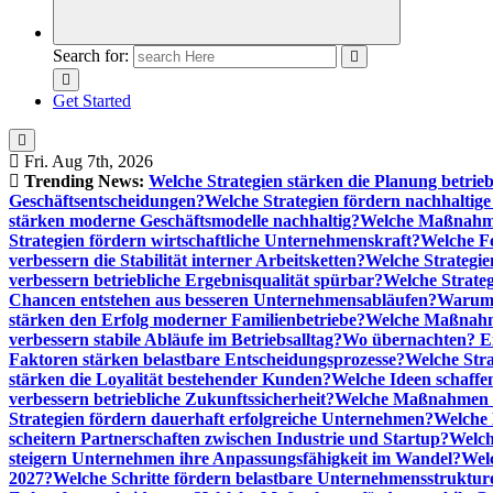
Search for:
Get Started
Fri. Aug 7th, 2026
Trending News:
Welche Strategien stärken die Planung betrieb
Geschäftsentscheidungen?
Welche Strategien fördern nachhaltig
stärken moderne Geschäftsmodelle nachhaltig?
Welche Maßnahme
Strategien fördern wirtschaftliche Unternehmenskraft?
Welche F
verbessern die Stabilität interner Arbeitsketten?
Welche Strategie
verbessern betriebliche Ergebnisqualität spürbar?
Welche Strate
Chancen entstehen aus besseren Unternehmensabläufen?
Warum 
stärken den Erfolg moderner Familienbetriebe?
Welche Maßnahme
verbessern stabile Abläufe im Betriebsalltag?
Wo übernachten? Ei
Faktoren stärken belastbare Entscheidungsprozesse?
Welche Str
stärken die Loyalität bestehender Kunden?
Welche Ideen schaffen
verbessern betriebliche Zukunftssicherheit?
Welche Maßnahmen st
Strategien fördern dauerhaft erfolgreiche Unternehmen?
Welche 
scheitern Partnerschaften zwischen Industrie und Startup?
Welch
steigern Unternehmen ihre Anpassungsfähigkeit im Wandel?
Welc
2027?
Welche Schritte fördern belastbare Unternehmensstruktur