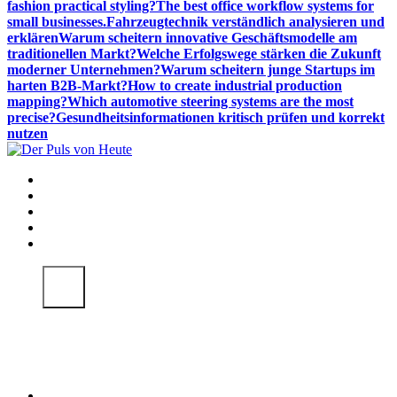
fashion practical styling?
The best office workflow systems for
small businesses.
Fahrzeugtechnik verständlich analysieren und
erklären
Warum scheitern innovative Geschäftsmodelle am
traditionellen Markt?
Welche Erfolgswege stärken die Zukunft
moderner Unternehmen?
Warum scheitern junge Startups im
harten B2B-Markt?
How to create industrial production
mapping?
Which automotive steering systems are the most
precise?
Gesundheitsinformationen kritisch prüfen und korrekt
nutzen
Meldungen die Resonanz finden
Essen & Reisen
Geschäftsdienstleistungen
Gesundheit
Technologie & SaaS
Zuhause