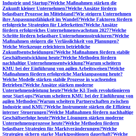
Industrie und Startup?
Welche Maßnahmen stärken die
Zukunft kleiner Unternehmen?
Welche Ansätze fördern
belastbare Prozesse im Mittelstand?
Wie steigern Unternehmen
ihre Anpassungsfähigkeit im Wandel?
Welche Faktoren fördern
erfolgreiche Strategien für Lieferketten?
Welche Ansätze
fördern erfolgreiches Unternehmenswachstum 2027?
Welche
Schritte fördern belastbare Unternehmensstrukturen?
Welche
Maßnahmen steigern die Verlässlichkeit von Planungen?
Welche Werkzeuge erleichtern betriebliche
Zukunftsentscheidungen?
Welche Maßnahmen fördern stabile
Geschäftsentwicklung heute?
Welche Methoden fördern
nachhaltige Unternehmensentwicklung?
Warum scheitern
KMU bei der Einführung von agilen Arbeitsweisen?
Welche
Maßnahmen fördern erfolgreiche Marktanpassung heute?
Welche Modelle stärken stabile Prozesse in wachsenden
Betrieben?
Welche Ansätze stärken moderne
Unternehmensleistung heute?
Welche KI-Tools revolutionieren
neue Start-ups?
Warum scheitern KMU bei der Einführung von
agilen Methoden?
Warum scheitern Partnerschaften zwischen
Industrie und KMU?
Welche Instrumente stärken die Effizienz
interner Steuerungen?
Welche Maßnahmen fördern nachhaltige
Geschäftserfolge heute?
Welche Lösungen stärken moderne
Unternehmensprozesse heute?
Welche Methoden fördern
belastbare Strategien für Marktveränderungen?
Welche
Strategien sichern starke Marktpositionen dauerhaft?
Welche