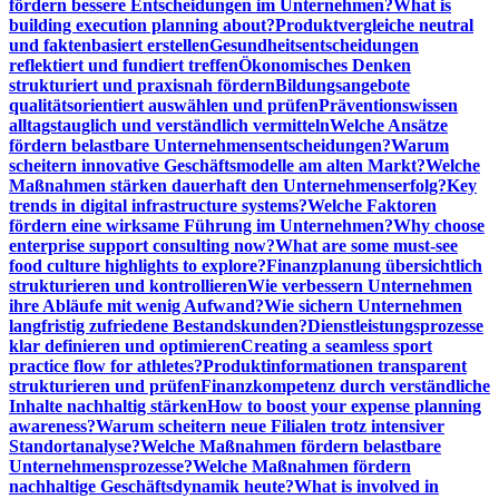
fördern bessere Entscheidungen im Unternehmen?
What is
building execution planning about?
Produktvergleiche neutral
und faktenbasiert erstellen
Gesundheitsentscheidungen
reflektiert und fundiert treffen
Ökonomisches Denken
strukturiert und praxisnah fördern
Bildungsangebote
qualitätsorientiert auswählen und prüfen
Präventionswissen
alltagstauglich und verständlich vermitteln
Welche Ansätze
fördern belastbare Unternehmensentscheidungen?
Warum
scheitern innovative Geschäftsmodelle am alten Markt?
Welche
Maßnahmen stärken dauerhaft den Unternehmenserfolg?
Key
trends in digital infrastructure systems?
Welche Faktoren
fördern eine wirksame Führung im Unternehmen?
Why choose
enterprise support consulting now?
What are some must-see
food culture highlights to explore?
Finanzplanung übersichtlich
strukturieren und kontrollieren
Wie verbessern Unternehmen
ihre Abläufe mit wenig Aufwand?
Wie sichern Unternehmen
langfristig zufriedene Bestandskunden?
Dienstleistungsprozesse
klar definieren und optimieren
Creating a seamless sport
practice flow for athletes?
Produktinformationen transparent
strukturieren und prüfen
Finanzkompetenz durch verständliche
Inhalte nachhaltig stärken
How to boost your expense planning
awareness?
Warum scheitern neue Filialen trotz intensiver
Standortanalyse?
Welche Maßnahmen fördern belastbare
Unternehmensprozesse?
Welche Maßnahmen fördern
nachhaltige Geschäftsdynamik heute?
What is involved in