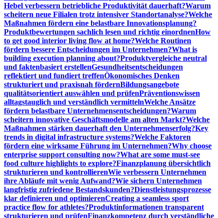
Hebel verbessern betriebliche Produktivität dauerhaft?
Warum
scheitern neue Filialen trotz intensiver Standortanalyse?
Welche
Maßnahmen fördern eine belastbare Innovationsplanung?
Produktbewertungen sachlich lesen und richtig einordnen
How
to get good interior living flow at home?
Welche Routinen
fördern bessere Entscheidungen im Unternehmen?
What is
building execution planning about?
Produktvergleiche neutral
und faktenbasiert erstellen
Gesundheitsentscheidungen
reflektiert und fundiert treffen
Ökonomisches Denken
strukturiert und praxisnah fördern
Bildungsangebote
qualitätsorientiert auswählen und prüfen
Präventionswissen
alltagstauglich und verständlich vermitteln
Welche Ansätze
fördern belastbare Unternehmensentscheidungen?
Warum
scheitern innovative Geschäftsmodelle am alten Markt?
Welche
Maßnahmen stärken dauerhaft den Unternehmenserfolg?
Key
trends in digital infrastructure systems?
Welche Faktoren
fördern eine wirksame Führung im Unternehmen?
Why choose
enterprise support consulting now?
What are some must-see
food culture highlights to explore?
Finanzplanung übersichtlich
strukturieren und kontrollieren
Wie verbessern Unternehmen
ihre Abläufe mit wenig Aufwand?
Wie sichern Unternehmen
langfristig zufriedene Bestandskunden?
Dienstleistungsprozesse
klar definieren und optimieren
Creating a seamless sport
practice flow for athletes?
Produktinformationen transparent
strukturieren und prüfen
Finanzkompetenz durch verständliche