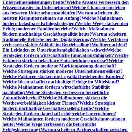
Unternehmensleistungen heute?
Welche Ansätze verbessern den
Wissenstransfer im Unternehmen?
Welche Chancen entstehen
aus besseren Unternehmensabläufen?
Warum scheitern die
meisten Kleinunternehmen am Anfang?
Welche Maßnahmen
fördern belastbare Erfolgsstrategien?
Welche Wege stärken den
Erfolg moderner Familienbetriebe?
Welche Maßnahmen
fördern nachhaltige Geschäftsqualität heute?
Warum scheitern
traditionelle Betriebe bei der Digitalisierung?
Welche Verfahren
verbessern stabile Abläufe im Betriebsalltag?
Wo übernachten?
Ein Leitfaden zu Unterkunftsmöglichkeiten weltweit
Welche
Strategien fördern wirtschaftliche Innovationsfähigkeit?
Welche
Faktoren stärken belastbare Entscheidungsprozesse?
Welche
Strategien fördern moderne Marktanpassung dauerhaft?
Welche Strategien stärken moderne Unternehmensresilienz?
Welche Faktoren stärken die Loyalität bestehender Kunden?
Welche Ideen schaffen nachhaltige Erfolge im Mittelstand?
Welche Maßnahmen fördern wirtschaftliche Stabilität
nachhaltig?
Welche Strategien verbessern betriebliche
Zukunftssicherheit?
Welche Maßnahmen stärken die
Wettbewerbsfähigkeit kleiner Firmen?
Welche Strategien
fördern nachhaltige Geschäftsexzellenz heute?
Welche
Strategien fördern dauerhaft erfolgreiche Unternehmen?
Welche Maßnahmen fördern moderne Geschäftsinnovationen
heute?
Welche Wege verbessern die betriebliche
Erfolgsbewertung?
Warum scheitern Partnerschaften zwischen