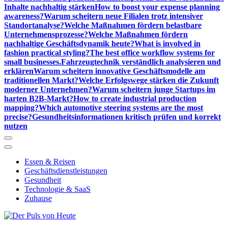
Inhalte nachhaltig stärken
How to boost your expense planning
awareness?
Warum scheitern neue Filialen trotz intensiver
Standortanalyse?
Welche Maßnahmen fördern belastbare
Unternehmensprozesse?
Welche Maßnahmen fördern
nachhaltige Geschäftsdynamik heute?
What is involved in
fashion practical styling?
The best office workflow systems for
small businesses.
Fahrzeugtechnik verständlich analysieren und
erklären
Warum scheitern innovative Geschäftsmodelle am
traditionellen Markt?
Welche Erfolgswege stärken die Zukunft
moderner Unternehmen?
Warum scheitern junge Startups im
harten B2B-Markt?
How to create industrial production
mapping?
Which automotive steering systems are the most
precise?
Gesundheitsinformationen kritisch prüfen und korrekt
nutzen
Essen & Reisen
Geschäftsdienstleistungen
Gesundheit
Technologie & SaaS
Zuhause