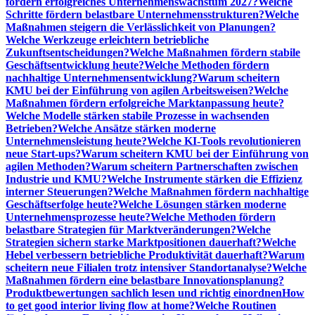
fördern erfolgreiches Unternehmenswachstum 2027?
Welche
Schritte fördern belastbare Unternehmensstrukturen?
Welche
Maßnahmen steigern die Verlässlichkeit von Planungen?
Welche Werkzeuge erleichtern betriebliche
Zukunftsentscheidungen?
Welche Maßnahmen fördern stabile
Geschäftsentwicklung heute?
Welche Methoden fördern
nachhaltige Unternehmensentwicklung?
Warum scheitern
KMU bei der Einführung von agilen Arbeitsweisen?
Welche
Maßnahmen fördern erfolgreiche Marktanpassung heute?
Welche Modelle stärken stabile Prozesse in wachsenden
Betrieben?
Welche Ansätze stärken moderne
Unternehmensleistung heute?
Welche KI-Tools revolutionieren
neue Start-ups?
Warum scheitern KMU bei der Einführung von
agilen Methoden?
Warum scheitern Partnerschaften zwischen
Industrie und KMU?
Welche Instrumente stärken die Effizienz
interner Steuerungen?
Welche Maßnahmen fördern nachhaltige
Geschäftserfolge heute?
Welche Lösungen stärken moderne
Unternehmensprozesse heute?
Welche Methoden fördern
belastbare Strategien für Marktveränderungen?
Welche
Strategien sichern starke Marktpositionen dauerhaft?
Welche
Hebel verbessern betriebliche Produktivität dauerhaft?
Warum
scheitern neue Filialen trotz intensiver Standortanalyse?
Welche
Maßnahmen fördern eine belastbare Innovationsplanung?
Produktbewertungen sachlich lesen und richtig einordnen
How
to get good interior living flow at home?
Welche Routinen