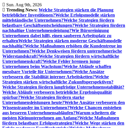
Skip
Sun. Aug 9th, 2026
to
Trending News:
Welche Strategien stärken die Planung
content
betrieblicher Investitionen?
Welche Erfolgsmodelle stärken
mittelständische Unternehmen?
Welche Strategien fördern
belastbare Geschäftsentscheidungen?
Welche Strategien fördern
nachhaltige Unternehmensleistung?
Wie Büroreinigung
Unternehmen dabei hilft, einen sauberen Arbeitsplatz zu
erhalten
Welche Strategien stärken moderne Geschäftsmodelle
nachhaltig?
Welche Maßnahmen erhöhen die Kundentreue im
Unternehmen?
Welche Denkweisen fördern unternehmerische
Widerstandskraft?
Welche Strategien fördern wirtschaftliche
Unternehmenskraft?
Welche Fehler bremsen junge
Unternehmen beim Wachstum?
Welche Abläufe schaffen
messbare Vorteile für Unternehmen?
Welche Ansätze
verbessern die Stabilität interner Arbeitsketten?
Welche
Strategien stärken wirtschaftliche Zukunftsperspektiven?
Welche Strategien fördern langfristige Unternehmensstabilität?
Welche Abläufe verbessern betriebliche Ergebnisqualität
spürbar?
Welche Strategien fördern starke
Unternehmensleistungen heute?
Welche Ansätze verbessern den
Wissenstransfer im Unternehmen?
Welche Chancen entstehen
aus besseren Unternehmensabläufen?
Warum scheitern die
meisten Kleinunternehmen am Anfang?
Welche Maßnahmen
fördern belastbare Erfolgsstrategien?
Welche Wege stärken den