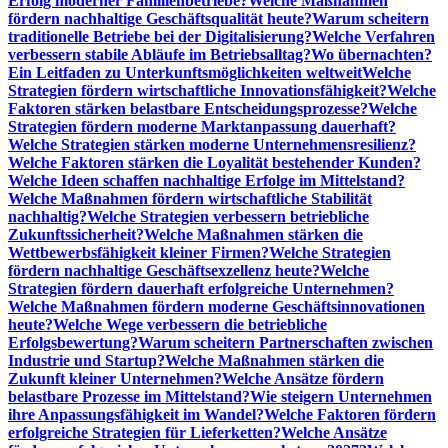
Erfolg moderner Familienbetriebe?
Welche Maßnahmen
fördern nachhaltige Geschäftsqualität heute?
Warum scheitern
traditionelle Betriebe bei der Digitalisierung?
Welche Verfahren
verbessern stabile Abläufe im Betriebsalltag?
Wo übernachten?
Ein Leitfaden zu Unterkunftsmöglichkeiten weltweit
Welche
Strategien fördern wirtschaftliche Innovationsfähigkeit?
Welche
Faktoren stärken belastbare Entscheidungsprozesse?
Welche
Strategien fördern moderne Marktanpassung dauerhaft?
Welche Strategien stärken moderne Unternehmensresilienz?
Welche Faktoren stärken die Loyalität bestehender Kunden?
Welche Ideen schaffen nachhaltige Erfolge im Mittelstand?
Welche Maßnahmen fördern wirtschaftliche Stabilität
nachhaltig?
Welche Strategien verbessern betriebliche
Zukunftssicherheit?
Welche Maßnahmen stärken die
Wettbewerbsfähigkeit kleiner Firmen?
Welche Strategien
fördern nachhaltige Geschäftsexzellenz heute?
Welche
Strategien fördern dauerhaft erfolgreiche Unternehmen?
Welche Maßnahmen fördern moderne Geschäftsinnovationen
heute?
Welche Wege verbessern die betriebliche
Erfolgsbewertung?
Warum scheitern Partnerschaften zwischen
Industrie und Startup?
Welche Maßnahmen stärken die
Zukunft kleiner Unternehmen?
Welche Ansätze fördern
belastbare Prozesse im Mittelstand?
Wie steigern Unternehmen
ihre Anpassungsfähigkeit im Wandel?
Welche Faktoren fördern
erfolgreiche Strategien für Lieferketten?
Welche Ansätze