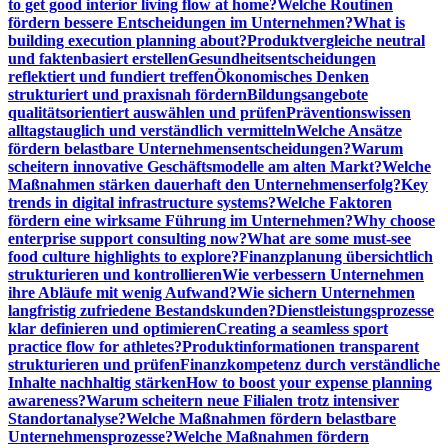
to get good interior living flow at home?
Welche Routinen
fördern bessere Entscheidungen im Unternehmen?
What is
building execution planning about?
Produktvergleiche neutral
und faktenbasiert erstellen
Gesundheitsentscheidungen
reflektiert und fundiert treffen
Ökonomisches Denken
strukturiert und praxisnah fördern
Bildungsangebote
qualitätsorientiert auswählen und prüfen
Präventionswissen
alltagstauglich und verständlich vermitteln
Welche Ansätze
fördern belastbare Unternehmensentscheidungen?
Warum
scheitern innovative Geschäftsmodelle am alten Markt?
Welche
Maßnahmen stärken dauerhaft den Unternehmenserfolg?
Key
trends in digital infrastructure systems?
Welche Faktoren
fördern eine wirksame Führung im Unternehmen?
Why choose
enterprise support consulting now?
What are some must-see
food culture highlights to explore?
Finanzplanung übersichtlich
strukturieren und kontrollieren
Wie verbessern Unternehmen
ihre Abläufe mit wenig Aufwand?
Wie sichern Unternehmen
langfristig zufriedene Bestandskunden?
Dienstleistungsprozesse
klar definieren und optimieren
Creating a seamless sport
practice flow for athletes?
Produktinformationen transparent
strukturieren und prüfen
Finanzkompetenz durch verständliche
Inhalte nachhaltig stärken
How to boost your expense planning
awareness?
Warum scheitern neue Filialen trotz intensiver
Standortanalyse?
Welche Maßnahmen fördern belastbare
Unternehmensprozesse?
Welche Maßnahmen fördern