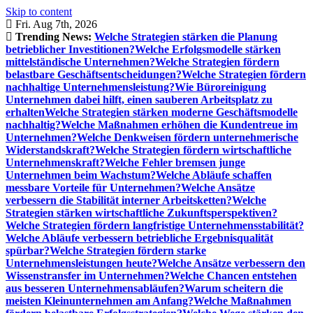
Skip to content
Fri. Aug 7th, 2026
Trending News:
Welche Strategien stärken die Planung
betrieblicher Investitionen?
Welche Erfolgsmodelle stärken
mittelständische Unternehmen?
Welche Strategien fördern
belastbare Geschäftsentscheidungen?
Welche Strategien fördern
nachhaltige Unternehmensleistung?
Wie Büroreinigung
Unternehmen dabei hilft, einen sauberen Arbeitsplatz zu
erhalten
Welche Strategien stärken moderne Geschäftsmodelle
nachhaltig?
Welche Maßnahmen erhöhen die Kundentreue im
Unternehmen?
Welche Denkweisen fördern unternehmerische
Widerstandskraft?
Welche Strategien fördern wirtschaftliche
Unternehmenskraft?
Welche Fehler bremsen junge
Unternehmen beim Wachstum?
Welche Abläufe schaffen
messbare Vorteile für Unternehmen?
Welche Ansätze
verbessern die Stabilität interner Arbeitsketten?
Welche
Strategien stärken wirtschaftliche Zukunftsperspektiven?
Welche Strategien fördern langfristige Unternehmensstabilität?
Welche Abläufe verbessern betriebliche Ergebnisqualität
spürbar?
Welche Strategien fördern starke
Unternehmensleistungen heute?
Welche Ansätze verbessern den
Wissenstransfer im Unternehmen?
Welche Chancen entstehen
aus besseren Unternehmensabläufen?
Warum scheitern die
meisten Kleinunternehmen am Anfang?
Welche Maßnahmen