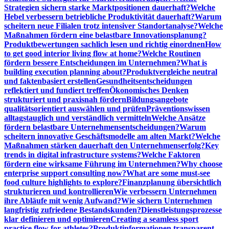
Strategien sichern starke Marktpositionen dauerhaft?
Welche
Hebel verbessern betriebliche Produktivität dauerhaft?
Warum
scheitern neue Filialen trotz intensiver Standortanalyse?
Welche
Maßnahmen fördern eine belastbare Innovationsplanung?
Produktbewertungen sachlich lesen und richtig einordnen
How
to get good interior living flow at home?
Welche Routinen
fördern bessere Entscheidungen im Unternehmen?
What is
building execution planning about?
Produktvergleiche neutral
und faktenbasiert erstellen
Gesundheitsentscheidungen
reflektiert und fundiert treffen
Ökonomisches Denken
strukturiert und praxisnah fördern
Bildungsangebote
qualitätsorientiert auswählen und prüfen
Präventionswissen
alltagstauglich und verständlich vermitteln
Welche Ansätze
fördern belastbare Unternehmensentscheidungen?
Warum
scheitern innovative Geschäftsmodelle am alten Markt?
Welche
Maßnahmen stärken dauerhaft den Unternehmenserfolg?
Key
trends in digital infrastructure systems?
Welche Faktoren
fördern eine wirksame Führung im Unternehmen?
Why choose
enterprise support consulting now?
What are some must-see
food culture highlights to explore?
Finanzplanung übersichtlich
strukturieren und kontrollieren
Wie verbessern Unternehmen
ihre Abläufe mit wenig Aufwand?
Wie sichern Unternehmen
langfristig zufriedene Bestandskunden?
Dienstleistungsprozesse
klar definieren und optimieren
Creating a seamless sport
practice flow for athletes?
Produktinformationen transparent