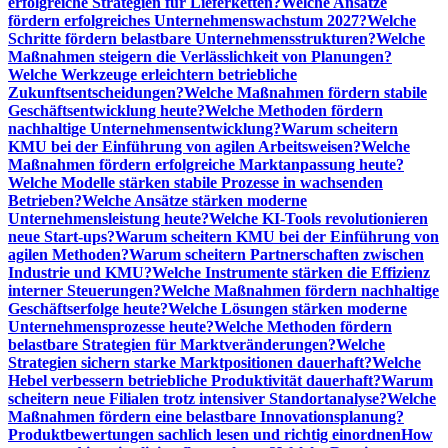
erfolgreiche Strategien für Lieferketten?
Welche Ansätze
fördern erfolgreiches Unternehmenswachstum 2027?
Welche
Schritte fördern belastbare Unternehmensstrukturen?
Welche
Maßnahmen steigern die Verlässlichkeit von Planungen?
Welche Werkzeuge erleichtern betriebliche
Zukunftsentscheidungen?
Welche Maßnahmen fördern stabile
Geschäftsentwicklung heute?
Welche Methoden fördern
nachhaltige Unternehmensentwicklung?
Warum scheitern
KMU bei der Einführung von agilen Arbeitsweisen?
Welche
Maßnahmen fördern erfolgreiche Marktanpassung heute?
Welche Modelle stärken stabile Prozesse in wachsenden
Betrieben?
Welche Ansätze stärken moderne
Unternehmensleistung heute?
Welche KI-Tools revolutionieren
neue Start-ups?
Warum scheitern KMU bei der Einführung von
agilen Methoden?
Warum scheitern Partnerschaften zwischen
Industrie und KMU?
Welche Instrumente stärken die Effizienz
interner Steuerungen?
Welche Maßnahmen fördern nachhaltige
Geschäftserfolge heute?
Welche Lösungen stärken moderne
Unternehmensprozesse heute?
Welche Methoden fördern
belastbare Strategien für Marktveränderungen?
Welche
Strategien sichern starke Marktpositionen dauerhaft?
Welche
Hebel verbessern betriebliche Produktivität dauerhaft?
Warum
scheitern neue Filialen trotz intensiver Standortanalyse?
Welche
Maßnahmen fördern eine belastbare Innovationsplanung?
Produktbewertungen sachlich lesen und richtig einordnen
How