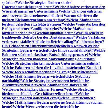
spürbar?
Welche Strategien fördern starke
Unternehmensleistungen heute?
Welche Ansätze verbessern den
Wissenstransfer im Unternehmen?
Welche Chancen entstehen
aus besseren Unternehmensabläufen?
Warum scheitern die
meisten Kleinunternehmen am Anfang?
Welche Maßnahmen
fördern belastbare Erfolgsstrategien?
Welche Wege stärken den
Erfolg moderner Familienbetriebe?
Welche Maßnahmen
fördern nachhaltige Geschäftsqualität heute?
Warum scheitern
traditionelle Betriebe bei der Digitalisierung?
Welche Verfahren
verbessern stabile Abläufe im Betriebsalltag?
Wo übernachten?
Ein Leitfaden zu Unterkunftsmöglichkeiten weltweit
Welche
Strategien fördern wirtschaftliche Innovationsfähigkeit?
Welche
Faktoren stärken belastbare Entscheidungsprozesse?
Welche
Strategien fördern moderne Marktanpassung dauerhaft?
Welche Strategien stärken moderne Unternehmensresilienz?
Welche Faktoren stärken die Loyalität bestehender Kunden?
Welche Ideen schaffen nachhaltige Erfolge im Mittelstand?
Welche Maßnahmen fördern wirtschaftliche Stabilität
nachhaltig?
Welche Strategien verbessern betriebliche
Zukunftssicherheit?
Welche Maßnahmen stärken die
Wettbewerbsfähigkeit kleiner Firmen?
Welche Strategien
fördern nachhaltige Geschäftsexzellenz heute?
Welche
Strategien fördern dauerhaft erfolgreiche Unternehmen?
Welche Maßnahmen fördern moderne Geschäftsinnovationen
heute?
Welche Wege verbessern die betriebliche