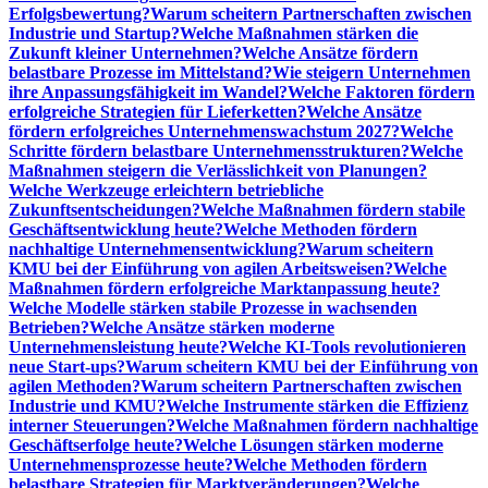
Erfolgsbewertung?
Warum scheitern Partnerschaften zwischen
Industrie und Startup?
Welche Maßnahmen stärken die
Zukunft kleiner Unternehmen?
Welche Ansätze fördern
belastbare Prozesse im Mittelstand?
Wie steigern Unternehmen
ihre Anpassungsfähigkeit im Wandel?
Welche Faktoren fördern
erfolgreiche Strategien für Lieferketten?
Welche Ansätze
fördern erfolgreiches Unternehmenswachstum 2027?
Welche
Schritte fördern belastbare Unternehmensstrukturen?
Welche
Maßnahmen steigern die Verlässlichkeit von Planungen?
Welche Werkzeuge erleichtern betriebliche
Zukunftsentscheidungen?
Welche Maßnahmen fördern stabile
Geschäftsentwicklung heute?
Welche Methoden fördern
nachhaltige Unternehmensentwicklung?
Warum scheitern
KMU bei der Einführung von agilen Arbeitsweisen?
Welche
Maßnahmen fördern erfolgreiche Marktanpassung heute?
Welche Modelle stärken stabile Prozesse in wachsenden
Betrieben?
Welche Ansätze stärken moderne
Unternehmensleistung heute?
Welche KI-Tools revolutionieren
neue Start-ups?
Warum scheitern KMU bei der Einführung von
agilen Methoden?
Warum scheitern Partnerschaften zwischen
Industrie und KMU?
Welche Instrumente stärken die Effizienz
interner Steuerungen?
Welche Maßnahmen fördern nachhaltige
Geschäftserfolge heute?
Welche Lösungen stärken moderne
Unternehmensprozesse heute?
Welche Methoden fördern
belastbare Strategien für Marktveränderungen?
Welche