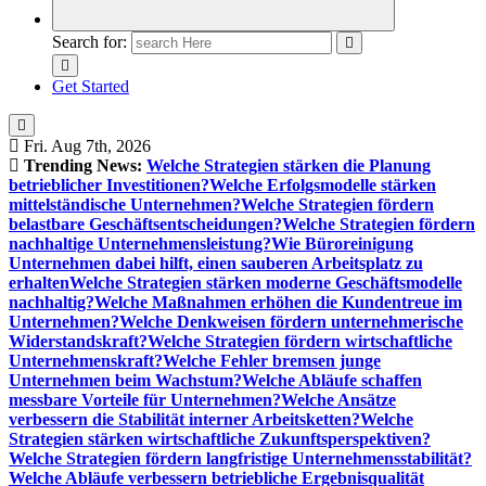
Search for:
Get Started
Fri. Aug 7th, 2026
Trending News:
Welche Strategien stärken die Planung
betrieblicher Investitionen?
Welche Erfolgsmodelle stärken
mittelständische Unternehmen?
Welche Strategien fördern
belastbare Geschäftsentscheidungen?
Welche Strategien fördern
nachhaltige Unternehmensleistung?
Wie Büroreinigung
Unternehmen dabei hilft, einen sauberen Arbeitsplatz zu
erhalten
Welche Strategien stärken moderne Geschäftsmodelle
nachhaltig?
Welche Maßnahmen erhöhen die Kundentreue im
Unternehmen?
Welche Denkweisen fördern unternehmerische
Widerstandskraft?
Welche Strategien fördern wirtschaftliche
Unternehmenskraft?
Welche Fehler bremsen junge
Unternehmen beim Wachstum?
Welche Abläufe schaffen
messbare Vorteile für Unternehmen?
Welche Ansätze
verbessern die Stabilität interner Arbeitsketten?
Welche
Strategien stärken wirtschaftliche Zukunftsperspektiven?
Welche Strategien fördern langfristige Unternehmensstabilität?
Welche Abläufe verbessern betriebliche Ergebnisqualität