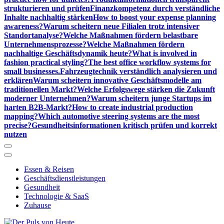
strukturieren und prüfen
Finanzkompetenz durch verständliche
Inhalte nachhaltig stärken
How to boost your expense planning
awareness?
Warum scheitern neue Filialen trotz intensiver
Standortanalyse?
Welche Maßnahmen fördern belastbare
Unternehmensprozesse?
Welche Maßnahmen fördern
nachhaltige Geschäftsdynamik heute?
What is involved in
fashion practical styling?
The best office workflow systems for
small businesses.
Fahrzeugtechnik verständlich analysieren und
erklären
Warum scheitern innovative Geschäftsmodelle am
traditionellen Markt?
Welche Erfolgswege stärken die Zukunft
moderner Unternehmen?
Warum scheitern junge Startups im
harten B2B-Markt?
How to create industrial production
mapping?
Which automotive steering systems are the most
precise?
Gesundheitsinformationen kritisch prüfen und korrekt
nutzen
Essen & Reisen
Geschäftsdienstleistungen
Gesundheit
Technologie & SaaS
Zuhause