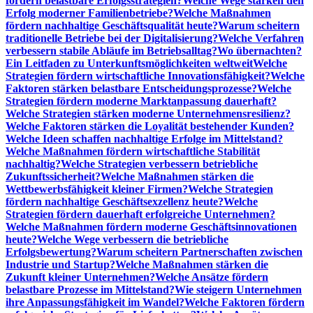
fördern belastbare Erfolgsstrategien?
Welche Wege stärken den
Erfolg moderner Familienbetriebe?
Welche Maßnahmen
fördern nachhaltige Geschäftsqualität heute?
Warum scheitern
traditionelle Betriebe bei der Digitalisierung?
Welche Verfahren
verbessern stabile Abläufe im Betriebsalltag?
Wo übernachten?
Ein Leitfaden zu Unterkunftsmöglichkeiten weltweit
Welche
Strategien fördern wirtschaftliche Innovationsfähigkeit?
Welche
Faktoren stärken belastbare Entscheidungsprozesse?
Welche
Strategien fördern moderne Marktanpassung dauerhaft?
Welche Strategien stärken moderne Unternehmensresilienz?
Welche Faktoren stärken die Loyalität bestehender Kunden?
Welche Ideen schaffen nachhaltige Erfolge im Mittelstand?
Welche Maßnahmen fördern wirtschaftliche Stabilität
nachhaltig?
Welche Strategien verbessern betriebliche
Zukunftssicherheit?
Welche Maßnahmen stärken die
Wettbewerbsfähigkeit kleiner Firmen?
Welche Strategien
fördern nachhaltige Geschäftsexzellenz heute?
Welche
Strategien fördern dauerhaft erfolgreiche Unternehmen?
Welche Maßnahmen fördern moderne Geschäftsinnovationen
heute?
Welche Wege verbessern die betriebliche
Erfolgsbewertung?
Warum scheitern Partnerschaften zwischen
Industrie und Startup?
Welche Maßnahmen stärken die
Zukunft kleiner Unternehmen?
Welche Ansätze fördern
belastbare Prozesse im Mittelstand?
Wie steigern Unternehmen
ihre Anpassungsfähigkeit im Wandel?
Welche Faktoren fördern