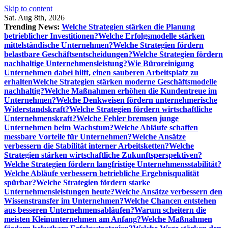
Skip to content
Sat. Aug 8th, 2026
Trending News:
Welche Strategien stärken die Planung
betrieblicher Investitionen?
Welche Erfolgsmodelle stärken
mittelständische Unternehmen?
Welche Strategien fördern
belastbare Geschäftsentscheidungen?
Welche Strategien fördern
nachhaltige Unternehmensleistung?
Wie Büroreinigung
Unternehmen dabei hilft, einen sauberen Arbeitsplatz zu
erhalten
Welche Strategien stärken moderne Geschäftsmodelle
nachhaltig?
Welche Maßnahmen erhöhen die Kundentreue im
Unternehmen?
Welche Denkweisen fördern unternehmerische
Widerstandskraft?
Welche Strategien fördern wirtschaftliche
Unternehmenskraft?
Welche Fehler bremsen junge
Unternehmen beim Wachstum?
Welche Abläufe schaffen
messbare Vorteile für Unternehmen?
Welche Ansätze
verbessern die Stabilität interner Arbeitsketten?
Welche
Strategien stärken wirtschaftliche Zukunftsperspektiven?
Welche Strategien fördern langfristige Unternehmensstabilität?
Welche Abläufe verbessern betriebliche Ergebnisqualität
spürbar?
Welche Strategien fördern starke
Unternehmensleistungen heute?
Welche Ansätze verbessern den
Wissenstransfer im Unternehmen?
Welche Chancen entstehen
aus besseren Unternehmensabläufen?
Warum scheitern die
meisten Kleinunternehmen am Anfang?
Welche Maßnahmen