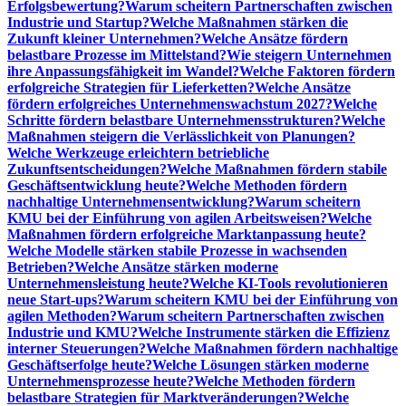
Erfolgsbewertung?
Warum scheitern Partnerschaften zwischen
Industrie und Startup?
Welche Maßnahmen stärken die
Zukunft kleiner Unternehmen?
Welche Ansätze fördern
belastbare Prozesse im Mittelstand?
Wie steigern Unternehmen
ihre Anpassungsfähigkeit im Wandel?
Welche Faktoren fördern
erfolgreiche Strategien für Lieferketten?
Welche Ansätze
fördern erfolgreiches Unternehmenswachstum 2027?
Welche
Schritte fördern belastbare Unternehmensstrukturen?
Welche
Maßnahmen steigern die Verlässlichkeit von Planungen?
Welche Werkzeuge erleichtern betriebliche
Zukunftsentscheidungen?
Welche Maßnahmen fördern stabile
Geschäftsentwicklung heute?
Welche Methoden fördern
nachhaltige Unternehmensentwicklung?
Warum scheitern
KMU bei der Einführung von agilen Arbeitsweisen?
Welche
Maßnahmen fördern erfolgreiche Marktanpassung heute?
Welche Modelle stärken stabile Prozesse in wachsenden
Betrieben?
Welche Ansätze stärken moderne
Unternehmensleistung heute?
Welche KI-Tools revolutionieren
neue Start-ups?
Warum scheitern KMU bei der Einführung von
agilen Methoden?
Warum scheitern Partnerschaften zwischen
Industrie und KMU?
Welche Instrumente stärken die Effizienz
interner Steuerungen?
Welche Maßnahmen fördern nachhaltige
Geschäftserfolge heute?
Welche Lösungen stärken moderne
Unternehmensprozesse heute?
Welche Methoden fördern
belastbare Strategien für Marktveränderungen?
Welche