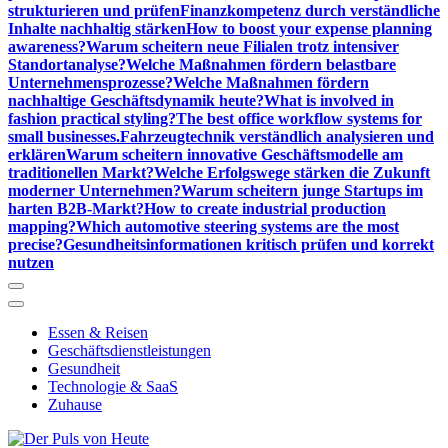
strukturieren und prüfen
Finanzkompetenz durch verständliche
Inhalte nachhaltig stärken
How to boost your expense planning
awareness?
Warum scheitern neue Filialen trotz intensiver
Standortanalyse?
Welche Maßnahmen fördern belastbare
Unternehmensprozesse?
Welche Maßnahmen fördern
nachhaltige Geschäftsdynamik heute?
What is involved in
fashion practical styling?
The best office workflow systems for
small businesses.
Fahrzeugtechnik verständlich analysieren und
erklären
Warum scheitern innovative Geschäftsmodelle am
traditionellen Markt?
Welche Erfolgswege stärken die Zukunft
moderner Unternehmen?
Warum scheitern junge Startups im
harten B2B-Markt?
How to create industrial production
mapping?
Which automotive steering systems are the most
precise?
Gesundheitsinformationen kritisch prüfen und korrekt
nutzen
Essen & Reisen
Geschäftsdienstleistungen
Gesundheit
Technologie & SaaS
Zuhause