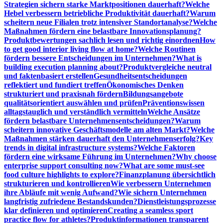
Strategien sichern starke Marktpositionen dauerhaft?
Welche
Hebel verbessern betriebliche Produktivität dauerhaft?
Warum
scheitern neue Filialen trotz intensiver Standortanalyse?
Welche
Maßnahmen fördern eine belastbare Innovationsplanung?
Produktbewertungen sachlich lesen und richtig einordnen
How
to get good interior living flow at home?
Welche Routinen
fördern bessere Entscheidungen im Unternehmen?
What is
building execution planning about?
Produktvergleiche neutral
und faktenbasiert erstellen
Gesundheitsentscheidungen
reflektiert und fundiert treffen
Ökonomisches Denken
strukturiert und praxisnah fördern
Bildungsangebote
qualitätsorientiert auswählen und prüfen
Präventionswissen
alltagstauglich und verständlich vermitteln
Welche Ansätze
fördern belastbare Unternehmensentscheidungen?
Warum
scheitern innovative Geschäftsmodelle am alten Markt?
Welche
Maßnahmen stärken dauerhaft den Unternehmenserfolg?
Key
trends in digital infrastructure systems?
Welche Faktoren
fördern eine wirksame Führung im Unternehmen?
Why choose
enterprise support consulting now?
What are some must-see
food culture highlights to explore?
Finanzplanung übersichtlich
strukturieren und kontrollieren
Wie verbessern Unternehmen
ihre Abläufe mit wenig Aufwand?
Wie sichern Unternehmen
langfristig zufriedene Bestandskunden?
Dienstleistungsprozesse
klar definieren und optimieren
Creating a seamless sport
practice flow for athletes?
Produktinformationen transparent