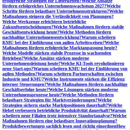
erfolgreiche Strategien für Lieferketten?
Welche Ansätze
fördern erfolgreiches Unternehmenswachstum 2027?
Welche
Schritte fördern belastbare Unternehmensstrukturen?
Welche
Maßnahmen steigern die Verlässlichkeit von Planungen?
Welche Werkzeuge erleichtern betriebliche
Zukunftsentscheidungen?
Welche Maßnahmen fördern stabile
Geschäftsentwicklung heute?
Welche Methoden fördern
nachhaltige Unternehmensentwicklung?
Warum scheitern
KMU bei der Einführung von agilen Arbeitsweisen?
Welche
Maßnahmen fördern erfolgreiche Marktanpassung heute?
Welche Modelle stärken stabile Prozesse in wachsenden
Betrieben?
Welche Ansätze stärken moderne
Unternehmensleistung heute?
Welche KI-Tools revolutionieren
neue Start-ups?
Warum scheitern KMU bei der Einführung von
agilen Methoden?
Warum scheitern Partnerschaften zwischen
Industrie und KMU?
Welche Instrumente stärken die Effizienz
interner Steuerungen?
Welche Maßnahmen fördern nachhaltige
Geschäftserfolge heute?
Welche Lösungen stärken moderne
Unternehmensprozesse heute?
Welche Methoden fördern
belastbare Strategien für Marktveränderungen?
Welche
Strategien sichern starke Marktpositionen dauerhaft?
Welche
Hebel verbessern betriebliche Produktivität dauerhaft?
Warum
scheitern neue Filialen trotz intensiver Standortanalyse?
Welche
Maßnahmen fördern eine belastbare Innovationsplanung?
Produktbewertungen sachlich lesen und richtig einordnen
How