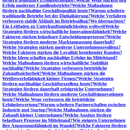
fördern belastbare Erfolgsstrategien?
Welche Wege stärken den
Erfolg moderner Familienbetriebe?
Welche Maßnahmen
fördern nachhaltige Geschäftsqualität heute?
Warum scheitern
traditionelle Betriebe bei der Digitalisierung?
Welche Verfahren
verbessern stabile Abläufe im Betriebsalltag?
Wo übernachten?
Ein Leitfaden zu Unterkunftsmöglichkeiten weltweit
Welche
Strategien fördern wirtschaftliche Innovationsfähigkeit?
Welche
Faktoren stärken belastbare Entscheidungsprozesse?
Welche
Strategien fördern moderne Marktanpassung dauerhaft?
Welche Strategien stärken moderne Unternehmensresilienz?
Welche Faktoren stärken die Loyalität bestehender Kunden?
Welche Ideen schaffen nachhaltige Erfolge im Mittelstand?
Welche Maßnahmen fördern wirtschaftliche Stabilität
nachhaltig?
Welche Strategien verbessern betriebliche
Zukunftssicherheit?
Welche Maßnahmen stärken die
Wettbewerbsfähigkeit kleiner Firmen?
Welche Strategien
fördern nachhaltige Geschäftsexzellenz heute?
Welche
Strategien fördern dauerhaft erfolgreiche Unternehmen?
Welche Maßnahmen fördern moderne Geschäftsinnovationen
heute?
Welche Wege verbessern die betriebliche
Erfolgsbewertung?
Warum scheitern Partnerschaften zwischen
Industrie und Startup?
Welche Maßnahmen stärken die
Zukunft kleiner Unternehmen?
Welche Ansätze fördern
belastbare Prozesse im Mittelstand?
Wie steigern Unternehmen
ihre Anpassungsfähigkeit im Wandel?
Welche Faktoren fördern