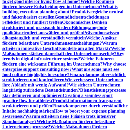
to get good interior living flow at home?
Welche Routinen
fördern bessere Entscheidungen im Unternehmen?
What is
building execution planning about?
Produktvergleiche neutral
und faktenbasiert erstellen
Gesundheitsentscheidungen
reflektiert und fundiert treffen
Ökonomisches Denken
strukturiert und praxisnah fördern
Bildungsangebote
qualitätsorientiert auswählen und prüfen
Präventionswissen
alltagstauglich und verständlich vermitteln
Welche Ansätze
fördern belastbare Unternehmensentscheidungen?
Warum
scheitern innovative Geschäftsmodelle am alten Markt?
Welche
Maßnahmen stärken dauerhaft den Unternehmenserfolg?
Key
trends in digital infrastructure systems?
Welche Faktoren
fördern eine wirksame Führung im Unternehmen?
Why choose
enterprise support consulting now?
What are some must-see
food culture highlights to explore?
Finanzplanung übersichtlich
strukturieren und kontrollieren
Wie verbessern Unternehmen
ihre Abläufe mit wenig Aufwand?
Wie sichern Unternehmen
langfristig zufriedene Bestandskunden?
Dienstleistungsprozesse
klar definieren und optimieren
Creating a seamless sport
practice flow for athletes?
Produktinformationen transparent
strukturieren und prüfen
Finanzkompetenz durch verständliche
Inhalte nachhaltig stärken
How to boost your expense planning
awareness?
Warum scheitern neue Filialen trotz intensiver
Standortanalyse?
Welche Maßnahmen fördern belastbare
Unternehmensprozesse?
Welche Maßnahmen fördern