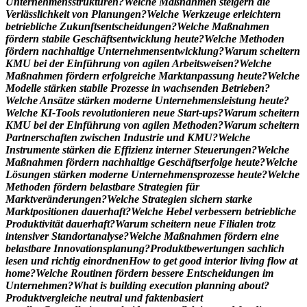
U
n
t
e
r
n
e
h
m
e
n
s
s
t
r
u
k
t
u
r
e
n
?
W
e
l
c
h
e
M
a
ß
n
a
h
m
e
n
s
t
e
i
g
e
r
n
d
i
e
V
e
r
l
ä
s
s
l
i
c
h
k
e
i
t
v
o
n
P
l
a
n
u
n
g
e
n
?
W
e
l
c
h
e
W
e
r
k
z
e
u
g
e
e
r
l
e
i
c
h
t
e
r
n
b
e
t
r
i
e
b
l
i
c
h
e
Z
u
k
u
n
f
t
s
e
n
t
s
c
h
e
i
d
u
n
g
e
n
?
W
e
l
c
h
e
M
a
ß
n
a
h
m
e
n
f
ö
r
d
e
r
n
s
t
a
b
i
l
e
G
e
s
c
h
ä
f
t
s
e
n
t
w
i
c
k
l
u
n
g
h
e
u
t
e
?
W
e
l
c
h
e
M
e
t
h
o
d
e
n
f
ö
r
d
e
r
n
n
a
c
h
h
a
l
t
i
g
e
U
n
t
e
r
n
e
h
m
e
n
s
e
n
t
w
i
c
k
l
u
n
g
?
W
a
r
u
m
s
c
h
e
i
t
e
r
n
K
M
U
b
e
i
d
e
r
E
i
n
f
ü
h
r
u
n
g
v
o
n
a
g
i
l
e
n
A
r
b
e
i
t
s
w
e
i
s
e
n
?
W
e
l
c
h
e
M
a
ß
n
a
h
m
e
n
f
ö
r
d
e
r
n
e
r
f
o
l
g
r
e
i
c
h
e
M
a
r
k
t
a
n
p
a
s
s
u
n
g
h
e
u
t
e
?
W
e
l
c
h
e
M
o
d
e
l
l
e
s
t
ä
r
k
e
n
s
t
a
b
i
l
e
P
r
o
z
e
s
s
e
i
n
w
a
c
h
s
e
n
d
e
n
B
e
t
r
i
e
b
e
n
?
W
e
l
c
h
e
A
n
s
ä
t
z
e
s
t
ä
r
k
e
n
m
o
d
e
r
n
e
U
n
t
e
r
n
e
h
m
e
n
s
l
e
i
s
t
u
n
g
h
e
u
t
e
?
W
e
l
c
h
e
K
I
-
T
o
o
l
s
r
e
v
o
l
u
t
i
o
n
i
e
r
e
n
n
e
u
e
S
t
a
r
t
-
u
p
s
?
W
a
r
u
m
s
c
h
e
i
t
e
r
n
K
M
U
b
e
i
d
e
r
E
i
n
f
ü
h
r
u
n
g
v
o
n
a
g
i
l
e
n
M
e
t
h
o
d
e
n
?
W
a
r
u
m
s
c
h
e
i
t
e
r
n
P
a
r
t
n
e
r
s
c
h
a
f
t
e
n
z
w
i
s
c
h
e
n
I
n
d
u
s
t
r
i
e
u
n
d
K
M
U
?
W
e
l
c
h
e
I
n
s
t
r
u
m
e
n
t
e
s
t
ä
r
k
e
n
d
i
e
E
f
f
i
z
i
e
n
z
i
n
t
e
r
n
e
r
S
t
e
u
e
r
u
n
g
e
n
?
W
e
l
c
h
e
M
a
ß
n
a
h
m
e
n
f
ö
r
d
e
r
n
n
a
c
h
h
a
l
t
i
g
e
G
e
s
c
h
ä
f
t
s
e
r
f
o
l
g
e
h
e
u
t
e
?
W
e
l
c
h
e
L
ö
s
u
n
g
e
n
s
t
ä
r
k
e
n
m
o
d
e
r
n
e
U
n
t
e
r
n
e
h
m
e
n
s
p
r
o
z
e
s
s
e
h
e
u
t
e
?
W
e
l
c
h
e
M
e
t
h
o
d
e
n
f
ö
r
d
e
r
n
b
e
l
a
s
t
b
a
r
e
S
t
r
a
t
e
g
i
e
n
f
ü
r
M
a
r
k
t
v
e
r
ä
n
d
e
r
u
n
g
e
n
?
W
e
l
c
h
e
S
t
r
a
t
e
g
i
e
n
s
i
c
h
e
r
n
s
t
a
r
k
e
M
a
r
k
t
p
o
s
i
t
i
o
n
e
n
d
a
u
e
r
h
a
f
t
?
W
e
l
c
h
e
H
e
b
e
l
v
e
r
b
e
s
s
e
r
n
b
e
t
r
i
e
b
l
i
c
h
e
P
r
o
d
u
k
t
i
v
i
t
ä
t
d
a
u
e
r
h
a
f
t
?
W
a
r
u
m
s
c
h
e
i
t
e
r
n
n
e
u
e
F
i
l
i
a
l
e
n
t
r
o
t
z
i
n
t
e
n
s
i
v
e
r
S
t
a
n
d
o
r
t
a
n
a
l
y
s
e
?
W
e
l
c
h
e
M
a
ß
n
a
h
m
e
n
f
ö
r
d
e
r
n
e
i
n
e
b
e
l
a
s
t
b
a
r
e
I
n
n
o
v
a
t
i
o
n
s
p
l
a
n
u
n
g
?
P
r
o
d
u
k
t
b
e
w
e
r
t
u
n
g
e
n
s
a
c
h
l
i
c
h
l
e
s
e
n
u
n
d
r
i
c
h
t
i
g
e
i
n
o
r
d
n
e
n
H
o
w
t
o
g
e
t
g
o
o
d
i
n
t
e
r
i
o
r
l
i
v
i
n
g
f
l
o
w
a
t
h
o
m
e
?
W
e
l
c
h
e
R
o
u
t
i
n
e
n
f
ö
r
d
e
r
n
b
e
s
s
e
r
e
E
n
t
s
c
h
e
i
d
u
n
g
e
n
i
m
U
n
t
e
r
n
e
h
m
e
n
?
W
h
a
t
i
s
b
u
i
l
d
i
n
g
e
x
e
c
u
t
i
o
n
p
l
a
n
n
i
n
g
a
b
o
u
t
?
P
r
o
d
u
k
t
v
e
r
g
l
e
i
c
h
e
n
e
u
t
r
a
l
u
n
d
f
a
k
t
e
n
b
a
s
i
e
r
t