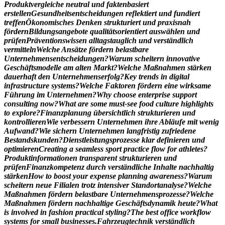
P
r
o
d
u
k
t
v
e
r
g
l
e
i
c
h
e
n
e
u
t
r
a
l
u
n
d
f
a
k
t
e
n
b
a
s
i
e
r
t
e
r
s
t
e
l
l
e
n
G
e
s
u
n
d
h
e
i
t
s
e
n
t
s
c
h
e
i
d
u
n
g
e
n
r
e
f
l
e
k
t
i
e
r
t
u
n
d
f
u
n
d
i
e
r
t
t
r
e
f
f
e
n
Ö
k
o
n
o
m
i
s
c
h
e
s
D
e
n
k
e
n
s
t
r
u
k
t
u
r
i
e
r
t
u
n
d
p
r
a
x
i
s
n
a
h
f
ö
r
d
e
r
n
B
i
l
d
u
n
g
s
a
n
g
e
b
o
t
e
q
u
a
l
i
t
ä
t
s
o
r
i
e
n
t
i
e
r
t
a
u
s
w
ä
h
l
e
n
u
n
d
p
r
ü
f
e
n
P
r
ä
v
e
n
t
i
o
n
s
w
i
s
s
e
n
a
l
l
t
a
g
s
t
a
u
g
l
i
c
h
u
n
d
v
e
r
s
t
ä
n
d
l
i
c
h
v
e
r
m
i
t
t
e
l
n
W
e
l
c
h
e
A
n
s
ä
t
z
e
f
ö
r
d
e
r
n
b
e
l
a
s
t
b
a
r
e
U
n
t
e
r
n
e
h
m
e
n
s
e
n
t
s
c
h
e
i
d
u
n
g
e
n
?
W
a
r
u
m
s
c
h
e
i
t
e
r
n
i
n
n
o
v
a
t
i
v
e
G
e
s
c
h
ä
f
t
s
m
o
d
e
l
l
e
a
m
a
l
t
e
n
M
a
r
k
t
?
W
e
l
c
h
e
M
a
ß
n
a
h
m
e
n
s
t
ä
r
k
e
n
d
a
u
e
r
h
a
f
t
d
e
n
U
n
t
e
r
n
e
h
m
e
n
s
e
r
f
o
l
g
?
K
e
y
t
r
e
n
d
s
i
n
d
i
g
i
t
a
l
i
n
f
r
a
s
t
r
u
c
t
u
r
e
s
y
s
t
e
m
s
?
W
e
l
c
h
e
F
a
k
t
o
r
e
n
f
ö
r
d
e
r
n
e
i
n
e
w
i
r
k
s
a
m
e
F
ü
h
r
u
n
g
i
m
U
n
t
e
r
n
e
h
m
e
n
?
W
h
y
c
h
o
o
s
e
e
n
t
e
r
p
r
i
s
e
s
u
p
p
o
r
t
c
o
n
s
u
l
t
i
n
g
n
o
w
?
W
h
a
t
a
r
e
s
o
m
e
m
u
s
t
-
s
e
e
f
o
o
d
c
u
l
t
u
r
e
h
i
g
h
l
i
g
h
t
s
t
o
e
x
p
l
o
r
e
?
F
i
n
a
n
z
p
l
a
n
u
n
g
ü
b
e
r
s
i
c
h
t
l
i
c
h
s
t
r
u
k
t
u
r
i
e
r
e
n
u
n
d
k
o
n
t
r
o
l
l
i
e
r
e
n
W
i
e
v
e
r
b
e
s
s
e
r
n
U
n
t
e
r
n
e
h
m
e
n
i
h
r
e
A
b
l
ä
u
f
e
m
i
t
w
e
n
i
g
A
u
f
w
a
n
d
?
W
i
e
s
i
c
h
e
r
n
U
n
t
e
r
n
e
h
m
e
n
l
a
n
g
f
r
i
s
t
i
g
z
u
f
r
i
e
d
e
n
e
B
e
s
t
a
n
d
s
k
u
n
d
e
n
?
D
i
e
n
s
t
l
e
i
s
t
u
n
g
s
p
r
o
z
e
s
s
e
k
l
a
r
d
e
f
i
n
i
e
r
e
n
u
n
d
o
p
t
i
m
i
e
r
e
n
C
r
e
a
t
i
n
g
a
s
e
a
m
l
e
s
s
s
p
o
r
t
p
r
a
c
t
i
c
e
f
l
o
w
f
o
r
a
t
h
l
e
t
e
s
?
P
r
o
d
u
k
t
i
n
f
o
r
m
a
t
i
o
n
e
n
t
r
a
n
s
p
a
r
e
n
t
s
t
r
u
k
t
u
r
i
e
r
e
n
u
n
d
p
r
ü
f
e
n
F
i
n
a
n
z
k
o
m
p
e
t
e
n
z
d
u
r
c
h
v
e
r
s
t
ä
n
d
l
i
c
h
e
I
n
h
a
l
t
e
n
a
c
h
h
a
l
t
i
g
s
t
ä
r
k
e
n
H
o
w
t
o
b
o
o
s
t
y
o
u
r
e
x
p
e
n
s
e
p
l
a
n
n
i
n
g
a
w
a
r
e
n
e
s
s
?
W
a
r
u
m
s
c
h
e
i
t
e
r
n
n
e
u
e
F
i
l
i
a
l
e
n
t
r
o
t
z
i
n
t
e
n
s
i
v
e
r
S
t
a
n
d
o
r
t
a
n
a
l
y
s
e
?
W
e
l
c
h
e
M
a
ß
n
a
h
m
e
n
f
ö
r
d
e
r
n
b
e
l
a
s
t
b
a
r
e
U
n
t
e
r
n
e
h
m
e
n
s
p
r
o
z
e
s
s
e
?
W
e
l
c
h
e
M
a
ß
n
a
h
m
e
n
f
ö
r
d
e
r
n
n
a
c
h
h
a
l
t
i
g
e
G
e
s
c
h
ä
f
t
s
d
y
n
a
m
i
k
h
e
u
t
e
?
W
h
a
t
i
s
i
n
v
o
l
v
e
d
i
n
f
a
s
h
i
o
n
p
r
a
c
t
i
c
a
l
s
t
y
l
i
n
g
?
T
h
e
b
e
s
t
o
f
f
i
c
e
w
o
r
k
f
l
o
w
s
y
s
t
e
m
s
f
o
r
s
m
a
l
l
b
u
s
i
n
e
s
s
e
s
.
F
a
h
r
z
e
u
g
t
e
c
h
n
i
k
v
e
r
s
t
ä
n
d
l
i
c
h