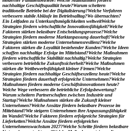
m
o
d
e
r
n
e
r
F
a
m
i
l
i
e
n
b
e
t
r
i
e
b
e
?
W
e
l
c
h
e
M
a
ß
n
a
h
m
e
n
f
ö
r
d
e
r
n
n
a
c
h
h
a
l
t
i
g
e
G
e
s
c
h
ä
f
t
s
q
u
a
l
i
t
ä
t
h
e
u
t
e
?
W
a
r
u
m
s
c
h
e
i
t
e
r
n
t
r
a
d
i
t
i
o
n
e
l
l
e
B
e
t
r
i
e
b
e
b
e
i
d
e
r
D
i
g
i
t
a
l
i
s
i
e
r
u
n
g
?
W
e
l
c
h
e
V
e
r
f
a
h
r
e
n
v
e
r
b
e
s
s
e
r
n
s
t
a
b
i
l
e
A
b
l
ä
u
f
e
i
m
B
e
t
r
i
e
b
s
a
l
l
t
a
g
?
W
o
ü
b
e
r
n
a
c
h
t
e
n
?
E
i
n
L
e
i
t
f
a
d
e
n
z
u
U
n
t
e
r
k
u
n
f
t
s
m
ö
g
l
i
c
h
k
e
i
t
e
n
w
e
l
t
w
e
i
t
W
e
l
c
h
e
S
t
r
a
t
e
g
i
e
n
f
ö
r
d
e
r
n
w
i
r
t
s
c
h
a
f
t
l
i
c
h
e
I
n
n
o
v
a
t
i
o
n
s
f
ä
h
i
g
k
e
i
t
?
W
e
l
c
h
e
F
a
k
t
o
r
e
n
s
t
ä
r
k
e
n
b
e
l
a
s
t
b
a
r
e
E
n
t
s
c
h
e
i
d
u
n
g
s
p
r
o
z
e
s
s
e
?
W
e
l
c
h
e
S
t
r
a
t
e
g
i
e
n
f
ö
r
d
e
r
n
m
o
d
e
r
n
e
M
a
r
k
t
a
n
p
a
s
s
u
n
g
d
a
u
e
r
h
a
f
t
?
W
e
l
c
h
e
S
t
r
a
t
e
g
i
e
n
s
t
ä
r
k
e
n
m
o
d
e
r
n
e
U
n
t
e
r
n
e
h
m
e
n
s
r
e
s
i
l
i
e
n
z
?
W
e
l
c
h
e
F
a
k
t
o
r
e
n
s
t
ä
r
k
e
n
d
i
e
L
o
y
a
l
i
t
ä
t
b
e
s
t
e
h
e
n
d
e
r
K
u
n
d
e
n
?
W
e
l
c
h
e
I
d
e
e
n
s
c
h
a
f
f
e
n
n
a
c
h
h
a
l
t
i
g
e
E
r
f
o
l
g
e
i
m
M
i
t
t
e
l
s
t
a
n
d
?
W
e
l
c
h
e
M
a
ß
n
a
h
m
e
n
f
ö
r
d
e
r
n
w
i
r
t
s
c
h
a
f
t
l
i
c
h
e
S
t
a
b
i
l
i
t
ä
t
n
a
c
h
h
a
l
t
i
g
?
W
e
l
c
h
e
S
t
r
a
t
e
g
i
e
n
v
e
r
b
e
s
s
e
r
n
b
e
t
r
i
e
b
l
i
c
h
e
Z
u
k
u
n
f
t
s
s
i
c
h
e
r
h
e
i
t
?
W
e
l
c
h
e
M
a
ß
n
a
h
m
e
n
s
t
ä
r
k
e
n
d
i
e
W
e
t
t
b
e
w
e
r
b
s
f
ä
h
i
g
k
e
i
t
k
l
e
i
n
e
r
F
i
r
m
e
n
?
W
e
l
c
h
e
S
t
r
a
t
e
g
i
e
n
f
ö
r
d
e
r
n
n
a
c
h
h
a
l
t
i
g
e
G
e
s
c
h
ä
f
t
s
e
x
z
e
l
l
e
n
z
h
e
u
t
e
?
W
e
l
c
h
e
S
t
r
a
t
e
g
i
e
n
f
ö
r
d
e
r
n
d
a
u
e
r
h
a
f
t
e
r
f
o
l
g
r
e
i
c
h
e
U
n
t
e
r
n
e
h
m
e
n
?
W
e
l
c
h
e
M
a
ß
n
a
h
m
e
n
f
ö
r
d
e
r
n
m
o
d
e
r
n
e
G
e
s
c
h
ä
f
t
s
i
n
n
o
v
a
t
i
o
n
e
n
h
e
u
t
e
?
W
e
l
c
h
e
W
e
g
e
v
e
r
b
e
s
s
e
r
n
d
i
e
b
e
t
r
i
e
b
l
i
c
h
e
E
r
f
o
l
g
s
b
e
w
e
r
t
u
n
g
?
W
a
r
u
m
s
c
h
e
i
t
e
r
n
P
a
r
t
n
e
r
s
c
h
a
f
t
e
n
z
w
i
s
c
h
e
n
I
n
d
u
s
t
r
i
e
u
n
d
S
t
a
r
t
u
p
?
W
e
l
c
h
e
M
a
ß
n
a
h
m
e
n
s
t
ä
r
k
e
n
d
i
e
Z
u
k
u
n
f
t
k
l
e
i
n
e
r
U
n
t
e
r
n
e
h
m
e
n
?
W
e
l
c
h
e
A
n
s
ä
t
z
e
f
ö
r
d
e
r
n
b
e
l
a
s
t
b
a
r
e
P
r
o
z
e
s
s
e
i
m
M
i
t
t
e
l
s
t
a
n
d
?
W
i
e
s
t
e
i
g
e
r
n
U
n
t
e
r
n
e
h
m
e
n
i
h
r
e
A
n
p
a
s
s
u
n
g
s
f
ä
h
i
g
k
e
i
t
i
m
W
a
n
d
e
l
?
W
e
l
c
h
e
F
a
k
t
o
r
e
n
f
ö
r
d
e
r
n
e
r
f
o
l
g
r
e
i
c
h
e
S
t
r
a
t
e
g
i
e
n
f
ü
r
L
i
e
f
e
r
k
e
t
t
e
n
?
W
e
l
c
h
e
A
n
s
ä
t
z
e
f
ö
r
d
e
r
n
e
r
f
o
l
g
r
e
i
c
h
e
s
U
n
t
e
r
n
e
h
m
e
n
s
w
a
c
h
s
t
u
m
2
0
2
7
?
W
e
l
c
h
e
S
c
h
r
i
t
t
e
f
ö
r
d
e
r
n
b
e
l
a
s
t
b
a
r
e