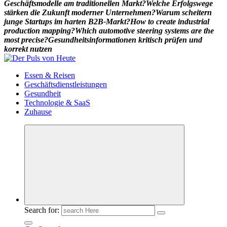
G
e
s
c
h
ä
f
t
s
m
o
d
e
l
l
e
a
m
t
r
a
d
i
t
i
o
n
e
l
l
e
n
M
a
r
k
t
?
W
e
l
c
h
e
E
r
f
o
l
g
s
w
e
g
e
s
t
ä
r
k
e
n
d
i
e
Z
u
k
u
n
f
t
m
o
d
e
r
n
e
r
U
n
t
e
r
n
e
h
m
e
n
?
W
a
r
u
m
s
c
h
e
i
t
e
r
n
j
u
n
g
e
S
t
a
r
t
u
p
s
i
m
h
a
r
t
e
n
B
2
B
-
M
a
r
k
t
?
H
o
w
t
o
c
r
e
a
t
e
i
n
d
u
s
t
r
i
a
l
p
r
o
d
u
c
t
i
o
n
m
a
p
p
i
n
g
?
W
h
i
c
h
a
u
t
o
m
o
t
i
v
e
s
t
e
e
r
i
n
g
s
y
s
t
e
m
s
a
r
e
t
h
e
m
o
s
t
p
r
e
c
i
s
e
?
G
e
s
u
n
d
h
e
i
t
s
i
n
f
o
r
m
a
t
i
o
n
e
n
k
r
i
t
i
s
c
h
p
r
ü
f
e
n
u
n
d
k
o
r
r
e
k
t
n
u
t
z
e
n
Meldungen die Resonanz finden
Essen & Reisen
Geschäftsdienstleistungen
Gesundheit
Technologie & SaaS
Zuhause
Search for: