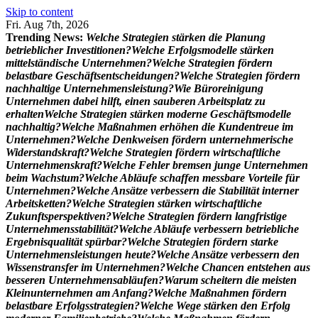
Skip to content
Fri. Aug 7th, 2026
Trending News:
W
e
l
c
h
e
S
t
r
a
t
e
g
i
e
n
s
t
ä
r
k
e
n
d
i
e
P
l
a
n
u
n
g
b
e
t
r
i
e
b
l
i
c
h
e
r
I
n
v
e
s
t
i
t
i
o
n
e
n
?
W
e
l
c
h
e
E
r
f
o
l
g
s
m
o
d
e
l
l
e
s
t
ä
r
k
e
n
m
i
t
t
e
l
s
t
ä
n
d
i
s
c
h
e
U
n
t
e
r
n
e
h
m
e
n
?
W
e
l
c
h
e
S
t
r
a
t
e
g
i
e
n
f
ö
r
d
e
r
n
b
e
l
a
s
t
b
a
r
e
G
e
s
c
h
ä
f
t
s
e
n
t
s
c
h
e
i
d
u
n
g
e
n
?
W
e
l
c
h
e
S
t
r
a
t
e
g
i
e
n
f
ö
r
d
e
r
n
n
a
c
h
h
a
l
t
i
g
e
U
n
t
e
r
n
e
h
m
e
n
s
l
e
i
s
t
u
n
g
?
W
i
e
B
ü
r
o
r
e
i
n
i
g
u
n
g
U
n
t
e
r
n
e
h
m
e
n
d
a
b
e
i
h
i
l
f
t
,
e
i
n
e
n
s
a
u
b
e
r
e
n
A
r
b
e
i
t
s
p
l
a
t
z
z
u
e
r
h
a
l
t
e
n
W
e
l
c
h
e
S
t
r
a
t
e
g
i
e
n
s
t
ä
r
k
e
n
m
o
d
e
r
n
e
G
e
s
c
h
ä
f
t
s
m
o
d
e
l
l
e
n
a
c
h
h
a
l
t
i
g
?
W
e
l
c
h
e
M
a
ß
n
a
h
m
e
n
e
r
h
ö
h
e
n
d
i
e
K
u
n
d
e
n
t
r
e
u
e
i
m
U
n
t
e
r
n
e
h
m
e
n
?
W
e
l
c
h
e
D
e
n
k
w
e
i
s
e
n
f
ö
r
d
e
r
n
u
n
t
e
r
n
e
h
m
e
r
i
s
c
h
e
W
i
d
e
r
s
t
a
n
d
s
k
r
a
f
t
?
W
e
l
c
h
e
S
t
r
a
t
e
g
i
e
n
f
ö
r
d
e
r
n
w
i
r
t
s
c
h
a
f
t
l
i
c
h
e
U
n
t
e
r
n
e
h
m
e
n
s
k
r
a
f
t
?
W
e
l
c
h
e
F
e
h
l
e
r
b
r
e
m
s
e
n
j
u
n
g
e
U
n
t
e
r
n
e
h
m
e
n
b
e
i
m
W
a
c
h
s
t
u
m
?
W
e
l
c
h
e
A
b
l
ä
u
f
e
s
c
h
a
f
f
e
n
m
e
s
s
b
a
r
e
V
o
r
t
e
i
l
e
f
ü
r
U
n
t
e
r
n
e
h
m
e
n
?
W
e
l
c
h
e
A
n
s
ä
t
z
e
v
e
r
b
e
s
s
e
r
n
d
i
e
S
t
a
b
i
l
i
t
ä
t
i
n
t
e
r
n
e
r
A
r
b
e
i
t
s
k
e
t
t
e
n
?
W
e
l
c
h
e
S
t
r
a
t
e
g
i
e
n
s
t
ä
r
k
e
n
w
i
r
t
s
c
h
a
f
t
l
i
c
h
e
Z
u
k
u
n
f
t
s
p
e
r
s
p
e
k
t
i
v
e
n
?
W
e
l
c
h
e
S
t
r
a
t
e
g
i
e
n
f
ö
r
d
e
r
n
l
a
n
g
f
r
i
s
t
i
g
e
U
n
t
e
r
n
e
h
m
e
n
s
s
t
a
b
i
l
i
t
ä
t
?
W
e
l
c
h
e
A
b
l
ä
u
f
e
v
e
r
b
e
s
s
e
r
n
b
e
t
r
i
e
b
l
i
c
h
e
E
r
g
e
b
n
i
s
q
u
a
l
i
t
ä
t
s
p
ü
r
b
a
r
?
W
e
l
c
h
e
S
t
r
a
t
e
g
i
e
n
f
ö
r
d
e
r
n
s
t
a
r
k
e
U
n
t
e
r
n
e
h
m
e
n
s
l
e
i
s
t
u
n
g
e
n
h
e
u
t
e
?
W
e
l
c
h
e
A
n
s
ä
t
z
e
v
e
r
b
e
s
s
e
r
n
d
e
n
W
i
s
s
e
n
s
t
r
a
n
s
f
e
r
i
m
U
n
t
e
r
n
e
h
m
e
n
?
W
e
l
c
h
e
C
h
a
n
c
e
n
e
n
t
s
t
e
h
e
n
a
u
s
b
e
s
s
e
r
e
n
U
n
t
e
r
n
e
h
m
e
n
s
a
b
l
ä
u
f
e
n
?
W
a
r
u
m
s
c
h
e
i
t
e
r
n
d
i
e
m
e
i
s
t
e
n
K
l
e
i
n
u
n
t
e
r
n
e
h
m
e
n
a
m
A
n
f
a
n
g
?
W
e
l
c
h
e
M
a
ß
n
a
h
m
e
n
f
ö
r
d
e
r
n
b
e
l
a
s
t
b
a
r
e
E
r
f
o
l
g
s
s
t
r
a
t
e
g
i
e
n
?
W
e
l
c
h
e
W
e
g
e
s
t
ä
r
k
e
n
d
e
n
E
r
f
o
l
g