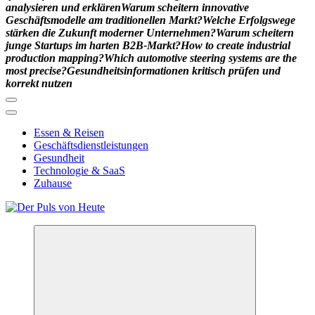
a
n
a
l
y
s
i
e
r
e
n
u
n
d
e
r
k
l
ä
r
e
n
W
a
r
u
m
s
c
h
e
i
t
e
r
n
i
n
n
o
v
a
t
i
v
e
G
e
s
c
h
ä
f
t
s
m
o
d
e
l
l
e
a
m
t
r
a
d
i
t
i
o
n
e
l
l
e
n
M
a
r
k
t
?
W
e
l
c
h
e
E
r
f
o
l
g
s
w
e
g
e
s
t
ä
r
k
e
n
d
i
e
Z
u
k
u
n
f
t
m
o
d
e
r
n
e
r
U
n
t
e
r
n
e
h
m
e
n
?
W
a
r
u
m
s
c
h
e
i
t
e
r
n
j
u
n
g
e
S
t
a
r
t
u
p
s
i
m
h
a
r
t
e
n
B
2
B
-
M
a
r
k
t
?
H
o
w
t
o
c
r
e
a
t
e
i
n
d
u
s
t
r
i
a
l
p
r
o
d
u
c
t
i
o
n
m
a
p
p
i
n
g
?
W
h
i
c
h
a
u
t
o
m
o
t
i
v
e
s
t
e
e
r
i
n
g
s
y
s
t
e
m
s
a
r
e
t
h
e
m
o
s
t
p
r
e
c
i
s
e
?
G
e
s
u
n
d
h
e
i
t
s
i
n
f
o
r
m
a
t
i
o
n
e
n
k
r
i
t
i
s
c
h
p
r
ü
f
e
n
u
n
d
k
o
r
r
e
k
t
n
u
t
z
e
n
Essen & Reisen
Geschäftsdienstleistungen
Gesundheit
Technologie & SaaS
Zuhause
Meldungen die Resonanz finden