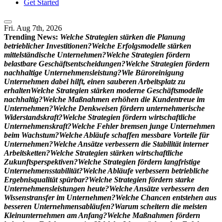
Get Started
Fri. Aug 7th, 2026
Trending News:
W
e
l
c
h
e
S
t
r
a
t
e
g
i
e
n
s
t
ä
r
k
e
n
d
i
e
P
l
a
n
u
n
g
b
e
t
r
i
e
b
l
i
c
h
e
r
I
n
v
e
s
t
i
t
i
o
n
e
n
?
W
e
l
c
h
e
E
r
f
o
l
g
s
m
o
d
e
l
l
e
s
t
ä
r
k
e
n
m
i
t
t
e
l
s
t
ä
n
d
i
s
c
h
e
U
n
t
e
r
n
e
h
m
e
n
?
W
e
l
c
h
e
S
t
r
a
t
e
g
i
e
n
f
ö
r
d
e
r
n
b
e
l
a
s
t
b
a
r
e
G
e
s
c
h
ä
f
t
s
e
n
t
s
c
h
e
i
d
u
n
g
e
n
?
W
e
l
c
h
e
S
t
r
a
t
e
g
i
e
n
f
ö
r
d
e
r
n
n
a
c
h
h
a
l
t
i
g
e
U
n
t
e
r
n
e
h
m
e
n
s
l
e
i
s
t
u
n
g
?
W
i
e
B
ü
r
o
r
e
i
n
i
g
u
n
g
U
n
t
e
r
n
e
h
m
e
n
d
a
b
e
i
h
i
l
f
t
,
e
i
n
e
n
s
a
u
b
e
r
e
n
A
r
b
e
i
t
s
p
l
a
t
z
z
u
e
r
h
a
l
t
e
n
W
e
l
c
h
e
S
t
r
a
t
e
g
i
e
n
s
t
ä
r
k
e
n
m
o
d
e
r
n
e
G
e
s
c
h
ä
f
t
s
m
o
d
e
l
l
e
n
a
c
h
h
a
l
t
i
g
?
W
e
l
c
h
e
M
a
ß
n
a
h
m
e
n
e
r
h
ö
h
e
n
d
i
e
K
u
n
d
e
n
t
r
e
u
e
i
m
U
n
t
e
r
n
e
h
m
e
n
?
W
e
l
c
h
e
D
e
n
k
w
e
i
s
e
n
f
ö
r
d
e
r
n
u
n
t
e
r
n
e
h
m
e
r
i
s
c
h
e
W
i
d
e
r
s
t
a
n
d
s
k
r
a
f
t
?
W
e
l
c
h
e
S
t
r
a
t
e
g
i
e
n
f
ö
r
d
e
r
n
w
i
r
t
s
c
h
a
f
t
l
i
c
h
e
U
n
t
e
r
n
e
h
m
e
n
s
k
r
a
f
t
?
W
e
l
c
h
e
F
e
h
l
e
r
b
r
e
m
s
e
n
j
u
n
g
e
U
n
t
e
r
n
e
h
m
e
n
b
e
i
m
W
a
c
h
s
t
u
m
?
W
e
l
c
h
e
A
b
l
ä
u
f
e
s
c
h
a
f
f
e
n
m
e
s
s
b
a
r
e
V
o
r
t
e
i
l
e
f
ü
r
U
n
t
e
r
n
e
h
m
e
n
?
W
e
l
c
h
e
A
n
s
ä
t
z
e
v
e
r
b
e
s
s
e
r
n
d
i
e
S
t
a
b
i
l
i
t
ä
t
i
n
t
e
r
n
e
r
A
r
b
e
i
t
s
k
e
t
t
e
n
?
W
e
l
c
h
e
S
t
r
a
t
e
g
i
e
n
s
t
ä
r
k
e
n
w
i
r
t
s
c
h
a
f
t
l
i
c
h
e
Z
u
k
u
n
f
t
s
p
e
r
s
p
e
k
t
i
v
e
n
?
W
e
l
c
h
e
S
t
r
a
t
e
g
i
e
n
f
ö
r
d
e
r
n
l
a
n
g
f
r
i
s
t
i
g
e
U
n
t
e
r
n
e
h
m
e
n
s
s
t
a
b
i
l
i
t
ä
t
?
W
e
l
c
h
e
A
b
l
ä
u
f
e
v
e
r
b
e
s
s
e
r
n
b
e
t
r
i
e
b
l
i
c
h
e
E
r
g
e
b
n
i
s
q
u
a
l
i
t
ä
t
s
p
ü
r
b
a
r
?
W
e
l
c
h
e
S
t
r
a
t
e
g
i
e
n
f
ö
r
d
e
r
n
s
t
a
r
k
e
U
n
t
e
r
n
e
h
m
e
n
s
l
e
i
s
t
u
n
g
e
n
h
e
u
t
e
?
W
e
l
c
h
e
A
n
s
ä
t
z
e
v
e
r
b
e
s
s
e
r
n
d
e
n
W
i
s
s
e
n
s
t
r
a
n
s
f
e
r
i
m
U
n
t
e
r
n
e
h
m
e
n
?
W
e
l
c
h
e
C
h
a
n
c
e
n
e
n
t
s
t
e
h
e
n
a
u
s
b
e
s
s
e
r
e
n
U
n
t
e
r
n
e
h
m
e
n
s
a
b
l
ä
u
f
e
n
?
W
a
r
u
m
s
c
h
e
i
t
e
r
n
d
i
e
m
e
i
s
t
e
n
K
l
e
i
n
u
n
t
e
r
n
e
h
m
e
n
a
m
A
n
f
a
n
g
?
W
e
l
c
h
e
M
a
ß
n
a
h
m
e
n
f
ö
r
d
e
r
n