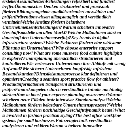
e
r
s
t
e
l
l
e
n
G
e
s
u
n
d
h
e
i
t
s
e
n
t
s
c
h
e
i
d
u
n
g
e
n
r
e
f
l
e
k
t
i
e
r
t
u
n
d
f
u
n
d
i
e
r
t
t
r
e
f
f
e
n
Ö
k
o
n
o
m
i
s
c
h
e
s
D
e
n
k
e
n
s
t
r
u
k
t
u
r
i
e
r
t
u
n
d
p
r
a
x
i
s
n
a
h
f
ö
r
d
e
r
n
B
i
l
d
u
n
g
s
a
n
g
e
b
o
t
e
q
u
a
l
i
t
ä
t
s
o
r
i
e
n
t
i
e
r
t
a
u
s
w
ä
h
l
e
n
u
n
d
p
r
ü
f
e
n
P
r
ä
v
e
n
t
i
o
n
s
w
i
s
s
e
n
a
l
l
t
a
g
s
t
a
u
g
l
i
c
h
u
n
d
v
e
r
s
t
ä
n
d
l
i
c
h
v
e
r
m
i
t
t
e
l
n
W
e
l
c
h
e
A
n
s
ä
t
z
e
f
ö
r
d
e
r
n
b
e
l
a
s
t
b
a
r
e
U
n
t
e
r
n
e
h
m
e
n
s
e
n
t
s
c
h
e
i
d
u
n
g
e
n
?
W
a
r
u
m
s
c
h
e
i
t
e
r
n
i
n
n
o
v
a
t
i
v
e
G
e
s
c
h
ä
f
t
s
m
o
d
e
l
l
e
a
m
a
l
t
e
n
M
a
r
k
t
?
W
e
l
c
h
e
M
a
ß
n
a
h
m
e
n
s
t
ä
r
k
e
n
d
a
u
e
r
h
a
f
t
d
e
n
U
n
t
e
r
n
e
h
m
e
n
s
e
r
f
o
l
g
?
K
e
y
t
r
e
n
d
s
i
n
d
i
g
i
t
a
l
i
n
f
r
a
s
t
r
u
c
t
u
r
e
s
y
s
t
e
m
s
?
W
e
l
c
h
e
F
a
k
t
o
r
e
n
f
ö
r
d
e
r
n
e
i
n
e
w
i
r
k
s
a
m
e
F
ü
h
r
u
n
g
i
m
U
n
t
e
r
n
e
h
m
e
n
?
W
h
y
c
h
o
o
s
e
e
n
t
e
r
p
r
i
s
e
s
u
p
p
o
r
t
c
o
n
s
u
l
t
i
n
g
n
o
w
?
W
h
a
t
a
r
e
s
o
m
e
m
u
s
t
-
s
e
e
f
o
o
d
c
u
l
t
u
r
e
h
i
g
h
l
i
g
h
t
s
t
o
e
x
p
l
o
r
e
?
F
i
n
a
n
z
p
l
a
n
u
n
g
ü
b
e
r
s
i
c
h
t
l
i
c
h
s
t
r
u
k
t
u
r
i
e
r
e
n
u
n
d
k
o
n
t
r
o
l
l
i
e
r
e
n
W
i
e
v
e
r
b
e
s
s
e
r
n
U
n
t
e
r
n
e
h
m
e
n
i
h
r
e
A
b
l
ä
u
f
e
m
i
t
w
e
n
i
g
A
u
f
w
a
n
d
?
W
i
e
s
i
c
h
e
r
n
U
n
t
e
r
n
e
h
m
e
n
l
a
n
g
f
r
i
s
t
i
g
z
u
f
r
i
e
d
e
n
e
B
e
s
t
a
n
d
s
k
u
n
d
e
n
?
D
i
e
n
s
t
l
e
i
s
t
u
n
g
s
p
r
o
z
e
s
s
e
k
l
a
r
d
e
f
i
n
i
e
r
e
n
u
n
d
o
p
t
i
m
i
e
r
e
n
C
r
e
a
t
i
n
g
a
s
e
a
m
l
e
s
s
s
p
o
r
t
p
r
a
c
t
i
c
e
f
l
o
w
f
o
r
a
t
h
l
e
t
e
s
?
P
r
o
d
u
k
t
i
n
f
o
r
m
a
t
i
o
n
e
n
t
r
a
n
s
p
a
r
e
n
t
s
t
r
u
k
t
u
r
i
e
r
e
n
u
n
d
p
r
ü
f
e
n
F
i
n
a
n
z
k
o
m
p
e
t
e
n
z
d
u
r
c
h
v
e
r
s
t
ä
n
d
l
i
c
h
e
I
n
h
a
l
t
e
n
a
c
h
h
a
l
t
i
g
s
t
ä
r
k
e
n
H
o
w
t
o
b
o
o
s
t
y
o
u
r
e
x
p
e
n
s
e
p
l
a
n
n
i
n
g
a
w
a
r
e
n
e
s
s
?
W
a
r
u
m
s
c
h
e
i
t
e
r
n
n
e
u
e
F
i
l
i
a
l
e
n
t
r
o
t
z
i
n
t
e
n
s
i
v
e
r
S
t
a
n
d
o
r
t
a
n
a
l
y
s
e
?
W
e
l
c
h
e
M
a
ß
n
a
h
m
e
n
f
ö
r
d
e
r
n
b
e
l
a
s
t
b
a
r
e
U
n
t
e
r
n
e
h
m
e
n
s
p
r
o
z
e
s
s
e
?
W
e
l
c
h
e
M
a
ß
n
a
h
m
e
n
f
ö
r
d
e
r
n
n
a
c
h
h
a
l
t
i
g
e
G
e
s
c
h
ä
f
t
s
d
y
n
a
m
i
k
h
e
u
t
e
?
W
h
a
t
i
s
i
n
v
o
l
v
e
d
i
n
f
a
s
h
i
o
n
p
r
a
c
t
i
c
a
l
s
t
y
l
i
n
g
?
T
h
e
b
e
s
t
o
f
f
i
c
e
w
o
r
k
f
l
o
w
s
y
s
t
e
m
s
f
o
r
s
m
a
l
l
b
u
s
i
n
e
s
s
e
s
.
F
a
h
r
z
e
u
g
t
e
c
h
n
i
k
v
e
r
s
t
ä
n
d
l
i
c
h
a
n
a
l
y
s
i
e
r
e
n
u
n
d
e
r
k
l
ä
r
e
n
W
a
r
u
m
s
c
h
e
i
t
e
r
n
i
n
n
o
v
a
t
i
v
e