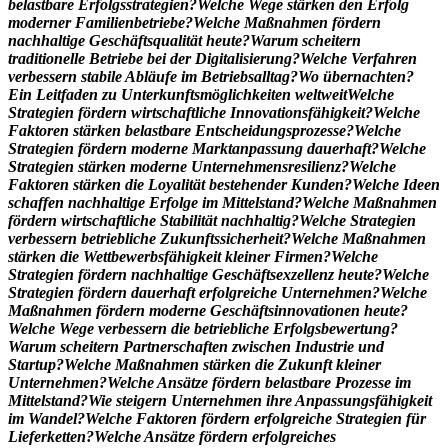
b
e
l
a
s
t
b
a
r
e
E
r
f
o
l
g
s
s
t
r
a
t
e
g
i
e
n
?
W
e
l
c
h
e
W
e
g
e
s
t
ä
r
k
e
n
d
e
n
E
r
f
o
l
g
m
o
d
e
r
n
e
r
F
a
m
i
l
i
e
n
b
e
t
r
i
e
b
e
?
W
e
l
c
h
e
M
a
ß
n
a
h
m
e
n
f
ö
r
d
e
r
n
n
a
c
h
h
a
l
t
i
g
e
G
e
s
c
h
ä
f
t
s
q
u
a
l
i
t
ä
t
h
e
u
t
e
?
W
a
r
u
m
s
c
h
e
i
t
e
r
n
t
r
a
d
i
t
i
o
n
e
l
l
e
B
e
t
r
i
e
b
e
b
e
i
d
e
r
D
i
g
i
t
a
l
i
s
i
e
r
u
n
g
?
W
e
l
c
h
e
V
e
r
f
a
h
r
e
n
v
e
r
b
e
s
s
e
r
n
s
t
a
b
i
l
e
A
b
l
ä
u
f
e
i
m
B
e
t
r
i
e
b
s
a
l
l
t
a
g
?
W
o
ü
b
e
r
n
a
c
h
t
e
n
?
E
i
n
L
e
i
t
f
a
d
e
n
z
u
U
n
t
e
r
k
u
n
f
t
s
m
ö
g
l
i
c
h
k
e
i
t
e
n
w
e
l
t
w
e
i
t
W
e
l
c
h
e
S
t
r
a
t
e
g
i
e
n
f
ö
r
d
e
r
n
w
i
r
t
s
c
h
a
f
t
l
i
c
h
e
I
n
n
o
v
a
t
i
o
n
s
f
ä
h
i
g
k
e
i
t
?
W
e
l
c
h
e
F
a
k
t
o
r
e
n
s
t
ä
r
k
e
n
b
e
l
a
s
t
b
a
r
e
E
n
t
s
c
h
e
i
d
u
n
g
s
p
r
o
z
e
s
s
e
?
W
e
l
c
h
e
S
t
r
a
t
e
g
i
e
n
f
ö
r
d
e
r
n
m
o
d
e
r
n
e
M
a
r
k
t
a
n
p
a
s
s
u
n
g
d
a
u
e
r
h
a
f
t
?
W
e
l
c
h
e
S
t
r
a
t
e
g
i
e
n
s
t
ä
r
k
e
n
m
o
d
e
r
n
e
U
n
t
e
r
n
e
h
m
e
n
s
r
e
s
i
l
i
e
n
z
?
W
e
l
c
h
e
F
a
k
t
o
r
e
n
s
t
ä
r
k
e
n
d
i
e
L
o
y
a
l
i
t
ä
t
b
e
s
t
e
h
e
n
d
e
r
K
u
n
d
e
n
?
W
e
l
c
h
e
I
d
e
e
n
s
c
h
a
f
f
e
n
n
a
c
h
h
a
l
t
i
g
e
E
r
f
o
l
g
e
i
m
M
i
t
t
e
l
s
t
a
n
d
?
W
e
l
c
h
e
M
a
ß
n
a
h
m
e
n
f
ö
r
d
e
r
n
w
i
r
t
s
c
h
a
f
t
l
i
c
h
e
S
t
a
b
i
l
i
t
ä
t
n
a
c
h
h
a
l
t
i
g
?
W
e
l
c
h
e
S
t
r
a
t
e
g
i
e
n
v
e
r
b
e
s
s
e
r
n
b
e
t
r
i
e
b
l
i
c
h
e
Z
u
k
u
n
f
t
s
s
i
c
h
e
r
h
e
i
t
?
W
e
l
c
h
e
M
a
ß
n
a
h
m
e
n
s
t
ä
r
k
e
n
d
i
e
W
e
t
t
b
e
w
e
r
b
s
f
ä
h
i
g
k
e
i
t
k
l
e
i
n
e
r
F
i
r
m
e
n
?
W
e
l
c
h
e
S
t
r
a
t
e
g
i
e
n
f
ö
r
d
e
r
n
n
a
c
h
h
a
l
t
i
g
e
G
e
s
c
h
ä
f
t
s
e
x
z
e
l
l
e
n
z
h
e
u
t
e
?
W
e
l
c
h
e
S
t
r
a
t
e
g
i
e
n
f
ö
r
d
e
r
n
d
a
u
e
r
h
a
f
t
e
r
f
o
l
g
r
e
i
c
h
e
U
n
t
e
r
n
e
h
m
e
n
?
W
e
l
c
h
e
M
a
ß
n
a
h
m
e
n
f
ö
r
d
e
r
n
m
o
d
e
r
n
e
G
e
s
c
h
ä
f
t
s
i
n
n
o
v
a
t
i
o
n
e
n
h
e
u
t
e
?
W
e
l
c
h
e
W
e
g
e
v
e
r
b
e
s
s
e
r
n
d
i
e
b
e
t
r
i
e
b
l
i
c
h
e
E
r
f
o
l
g
s
b
e
w
e
r
t
u
n
g
?
W
a
r
u
m
s
c
h
e
i
t
e
r
n
P
a
r
t
n
e
r
s
c
h
a
f
t
e
n
z
w
i
s
c
h
e
n
I
n
d
u
s
t
r
i
e
u
n
d
S
t
a
r
t
u
p
?
W
e
l
c
h
e
M
a
ß
n
a
h
m
e
n
s
t
ä
r
k
e
n
d
i
e
Z
u
k
u
n
f
t
k
l
e
i
n
e
r
U
n
t
e
r
n
e
h
m
e
n
?
W
e
l
c
h
e
A
n
s
ä
t
z
e
f
ö
r
d
e
r
n
b
e
l
a
s
t
b
a
r
e
P
r
o
z
e
s
s
e
i
m
M
i
t
t
e
l
s
t
a
n
d
?
W
i
e
s
t
e
i
g
e
r
n
U
n
t
e
r
n
e
h
m
e
n
i
h
r
e
A
n
p
a
s
s
u
n
g
s
f
ä
h
i
g
k
e
i
t
i
m
W
a
n
d
e
l
?
W
e
l
c
h
e
F
a
k
t
o
r
e
n
f
ö
r
d
e
r
n
e
r
f
o
l
g
r
e
i
c
h
e
S
t
r
a
t
e
g
i
e
n
f
ü
r
L
i
e
f
e
r
k
e
t
t
e
n
?
W
e
l
c
h
e
A
n
s
ä
t
z
e
f
ö
r
d
e
r
n
e
r
f
o
l
g
r
e
i
c
h
e
s