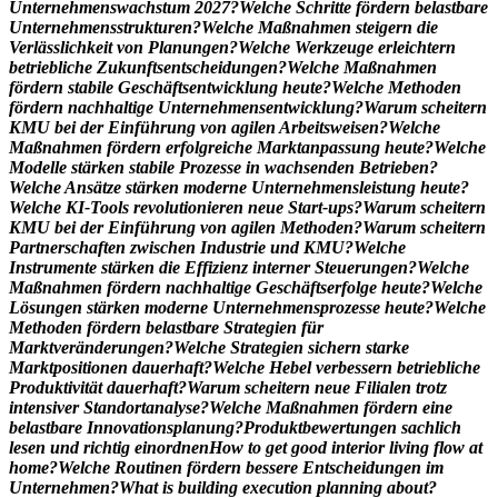
U
n
t
e
r
n
e
h
m
e
n
s
w
a
c
h
s
t
u
m
2
0
2
7
?
W
e
l
c
h
e
S
c
h
r
i
t
t
e
f
ö
r
d
e
r
n
b
e
l
a
s
t
b
a
r
e
U
n
t
e
r
n
e
h
m
e
n
s
s
t
r
u
k
t
u
r
e
n
?
W
e
l
c
h
e
M
a
ß
n
a
h
m
e
n
s
t
e
i
g
e
r
n
d
i
e
V
e
r
l
ä
s
s
l
i
c
h
k
e
i
t
v
o
n
P
l
a
n
u
n
g
e
n
?
W
e
l
c
h
e
W
e
r
k
z
e
u
g
e
e
r
l
e
i
c
h
t
e
r
n
b
e
t
r
i
e
b
l
i
c
h
e
Z
u
k
u
n
f
t
s
e
n
t
s
c
h
e
i
d
u
n
g
e
n
?
W
e
l
c
h
e
M
a
ß
n
a
h
m
e
n
f
ö
r
d
e
r
n
s
t
a
b
i
l
e
G
e
s
c
h
ä
f
t
s
e
n
t
w
i
c
k
l
u
n
g
h
e
u
t
e
?
W
e
l
c
h
e
M
e
t
h
o
d
e
n
f
ö
r
d
e
r
n
n
a
c
h
h
a
l
t
i
g
e
U
n
t
e
r
n
e
h
m
e
n
s
e
n
t
w
i
c
k
l
u
n
g
?
W
a
r
u
m
s
c
h
e
i
t
e
r
n
K
M
U
b
e
i
d
e
r
E
i
n
f
ü
h
r
u
n
g
v
o
n
a
g
i
l
e
n
A
r
b
e
i
t
s
w
e
i
s
e
n
?
W
e
l
c
h
e
M
a
ß
n
a
h
m
e
n
f
ö
r
d
e
r
n
e
r
f
o
l
g
r
e
i
c
h
e
M
a
r
k
t
a
n
p
a
s
s
u
n
g
h
e
u
t
e
?
W
e
l
c
h
e
M
o
d
e
l
l
e
s
t
ä
r
k
e
n
s
t
a
b
i
l
e
P
r
o
z
e
s
s
e
i
n
w
a
c
h
s
e
n
d
e
n
B
e
t
r
i
e
b
e
n
?
W
e
l
c
h
e
A
n
s
ä
t
z
e
s
t
ä
r
k
e
n
m
o
d
e
r
n
e
U
n
t
e
r
n
e
h
m
e
n
s
l
e
i
s
t
u
n
g
h
e
u
t
e
?
W
e
l
c
h
e
K
I
-
T
o
o
l
s
r
e
v
o
l
u
t
i
o
n
i
e
r
e
n
n
e
u
e
S
t
a
r
t
-
u
p
s
?
W
a
r
u
m
s
c
h
e
i
t
e
r
n
K
M
U
b
e
i
d
e
r
E
i
n
f
ü
h
r
u
n
g
v
o
n
a
g
i
l
e
n
M
e
t
h
o
d
e
n
?
W
a
r
u
m
s
c
h
e
i
t
e
r
n
P
a
r
t
n
e
r
s
c
h
a
f
t
e
n
z
w
i
s
c
h
e
n
I
n
d
u
s
t
r
i
e
u
n
d
K
M
U
?
W
e
l
c
h
e
I
n
s
t
r
u
m
e
n
t
e
s
t
ä
r
k
e
n
d
i
e
E
f
f
i
z
i
e
n
z
i
n
t
e
r
n
e
r
S
t
e
u
e
r
u
n
g
e
n
?
W
e
l
c
h
e
M
a
ß
n
a
h
m
e
n
f
ö
r
d
e
r
n
n
a
c
h
h
a
l
t
i
g
e
G
e
s
c
h
ä
f
t
s
e
r
f
o
l
g
e
h
e
u
t
e
?
W
e
l
c
h
e
L
ö
s
u
n
g
e
n
s
t
ä
r
k
e
n
m
o
d
e
r
n
e
U
n
t
e
r
n
e
h
m
e
n
s
p
r
o
z
e
s
s
e
h
e
u
t
e
?
W
e
l
c
h
e
M
e
t
h
o
d
e
n
f
ö
r
d
e
r
n
b
e
l
a
s
t
b
a
r
e
S
t
r
a
t
e
g
i
e
n
f
ü
r
M
a
r
k
t
v
e
r
ä
n
d
e
r
u
n
g
e
n
?
W
e
l
c
h
e
S
t
r
a
t
e
g
i
e
n
s
i
c
h
e
r
n
s
t
a
r
k
e
M
a
r
k
t
p
o
s
i
t
i
o
n
e
n
d
a
u
e
r
h
a
f
t
?
W
e
l
c
h
e
H
e
b
e
l
v
e
r
b
e
s
s
e
r
n
b
e
t
r
i
e
b
l
i
c
h
e
P
r
o
d
u
k
t
i
v
i
t
ä
t
d
a
u
e
r
h
a
f
t
?
W
a
r
u
m
s
c
h
e
i
t
e
r
n
n
e
u
e
F
i
l
i
a
l
e
n
t
r
o
t
z
i
n
t
e
n
s
i
v
e
r
S
t
a
n
d
o
r
t
a
n
a
l
y
s
e
?
W
e
l
c
h
e
M
a
ß
n
a
h
m
e
n
f
ö
r
d
e
r
n
e
i
n
e
b
e
l
a
s
t
b
a
r
e
I
n
n
o
v
a
t
i
o
n
s
p
l
a
n
u
n
g
?
P
r
o
d
u
k
t
b
e
w
e
r
t
u
n
g
e
n
s
a
c
h
l
i
c
h
l
e
s
e
n
u
n
d
r
i
c
h
t
i
g
e
i
n
o
r
d
n
e
n
H
o
w
t
o
g
e
t
g
o
o
d
i
n
t
e
r
i
o
r
l
i
v
i
n
g
f
l
o
w
a
t
h
o
m
e
?
W
e
l
c
h
e
R
o
u
t
i
n
e
n
f
ö
r
d
e
r
n
b
e
s
s
e
r
e
E
n
t
s
c
h
e
i
d
u
n
g
e
n
i
m
U
n
t
e
r
n
e
h
m
e
n
?
W
h
a
t
i
s
b
u
i
l
d
i
n
g
e
x
e
c
u
t
i
o
n
p
l
a
n
n
i
n
g
a
b
o
u
t
?