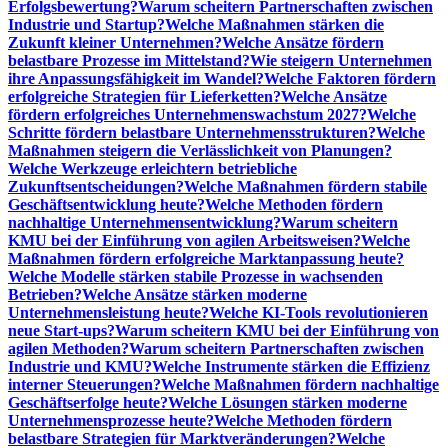
Erfolgsbewertung?
Warum scheitern Partnerschaften zwischen
Industrie und Startup?
Welche Maßnahmen stärken die
Zukunft kleiner Unternehmen?
Welche Ansätze fördern
belastbare Prozesse im Mittelstand?
Wie steigern Unternehmen
ihre Anpassungsfähigkeit im Wandel?
Welche Faktoren fördern
erfolgreiche Strategien für Lieferketten?
Welche Ansätze
fördern erfolgreiches Unternehmenswachstum 2027?
Welche
Schritte fördern belastbare Unternehmensstrukturen?
Welche
Maßnahmen steigern die Verlässlichkeit von Planungen?
Welche Werkzeuge erleichtern betriebliche
Zukunftsentscheidungen?
Welche Maßnahmen fördern stabile
Geschäftsentwicklung heute?
Welche Methoden fördern
nachhaltige Unternehmensentwicklung?
Warum scheitern
KMU bei der Einführung von agilen Arbeitsweisen?
Welche
Maßnahmen fördern erfolgreiche Marktanpassung heute?
Welche Modelle stärken stabile Prozesse in wachsenden
Betrieben?
Welche Ansätze stärken moderne
Unternehmensleistung heute?
Welche KI-Tools revolutionieren
neue Start-ups?
Warum scheitern KMU bei der Einführung von
agilen Methoden?
Warum scheitern Partnerschaften zwischen
Industrie und KMU?
Welche Instrumente stärken die Effizienz
interner Steuerungen?
Welche Maßnahmen fördern nachhaltige
Geschäftserfolge heute?
Welche Lösungen stärken moderne
Unternehmensprozesse heute?
Welche Methoden fördern
belastbare Strategien für Marktveränderungen?
Welche