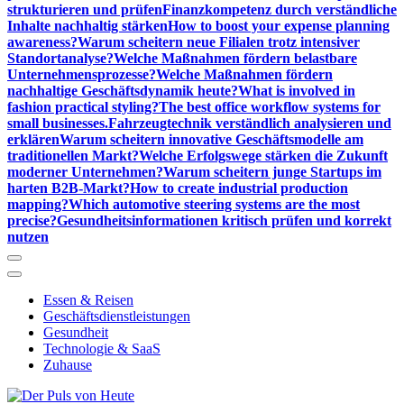
strukturieren und prüfen
Finanzkompetenz durch verständliche
Inhalte nachhaltig stärken
How to boost your expense planning
awareness?
Warum scheitern neue Filialen trotz intensiver
Standortanalyse?
Welche Maßnahmen fördern belastbare
Unternehmensprozesse?
Welche Maßnahmen fördern
nachhaltige Geschäftsdynamik heute?
What is involved in
fashion practical styling?
The best office workflow systems for
small businesses.
Fahrzeugtechnik verständlich analysieren und
erklären
Warum scheitern innovative Geschäftsmodelle am
traditionellen Markt?
Welche Erfolgswege stärken die Zukunft
moderner Unternehmen?
Warum scheitern junge Startups im
harten B2B-Markt?
How to create industrial production
mapping?
Which automotive steering systems are the most
precise?
Gesundheitsinformationen kritisch prüfen und korrekt
nutzen
Essen & Reisen
Geschäftsdienstleistungen
Gesundheit
Technologie & SaaS
Zuhause