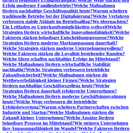
fördern belastbare Erfolgsstrategien?
Welche Wege stärken den
Erfolg moderner Familienbetriebe?
Welche Maßnahmen
fördern nachhaltige Geschäftsqualität heute?
Warum scheitern
traditionelle Betriebe bei der Digitalisierung?
Welche Verfahren
verbessern stabile Abläufe im Betriebsalltag?
Wo übernachten?
Ein Leitfaden zu Unterkunftsmöglichkeiten weltweit
Welche
Strategien fördern wirtschaftliche Innovationsfähigkeit?
Welche
Faktoren stärken belastbare Entscheidungsprozesse?
Welche
Strategien fördern moderne Marktanpassung dauerhaft?
Welche Strategien stärken moderne Unternehmensresilienz?
Welche Faktoren stärken die Loyalität bestehender Kunden?
Welche Ideen schaffen nachhaltige Erfolge im Mittelstand?
Welche Maßnahmen fördern wirtschaftliche Stabilität
nachhaltig?
Welche Strategien verbessern betriebliche
Zukunftssicherheit?
Welche Maßnahmen stärken die
Wettbewerbsfähigkeit kleiner Firmen?
Welche Strategien
fördern nachhaltige Geschäftsexzellenz heute?
Welche
Strategien fördern dauerhaft erfolgreiche Unternehmen?
Welche Maßnahmen fördern moderne Geschäftsinnovationen
heute?
Welche Wege verbessern die betriebliche
Erfolgsbewertung?
Warum scheitern Partnerschaften zwischen
Industrie und Startup?
Welche Maßnahmen stärken die
Zukunft kleiner Unternehmen?
Welche Ansätze fördern
belastbare Prozesse im Mittelstand?
Wie steigern Unternehmen
ihre Anpassungsfähigkeit im Wandel?
Welche Faktoren fördern