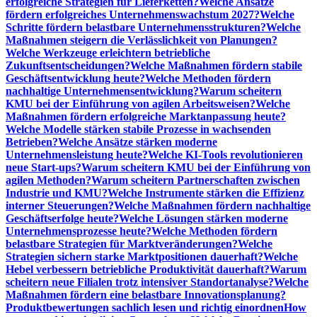
erfolgreiche Strategien für Lieferketten?
Welche Ansätze
fördern erfolgreiches Unternehmenswachstum 2027?
Welche
Schritte fördern belastbare Unternehmensstrukturen?
Welche
Maßnahmen steigern die Verlässlichkeit von Planungen?
Welche Werkzeuge erleichtern betriebliche
Zukunftsentscheidungen?
Welche Maßnahmen fördern stabile
Geschäftsentwicklung heute?
Welche Methoden fördern
nachhaltige Unternehmensentwicklung?
Warum scheitern
KMU bei der Einführung von agilen Arbeitsweisen?
Welche
Maßnahmen fördern erfolgreiche Marktanpassung heute?
Welche Modelle stärken stabile Prozesse in wachsenden
Betrieben?
Welche Ansätze stärken moderne
Unternehmensleistung heute?
Welche KI-Tools revolutionieren
neue Start-ups?
Warum scheitern KMU bei der Einführung von
agilen Methoden?
Warum scheitern Partnerschaften zwischen
Industrie und KMU?
Welche Instrumente stärken die Effizienz
interner Steuerungen?
Welche Maßnahmen fördern nachhaltige
Geschäftserfolge heute?
Welche Lösungen stärken moderne
Unternehmensprozesse heute?
Welche Methoden fördern
belastbare Strategien für Marktveränderungen?
Welche
Strategien sichern starke Marktpositionen dauerhaft?
Welche
Hebel verbessern betriebliche Produktivität dauerhaft?
Warum
scheitern neue Filialen trotz intensiver Standortanalyse?
Welche
Maßnahmen fördern eine belastbare Innovationsplanung?
Produktbewertungen sachlich lesen und richtig einordnen
How