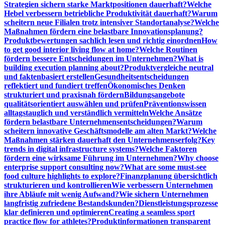
Strategien sichern starke Marktpositionen dauerhaft?
Welche
Hebel verbessern betriebliche Produktivität dauerhaft?
Warum
scheitern neue Filialen trotz intensiver Standortanalyse?
Welche
Maßnahmen fördern eine belastbare Innovationsplanung?
Produktbewertungen sachlich lesen und richtig einordnen
How
to get good interior living flow at home?
Welche Routinen
fördern bessere Entscheidungen im Unternehmen?
What is
building execution planning about?
Produktvergleiche neutral
und faktenbasiert erstellen
Gesundheitsentscheidungen
reflektiert und fundiert treffen
Ökonomisches Denken
strukturiert und praxisnah fördern
Bildungsangebote
qualitätsorientiert auswählen und prüfen
Präventionswissen
alltagstauglich und verständlich vermitteln
Welche Ansätze
fördern belastbare Unternehmensentscheidungen?
Warum
scheitern innovative Geschäftsmodelle am alten Markt?
Welche
Maßnahmen stärken dauerhaft den Unternehmenserfolg?
Key
trends in digital infrastructure systems?
Welche Faktoren
fördern eine wirksame Führung im Unternehmen?
Why choose
enterprise support consulting now?
What are some must-see
food culture highlights to explore?
Finanzplanung übersichtlich
strukturieren und kontrollieren
Wie verbessern Unternehmen
ihre Abläufe mit wenig Aufwand?
Wie sichern Unternehmen
langfristig zufriedene Bestandskunden?
Dienstleistungsprozesse
klar definieren und optimieren
Creating a seamless sport
practice flow for athletes?
Produktinformationen transparent