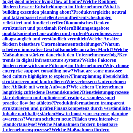
to get good interior living flow at home?
Welche Routinen
fördern bessere Entscheidungen im Unternehmen?
What is
building execution planning about?
Produktvergleiche neutral
und faktenbasiert erstellen
Gesundheitsentscheidungen
reflektiert und fundiert treffen
Ökonomisches Denken
strukturiert und praxisnah fördern
Bildungsangebote
qualitätsorientiert auswählen und prüfen
Präventionswissen
alltagstauglich und verständlich vermitteln
Welche Ansätze
fördern belastbare Unternehmensentscheidungen?
Warum
scheitern innovative Geschäftsmodelle am alten Markt?
Welche
Maßnahmen stärken dauerhaft den Unternehmenserfolg?
Key
trends in digital infrastructure systems?
Welche Faktoren
fördern eine wirksame Führung im Unternehmen?
Why choose
enterprise support consulting now?
What are some must-see
food culture highlights to explore?
Finanzplanung übersichtlich
strukturieren und kontrollieren
Wie verbessern Unternehmen
ihre Abläufe mit wenig Aufwand?
Wie sichern Unternehmen
langfristig zufriedene Bestandskunden?
Dienstleistungsprozesse
klar definieren und optimieren
Creating a seamless sport
practice flow for athletes?
Produktinformationen transparent
strukturieren und prüfen
Finanzkompetenz durch verständliche
Inhalte nachhaltig stärken
How to boost your expense planning
awareness?
Warum scheitern neue Filialen trotz intensiver
Standortanalyse?
Welche Maßnahmen fördern belastbare
Unternehmensprozesse?
Welche Maßnahmen fördern