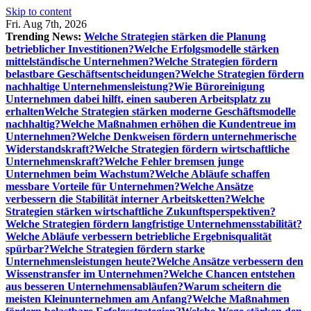
Skip to content
Fri. Aug 7th, 2026
Trending News:
Welche Strategien stärken die Planung
betrieblicher Investitionen?
Welche Erfolgsmodelle stärken
mittelständische Unternehmen?
Welche Strategien fördern
belastbare Geschäftsentscheidungen?
Welche Strategien fördern
nachhaltige Unternehmensleistung?
Wie Büroreinigung
Unternehmen dabei hilft, einen sauberen Arbeitsplatz zu
erhalten
Welche Strategien stärken moderne Geschäftsmodelle
nachhaltig?
Welche Maßnahmen erhöhen die Kundentreue im
Unternehmen?
Welche Denkweisen fördern unternehmerische
Widerstandskraft?
Welche Strategien fördern wirtschaftliche
Unternehmenskraft?
Welche Fehler bremsen junge
Unternehmen beim Wachstum?
Welche Abläufe schaffen
messbare Vorteile für Unternehmen?
Welche Ansätze
verbessern die Stabilität interner Arbeitsketten?
Welche
Strategien stärken wirtschaftliche Zukunftsperspektiven?
Welche Strategien fördern langfristige Unternehmensstabilität?
Welche Abläufe verbessern betriebliche Ergebnisqualität
spürbar?
Welche Strategien fördern starke
Unternehmensleistungen heute?
Welche Ansätze verbessern den
Wissenstransfer im Unternehmen?
Welche Chancen entstehen
aus besseren Unternehmensabläufen?
Warum scheitern die
meisten Kleinunternehmen am Anfang?
Welche Maßnahmen