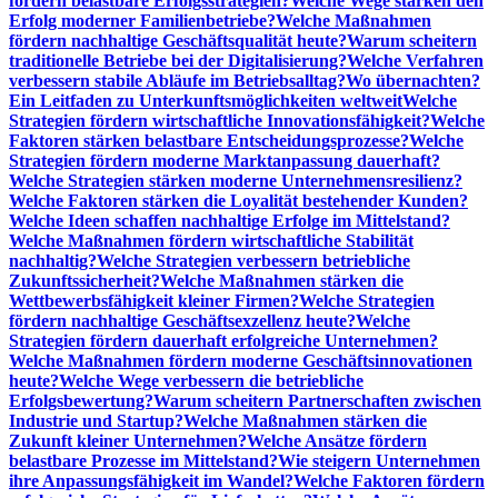
fördern belastbare Erfolgsstrategien?
Welche Wege stärken den
Erfolg moderner Familienbetriebe?
Welche Maßnahmen
fördern nachhaltige Geschäftsqualität heute?
Warum scheitern
traditionelle Betriebe bei der Digitalisierung?
Welche Verfahren
verbessern stabile Abläufe im Betriebsalltag?
Wo übernachten?
Ein Leitfaden zu Unterkunftsmöglichkeiten weltweit
Welche
Strategien fördern wirtschaftliche Innovationsfähigkeit?
Welche
Faktoren stärken belastbare Entscheidungsprozesse?
Welche
Strategien fördern moderne Marktanpassung dauerhaft?
Welche Strategien stärken moderne Unternehmensresilienz?
Welche Faktoren stärken die Loyalität bestehender Kunden?
Welche Ideen schaffen nachhaltige Erfolge im Mittelstand?
Welche Maßnahmen fördern wirtschaftliche Stabilität
nachhaltig?
Welche Strategien verbessern betriebliche
Zukunftssicherheit?
Welche Maßnahmen stärken die
Wettbewerbsfähigkeit kleiner Firmen?
Welche Strategien
fördern nachhaltige Geschäftsexzellenz heute?
Welche
Strategien fördern dauerhaft erfolgreiche Unternehmen?
Welche Maßnahmen fördern moderne Geschäftsinnovationen
heute?
Welche Wege verbessern die betriebliche
Erfolgsbewertung?
Warum scheitern Partnerschaften zwischen
Industrie und Startup?
Welche Maßnahmen stärken die
Zukunft kleiner Unternehmen?
Welche Ansätze fördern
belastbare Prozesse im Mittelstand?
Wie steigern Unternehmen
ihre Anpassungsfähigkeit im Wandel?
Welche Faktoren fördern