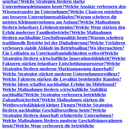
spürbar?
Welche Strategien fördern starke
Unternehmensleistungen heute?
Welche Ansätze verbessern den
Wissenstransfer im Unternehmen?
Welche Chancen entstehen
aus besseren Unternehmensabläufen?
Warum scheitern die
meisten Kleinunternehmen am Anfang?
Welche Maßnahmen
fördern belastbare Erfolgsstrategien?
Welche Wege stärken den
Erfolg moderner Familienbetriebe?
Welche Maßnahmen
fördern nachhaltige Geschäftsqualität heute?
Warum scheitern
traditionelle Betriebe bei der Digitalisierung?
Welche Verfahren
verbessern stabile Abläufe im Betriebsalltag?
Wo übernachten?
Ein Leitfaden zu Unterkunftsmöglichkeiten weltweit
Welche
Strategien fördern wirtschaftliche Innovationsfähigkeit?
Welche
Faktoren stärken belastbare Entscheidungsprozesse?
Welche
Strategien fördern moderne Marktanpassung dauerhaft?
Welche Strategien stärken moderne Unternehmensresilienz?
Welche Faktoren stärken die Loyalität bestehender Kunden?
Welche Ideen schaffen nachhaltige Erfolge im Mittelstand?
Welche Maßnahmen fördern wirtschaftliche Stabilität
nachhaltig?
Welche Strategien verbessern betriebliche
Zukunftssicherheit?
Welche Maßnahmen stärken die
Wettbewerbsfähigkeit kleiner Firmen?
Welche Strategien
fördern nachhaltige Geschäftsexzellenz heute?
Welche
Strategien fördern dauerhaft erfolgreiche Unternehmen?
Welche Maßnahmen fördern moderne Geschäftsinnovationen
heute?
Welche Wege verbessern die betriebliche