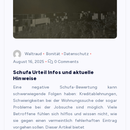
Waltraud
Bonität
Datenschutz
August 16, 2025
0 Comments
Schufa Urteil Infos und aktuelle
Hinweise
Eine negative Schufa-Bewertung kann
schwerwiegende Folgen haben: Kreditablehnungen,
Schwierigkeiten bei der Wohnungssuche oder sogar
Probleme bei der Jobsuche sind möglich. Viele
Betroffene fühlen sich hilflos und wissen nicht, wie
sie gegen einen vermeintlich fehlerhaften Eintrag
vorgehen sollen. Dieser Artikel bietet