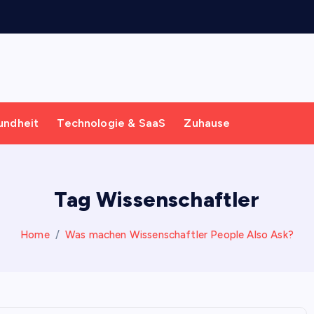
undheit
Technologie & SaaS
Zuhause
Tag Wissenschaftler
Home
Was machen Wissenschaftler People Also Ask?