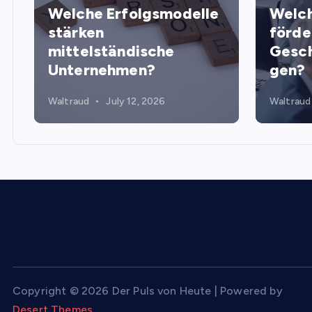
Welche Erfolgsmodelle
Welch
stärken
förde
mittelständische
Gesch
Unternehmen?
gen?
Waltraud
July 12, 2026
Waltraud
Copyright © 2026 Der Puls von Heute | Powered by
Desert Themes