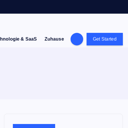
hnologie & SaaS
Zuhause
Get Started