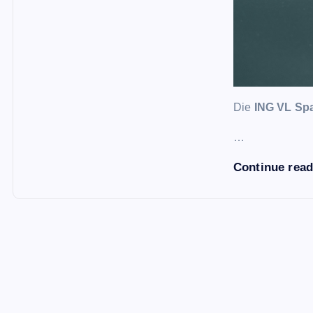
Die
ING VL Sp
…
Continue rea