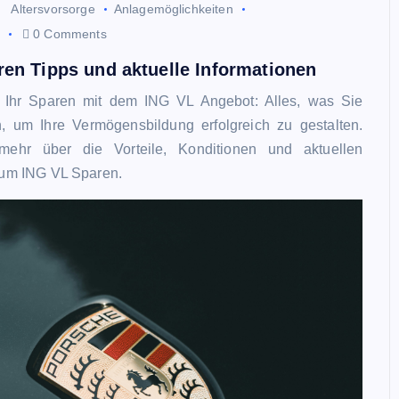
Altersvorsorge
Anlagemöglichkeiten
0 Comments
en Tipps und aktuelle Informationen
e Ihr Sparen mit dem ING VL Angebot: Alles, was Sie
 um Ihre Vermögensbildung erfolgreich zu gestalten.
mehr über die Vorteile, Konditionen und aktuellen
zum ING VL Sparen.