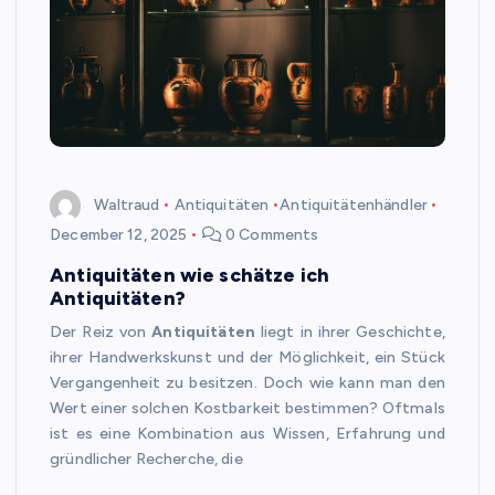
Waltraud
Antiquitäten
Antiquitätenhändler
December 12, 2025
0 Comments
Antiquitäten wie schätze ich
Antiquitäten?
Der Reiz von
Antiquitäten
liegt in ihrer Geschichte,
ihrer Handwerkskunst und der Möglichkeit, ein Stück
Vergangenheit zu besitzen. Doch wie kann man den
Wert einer solchen Kostbarkeit bestimmen? Oftmals
ist es eine Kombination aus Wissen, Erfahrung und
gründlicher Recherche, die