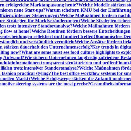
n erfolgreiche Marktanpassung heute?
Welche Modelle stärken st
onieren neue Start-ups?
Warum scheitern KMU bei der Einführung
ffizienz interner Steuerungen?
Welche Maßnahmen fördern nachhalt
are Strategien für Marktveränderungen?
Welche Strategien sicher
en trotz intensiver Standortanalyse?
Welche Maßnahmen fördern e
ng flow at home?
Welche Routinen fördern bessere Entscheidunge
entscheidungen reflektiert und fundiert treffen
Ökonomisches Denk
gstauglich und verständlich vermitteln
Welche Ansätze fördern be
stärken dauerhaft den Unternehmenserfolg?
Key trends in digita
ulting now?
What are some must-see food culture highlights to expl
nig Aufwand?
Wie sichern Unternehmen langfristig zufriedene Bes
oduktinformationen transparent strukturieren und prüfen
Finanzk
lialen trotz intensiver Standortanalyse?
Welche Maßnahmen förder
 fashion practical styling?
The best office workflow systems for sma
ionellen Markt?
Welche Erfolgswege stärken die Zukunft modern
motive steering systems are the most precise?
Gesundheitsinformat