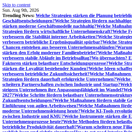
Skip to content
Sun. Aug 9th, 2026
Trending News:
Welche Strategien stärken die Planung betriebli
Geschäftsentscheidungen?
Welche Strategien fördern nachhaltig
stärken moderne Geschäftsmodelle nachhaltig?
Welche Maßnahme
Strategien fördern wirtschaftliche Unternehmenskraft?
Welche F
verbessern die Stabilität interner Arbeitsketten?
Welche Strategie
verbessern betriebliche Ergebnisqualität spürbar?
Welche Strate
Chancen entstehen aus besseren Unternehmensabläufen?
Warum 
stärken den Erfolg moderner Familienbetriebe?
Welche Maßnahme
verbessern stabile Abläufe im Betriebsalltag?
Wo übernachten? Ei
Faktoren stärken belastbare Entscheidungsprozesse?
Welche Str
stärken die Loyalität bestehender Kunden?
Welche Ideen schaffen
verbessern betriebliche Zukunftssicherheit?
Welche Maßnahmen st
Strategien fördern dauerhaft erfolgreiche Unternehmen?
Welche 
scheitern Partnerschaften zwischen Industrie und Startup?
Welch
steigern Unternehmen ihre Anpassungsfähigkeit im Wandel?
Welc
2027?
Welche Schritte fördern belastbare Unternehmensstruktur
Zukunftsentscheidungen?
Welche Maßnahmen fördern stabile Ge
Einführung von agilen Arbeitsweisen?
Welche Maßnahmen förder
moderne Unternehmensleistung heute?
Welche KI-Tools revoluti
zwischen Industrie und KMU?
Welche Instrumente stärken die E
Unternehmensprozesse heute?
Welche Methoden fördern belastb
betriebliche Produktivität dauerhaft?
Warum scheitern neue Filial