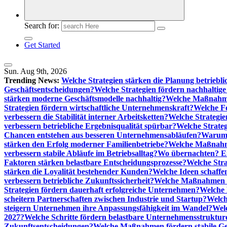
Search for:
Get Started
Sun. Aug 9th, 2026
Trending News:
Welche Strategien stärken die Planung betriebli
Geschäftsentscheidungen?
Welche Strategien fördern nachhaltig
stärken moderne Geschäftsmodelle nachhaltig?
Welche Maßnahme
Strategien fördern wirtschaftliche Unternehmenskraft?
Welche F
verbessern die Stabilität interner Arbeitsketten?
Welche Strategie
verbessern betriebliche Ergebnisqualität spürbar?
Welche Strate
Chancen entstehen aus besseren Unternehmensabläufen?
Warum 
stärken den Erfolg moderner Familienbetriebe?
Welche Maßnahme
verbessern stabile Abläufe im Betriebsalltag?
Wo übernachten? Ei
Faktoren stärken belastbare Entscheidungsprozesse?
Welche Str
stärken die Loyalität bestehender Kunden?
Welche Ideen schaffen
verbessern betriebliche Zukunftssicherheit?
Welche Maßnahmen st
Strategien fördern dauerhaft erfolgreiche Unternehmen?
Welche 
scheitern Partnerschaften zwischen Industrie und Startup?
Welch
steigern Unternehmen ihre Anpassungsfähigkeit im Wandel?
Welc
2027?
Welche Schritte fördern belastbare Unternehmensstruktur
Zukunftsentscheidungen?
Welche Maßnahmen fördern stabile Ge