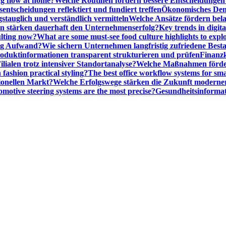
ng flow at home?
Welche Routinen fördern bessere Entscheidunge
entscheidungen reflektiert und fundiert treffen
Ökonomisches Denk
gstauglich und verständlich vermitteln
Welche Ansätze fördern be
stärken dauerhaft den Unternehmenserfolg?
Key trends in digita
ulting now?
What are some must-see food culture highlights to expl
nig Aufwand?
Wie sichern Unternehmen langfristig zufriedene Bes
oduktinformationen transparent strukturieren und prüfen
Finanzk
lialen trotz intensiver Standortanalyse?
Welche Maßnahmen förder
 fashion practical styling?
The best office workflow systems for sma
ionellen Markt?
Welche Erfolgswege stärken die Zukunft modern
motive steering systems are the most precise?
Gesundheitsinformat