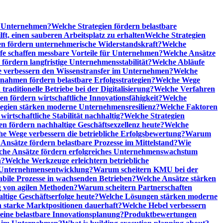
he Unternehmen?
Welche Strategien fördern belastbare
t, einen sauberen Arbeitsplatz zu erhalten
Welche Strategien
n fördern unternehmerische Widerstandskraft?
Welche
fe schaffen messbare Vorteile für Unternehmen?
Welche Ansätze
 fördern langfristige Unternehmensstabilität?
Welche Abläufe
e verbessern den Wissenstransfer im Unternehmen?
Welche
ahmen fördern belastbare Erfolgsstrategien?
Welche Wege
raditionelle Betriebe bei der Digitalisierung?
Welche Verfahren
en fördern wirtschaftliche Innovationsfähigkeit?
Welche
tegien stärken moderne Unternehmensresilienz?
Welche Faktoren
rtschaftliche Stabilität nachhaltig?
Welche Strategien
en fördern nachhaltige Geschäftsexzellenz heute?
Welche
e Wege verbessern die betriebliche Erfolgsbewertung?
Warum
Ansätze fördern belastbare Prozesse im Mittelstand?
Wie
che Ansätze fördern erfolgreiches Unternehmenswachstum
n?
Welche Werkzeuge erleichtern betriebliche
 Unternehmensentwicklung?
Warum scheitern KMU bei der
abile Prozesse in wachsenden Betrieben?
Welche Ansätze stärken
 von agilen Methoden?
Warum scheitern Partnerschaften
ige Geschäftserfolge heute?
Welche Lösungen stärken moderne
n starke Marktpositionen dauerhaft?
Welche Hebel verbessern
ine belastbare Innovationsplanung?
Produktbewertungen