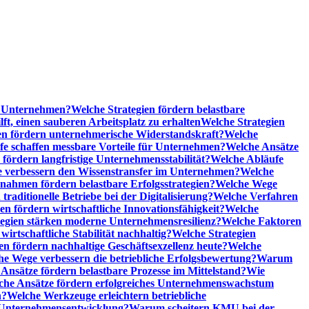
he Unternehmen?
Welche Strategien fördern belastbare
t, einen sauberen Arbeitsplatz zu erhalten
Welche Strategien
n fördern unternehmerische Widerstandskraft?
Welche
fe schaffen messbare Vorteile für Unternehmen?
Welche Ansätze
 fördern langfristige Unternehmensstabilität?
Welche Abläufe
e verbessern den Wissenstransfer im Unternehmen?
Welche
ahmen fördern belastbare Erfolgsstrategien?
Welche Wege
raditionelle Betriebe bei der Digitalisierung?
Welche Verfahren
en fördern wirtschaftliche Innovationsfähigkeit?
Welche
tegien stärken moderne Unternehmensresilienz?
Welche Faktoren
rtschaftliche Stabilität nachhaltig?
Welche Strategien
en fördern nachhaltige Geschäftsexzellenz heute?
Welche
e Wege verbessern die betriebliche Erfolgsbewertung?
Warum
Ansätze fördern belastbare Prozesse im Mittelstand?
Wie
che Ansätze fördern erfolgreiches Unternehmenswachstum
n?
Welche Werkzeuge erleichtern betriebliche
 Unternehmensentwicklung?
Warum scheitern KMU bei der