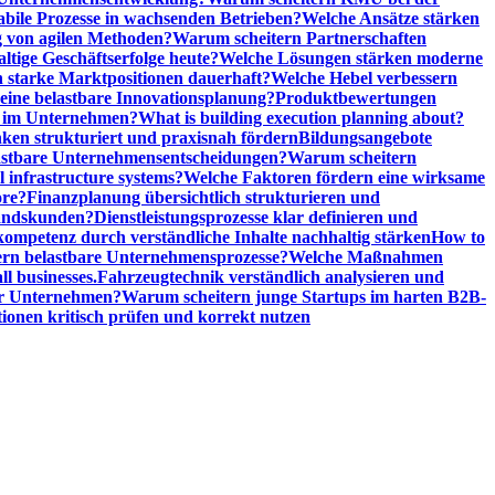
abile Prozesse in wachsenden Betrieben?
Welche Ansätze stärken
 von agilen Methoden?
Warum scheitern Partnerschaften
ige Geschäftserfolge heute?
Welche Lösungen stärken moderne
n starke Marktpositionen dauerhaft?
Welche Hebel verbessern
ine belastbare Innovationsplanung?
Produktbewertungen
n im Unternehmen?
What is building execution planning about?
en strukturiert und praxisnah fördern
Bildungsangebote
lastbare Unternehmensentscheidungen?
Warum scheitern
l infrastructure systems?
Welche Faktoren fördern eine wirksame
ore?
Finanzplanung übersichtlich strukturieren und
tandskunden?
Dienstleistungsprozesse klar definieren und
ompetenz durch verständliche Inhalte nachhaltig stärken
How to
n belastbare Unternehmensprozesse?
Welche Maßnahmen
ll businesses.
Fahrzeugtechnik verständlich analysieren und
er Unternehmen?
Warum scheitern junge Startups im harten B2B-
ionen kritisch prüfen und korrekt nutzen