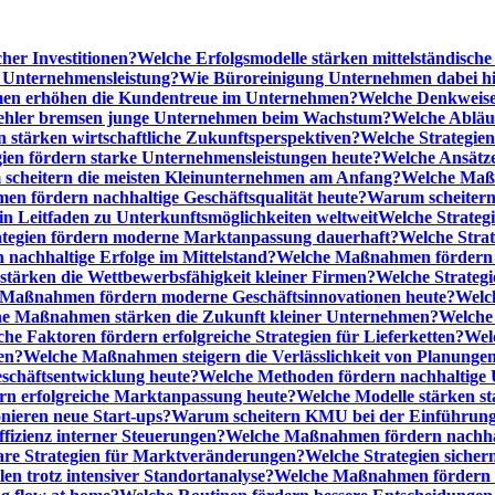
cher Investitionen?
Welche Erfolgsmodelle stärken mittelständisc
e Unternehmensleistung?
Wie Büroreinigung Unternehmen dabei hilf
n erhöhen die Kundentreue im Unternehmen?
Welche Denkweise
ehler bremsen junge Unternehmen beim Wachstum?
Welche Abläu
n stärken wirtschaftliche Zukunftsperspektiven?
Welche Strategien
gien fördern starke Unternehmensleistungen heute?
Welche Ansätz
scheitern die meisten Kleinunternehmen am Anfang?
Welche Maßn
n fördern nachhaltige Geschäftsqualität heute?
Warum scheitern t
n Leitfaden zu Unterkunftsmöglichkeiten weltweit
Welche Strategi
ategien fördern moderne Marktanpassung dauerhaft?
Welche Stra
 nachhaltige Erfolge im Mittelstand?
Welche Maßnahmen fördern wi
ärken die Wettbewerbsfähigkeit kleiner Firmen?
Welche Strategi
Maßnahmen fördern moderne Geschäftsinnovationen heute?
Welch
e Maßnahmen stärken die Zukunft kleiner Unternehmen?
Welche 
he Faktoren fördern erfolgreiche Strategien für Lieferketten?
Wel
en?
Welche Maßnahmen steigern die Verlässlichkeit von Planunge
schäftsentwicklung heute?
Welche Methoden fördern nachhaltige
n erfolgreiche Marktanpassung heute?
Welche Modelle stärken st
onieren neue Start-ups?
Warum scheitern KMU bei der Einführung
ffizienz interner Steuerungen?
Welche Maßnahmen fördern nachhalt
are Strategien für Marktveränderungen?
Welche Strategien sicher
en trotz intensiver Standortanalyse?
Welche Maßnahmen fördern e