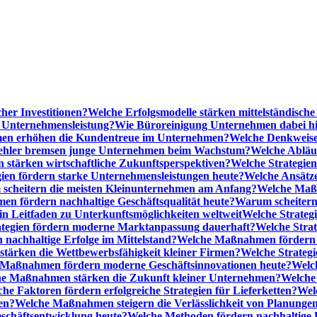
cher Investitionen?
Welche Erfolgsmodelle stärken mittelständisc
e Unternehmensleistung?
Wie Büroreinigung Unternehmen dabei hilf
n erhöhen die Kundentreue im Unternehmen?
Welche Denkweise
ehler bremsen junge Unternehmen beim Wachstum?
Welche Abläu
n stärken wirtschaftliche Zukunftsperspektiven?
Welche Strategien
gien fördern starke Unternehmensleistungen heute?
Welche Ansätz
scheitern die meisten Kleinunternehmen am Anfang?
Welche Maßn
n fördern nachhaltige Geschäftsqualität heute?
Warum scheitern t
n Leitfaden zu Unterkunftsmöglichkeiten weltweit
Welche Strategi
ategien fördern moderne Marktanpassung dauerhaft?
Welche Stra
 nachhaltige Erfolge im Mittelstand?
Welche Maßnahmen fördern wi
ärken die Wettbewerbsfähigkeit kleiner Firmen?
Welche Strategi
Maßnahmen fördern moderne Geschäftsinnovationen heute?
Welch
e Maßnahmen stärken die Zukunft kleiner Unternehmen?
Welche 
he Faktoren fördern erfolgreiche Strategien für Lieferketten?
Wel
en?
Welche Maßnahmen steigern die Verlässlichkeit von Planunge
schäftsentwicklung heute?
Welche Methoden fördern nachhaltige