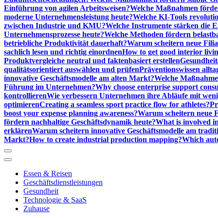
Einführung von agilen Arbeitsweisen?
Welche Maßnahmen förder
moderne Unternehmensleistung heute?
Welche KI-Tools revoluti
zwischen Industrie und KMU?
Welche Instrumente stärken die E
Unternehmensprozesse heute?
Welche Methoden fördern belastb
betriebliche Produktivität dauerhaft?
Warum scheitern neue Filial
sachlich lesen und richtig einordnen
How to get good interior livi
Produktvergleiche neutral und faktenbasiert erstellen
Gesundheits
qualitätsorientiert auswählen und prüfen
Präventionswissen allta
innovative Geschäftsmodelle am alten Markt?
Welche Maßnahmen 
Führung im Unternehmen?
Why choose enterprise support cons
kontrollieren
Wie verbessern Unternehmen ihre Abläufe mit we
optimieren
Creating a seamless sport practice flow for athletes?
Pr
boost your expense planning awareness?
Warum scheitern neue Fi
fördern nachhaltige Geschäftsdynamik heute?
What is involved in
erklären
Warum scheitern innovative Geschäftsmodelle am tradit
Markt?
How to create industrial production mapping?
Which auto
Essen & Reisen
Geschäftsdienstleistungen
Gesundheit
Technologie & SaaS
Zuhause