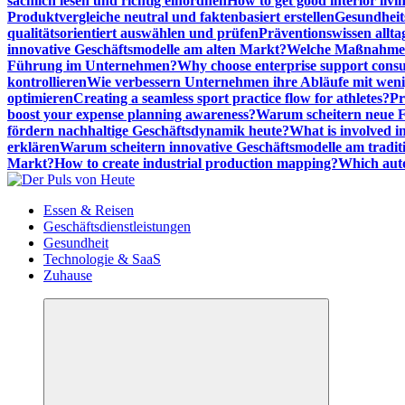
sachlich lesen und richtig einordnen
How to get good interior livi
Produktvergleiche neutral und faktenbasiert erstellen
Gesundheits
qualitätsorientiert auswählen und prüfen
Präventionswissen allta
innovative Geschäftsmodelle am alten Markt?
Welche Maßnahmen 
Führung im Unternehmen?
Why choose enterprise support cons
kontrollieren
Wie verbessern Unternehmen ihre Abläufe mit we
optimieren
Creating a seamless sport practice flow for athletes?
Pr
boost your expense planning awareness?
Warum scheitern neue Fi
fördern nachhaltige Geschäftsdynamik heute?
What is involved in
erklären
Warum scheitern innovative Geschäftsmodelle am tradit
Markt?
How to create industrial production mapping?
Which auto
Meldungen die Resonanz finden
Essen & Reisen
Geschäftsdienstleistungen
Gesundheit
Technologie & SaaS
Zuhause