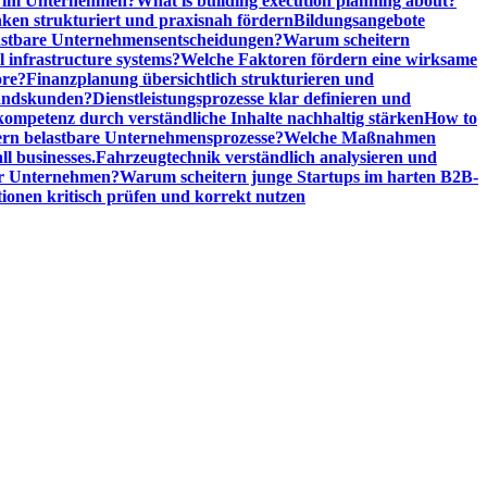
n im Unternehmen?
What is building execution planning about?
en strukturiert und praxisnah fördern
Bildungsangebote
lastbare Unternehmensentscheidungen?
Warum scheitern
l infrastructure systems?
Welche Faktoren fördern eine wirksame
ore?
Finanzplanung übersichtlich strukturieren und
tandskunden?
Dienstleistungsprozesse klar definieren und
ompetenz durch verständliche Inhalte nachhaltig stärken
How to
n belastbare Unternehmensprozesse?
Welche Maßnahmen
ll businesses.
Fahrzeugtechnik verständlich analysieren und
er Unternehmen?
Warum scheitern junge Startups im harten B2B-
ionen kritisch prüfen und korrekt nutzen