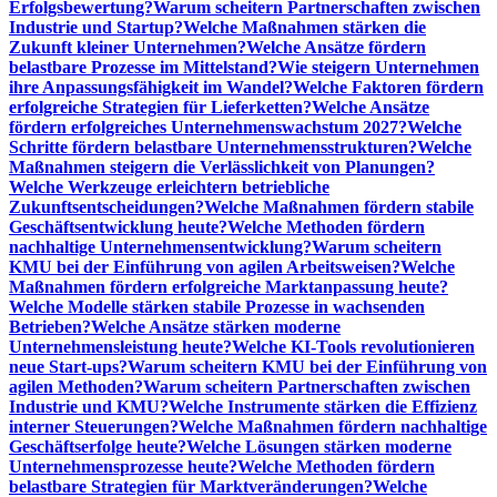
Erfolgsbewertung?
Warum scheitern Partnerschaften zwischen
Industrie und Startup?
Welche Maßnahmen stärken die
Zukunft kleiner Unternehmen?
Welche Ansätze fördern
belastbare Prozesse im Mittelstand?
Wie steigern Unternehmen
ihre Anpassungsfähigkeit im Wandel?
Welche Faktoren fördern
erfolgreiche Strategien für Lieferketten?
Welche Ansätze
fördern erfolgreiches Unternehmenswachstum 2027?
Welche
Schritte fördern belastbare Unternehmensstrukturen?
Welche
Maßnahmen steigern die Verlässlichkeit von Planungen?
Welche Werkzeuge erleichtern betriebliche
Zukunftsentscheidungen?
Welche Maßnahmen fördern stabile
Geschäftsentwicklung heute?
Welche Methoden fördern
nachhaltige Unternehmensentwicklung?
Warum scheitern
KMU bei der Einführung von agilen Arbeitsweisen?
Welche
Maßnahmen fördern erfolgreiche Marktanpassung heute?
Welche Modelle stärken stabile Prozesse in wachsenden
Betrieben?
Welche Ansätze stärken moderne
Unternehmensleistung heute?
Welche KI-Tools revolutionieren
neue Start-ups?
Warum scheitern KMU bei der Einführung von
agilen Methoden?
Warum scheitern Partnerschaften zwischen
Industrie und KMU?
Welche Instrumente stärken die Effizienz
interner Steuerungen?
Welche Maßnahmen fördern nachhaltige
Geschäftserfolge heute?
Welche Lösungen stärken moderne
Unternehmensprozesse heute?
Welche Methoden fördern
belastbare Strategien für Marktveränderungen?
Welche