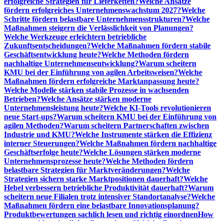
erfolgreiche Strategien für Lieferketten?
Welche Ansätze
fördern erfolgreiches Unternehmenswachstum 2027?
Welche
Schritte fördern belastbare Unternehmensstrukturen?
Welche
Maßnahmen steigern die Verlässlichkeit von Planungen?
Welche Werkzeuge erleichtern betriebliche
Zukunftsentscheidungen?
Welche Maßnahmen fördern stabile
Geschäftsentwicklung heute?
Welche Methoden fördern
nachhaltige Unternehmensentwicklung?
Warum scheitern
KMU bei der Einführung von agilen Arbeitsweisen?
Welche
Maßnahmen fördern erfolgreiche Marktanpassung heute?
Welche Modelle stärken stabile Prozesse in wachsenden
Betrieben?
Welche Ansätze stärken moderne
Unternehmensleistung heute?
Welche KI-Tools revolutionieren
neue Start-ups?
Warum scheitern KMU bei der Einführung von
agilen Methoden?
Warum scheitern Partnerschaften zwischen
Industrie und KMU?
Welche Instrumente stärken die Effizienz
interner Steuerungen?
Welche Maßnahmen fördern nachhaltige
Geschäftserfolge heute?
Welche Lösungen stärken moderne
Unternehmensprozesse heute?
Welche Methoden fördern
belastbare Strategien für Marktveränderungen?
Welche
Strategien sichern starke Marktpositionen dauerhaft?
Welche
Hebel verbessern betriebliche Produktivität dauerhaft?
Warum
scheitern neue Filialen trotz intensiver Standortanalyse?
Welche
Maßnahmen fördern eine belastbare Innovationsplanung?
Produktbewertungen sachlich lesen und richtig einordnen
How