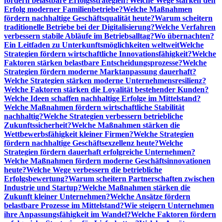
fördern belastbare Erfolgsstrategien?
Welche Wege stärken den
Erfolg moderner Familienbetriebe?
Welche Maßnahmen
fördern nachhaltige Geschäftsqualität heute?
Warum scheitern
traditionelle Betriebe bei der Digitalisierung?
Welche Verfahren
verbessern stabile Abläufe im Betriebsalltag?
Wo übernachten?
Ein Leitfaden zu Unterkunftsmöglichkeiten weltweit
Welche
Strategien fördern wirtschaftliche Innovationsfähigkeit?
Welche
Faktoren stärken belastbare Entscheidungsprozesse?
Welche
Strategien fördern moderne Marktanpassung dauerhaft?
Welche Strategien stärken moderne Unternehmensresilienz?
Welche Faktoren stärken die Loyalität bestehender Kunden?
Welche Ideen schaffen nachhaltige Erfolge im Mittelstand?
Welche Maßnahmen fördern wirtschaftliche Stabilität
nachhaltig?
Welche Strategien verbessern betriebliche
Zukunftssicherheit?
Welche Maßnahmen stärken die
Wettbewerbsfähigkeit kleiner Firmen?
Welche Strategien
fördern nachhaltige Geschäftsexzellenz heute?
Welche
Strategien fördern dauerhaft erfolgreiche Unternehmen?
Welche Maßnahmen fördern moderne Geschäftsinnovationen
heute?
Welche Wege verbessern die betriebliche
Erfolgsbewertung?
Warum scheitern Partnerschaften zwischen
Industrie und Startup?
Welche Maßnahmen stärken die
Zukunft kleiner Unternehmen?
Welche Ansätze fördern
belastbare Prozesse im Mittelstand?
Wie steigern Unternehmen
ihre Anpassungsfähigkeit im Wandel?
Welche Faktoren fördern