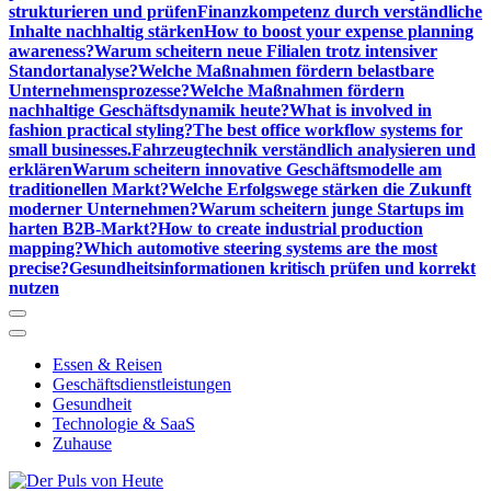
strukturieren und prüfen
Finanzkompetenz durch verständliche
Inhalte nachhaltig stärken
How to boost your expense planning
awareness?
Warum scheitern neue Filialen trotz intensiver
Standortanalyse?
Welche Maßnahmen fördern belastbare
Unternehmensprozesse?
Welche Maßnahmen fördern
nachhaltige Geschäftsdynamik heute?
What is involved in
fashion practical styling?
The best office workflow systems for
small businesses.
Fahrzeugtechnik verständlich analysieren und
erklären
Warum scheitern innovative Geschäftsmodelle am
traditionellen Markt?
Welche Erfolgswege stärken die Zukunft
moderner Unternehmen?
Warum scheitern junge Startups im
harten B2B-Markt?
How to create industrial production
mapping?
Which automotive steering systems are the most
precise?
Gesundheitsinformationen kritisch prüfen und korrekt
nutzen
Essen & Reisen
Geschäftsdienstleistungen
Gesundheit
Technologie & SaaS
Zuhause