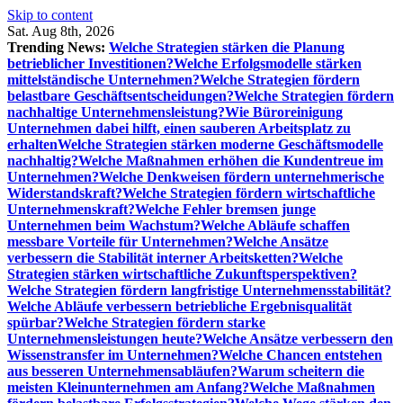
Skip to content
Sat. Aug 8th, 2026
Trending News:
Welche Strategien stärken die Planung
betrieblicher Investitionen?
Welche Erfolgsmodelle stärken
mittelständische Unternehmen?
Welche Strategien fördern
belastbare Geschäftsentscheidungen?
Welche Strategien fördern
nachhaltige Unternehmensleistung?
Wie Büroreinigung
Unternehmen dabei hilft, einen sauberen Arbeitsplatz zu
erhalten
Welche Strategien stärken moderne Geschäftsmodelle
nachhaltig?
Welche Maßnahmen erhöhen die Kundentreue im
Unternehmen?
Welche Denkweisen fördern unternehmerische
Widerstandskraft?
Welche Strategien fördern wirtschaftliche
Unternehmenskraft?
Welche Fehler bremsen junge
Unternehmen beim Wachstum?
Welche Abläufe schaffen
messbare Vorteile für Unternehmen?
Welche Ansätze
verbessern die Stabilität interner Arbeitsketten?
Welche
Strategien stärken wirtschaftliche Zukunftsperspektiven?
Welche Strategien fördern langfristige Unternehmensstabilität?
Welche Abläufe verbessern betriebliche Ergebnisqualität
spürbar?
Welche Strategien fördern starke
Unternehmensleistungen heute?
Welche Ansätze verbessern den
Wissenstransfer im Unternehmen?
Welche Chancen entstehen
aus besseren Unternehmensabläufen?
Warum scheitern die
meisten Kleinunternehmen am Anfang?
Welche Maßnahmen