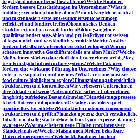
to get good interior living flow at home?
Welche Routinen
fördern bessere Entscheidungen im Unternehmen?
What is
building execution planning about?
Produktvergleiche neutral
und faktenbasiert erstellen
Gesundheitsentscheidungen
reflektiert und fundiert treffen
Ökonomisches Denken
strukturiert und praxisnah fördern
Bildungsangebote
qualitätsorientiert auswählen und prüfen
Präventionswissen
alltagstauglich und verständlich vermitteln
Welche Ansätze
fördern belastbare Unternehmensentscheidungen?
Warum
scheitern innovative Geschäftsmodelle am alten Markt?
Welche
Maßnahmen stärken dauerhaft den Unternehmenserfolg?
Key
trends in digital infrastructure systems?
Welche Faktoren
fördern eine wirksame Führung im Unternehmen?
Why choose
enterprise support consulting now?
What are some must-see
food culture highlights to explore?
Finanzplanung übersichtlich
strukturieren und kontrollieren
Wie verbessern Unternehmen
ihre Abläufe mit wenig Aufwand?
Wie sichern Unternehmen
langfristig zufriedene Bestandskunden?
Dienstleistungsprozesse
klar definieren und optimieren
Creating a seamless sport
practice flow for athletes?
Produktinformationen transparent
strukturieren und prüfen
Finanzkompetenz durch verständliche
Inhalte nachhaltig stärken
How to boost your expense planning
awareness?
Warum scheitern neue Filialen trotz intensiver
Standortanalyse?
Welche Maßnahmen fördern belastbare
Unternehmensprozesse?
Welche Maßnahmen fördern