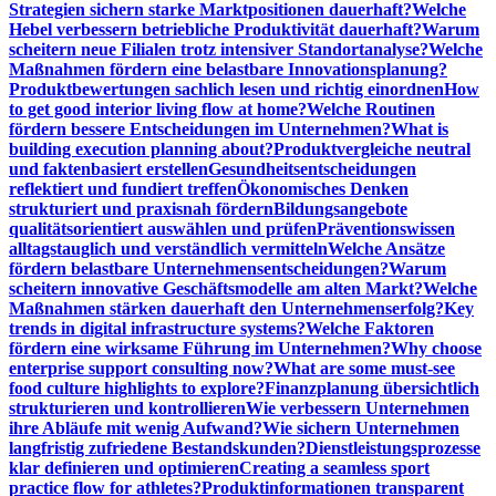
Strategien sichern starke Marktpositionen dauerhaft?
Welche
Hebel verbessern betriebliche Produktivität dauerhaft?
Warum
scheitern neue Filialen trotz intensiver Standortanalyse?
Welche
Maßnahmen fördern eine belastbare Innovationsplanung?
Produktbewertungen sachlich lesen und richtig einordnen
How
to get good interior living flow at home?
Welche Routinen
fördern bessere Entscheidungen im Unternehmen?
What is
building execution planning about?
Produktvergleiche neutral
und faktenbasiert erstellen
Gesundheitsentscheidungen
reflektiert und fundiert treffen
Ökonomisches Denken
strukturiert und praxisnah fördern
Bildungsangebote
qualitätsorientiert auswählen und prüfen
Präventionswissen
alltagstauglich und verständlich vermitteln
Welche Ansätze
fördern belastbare Unternehmensentscheidungen?
Warum
scheitern innovative Geschäftsmodelle am alten Markt?
Welche
Maßnahmen stärken dauerhaft den Unternehmenserfolg?
Key
trends in digital infrastructure systems?
Welche Faktoren
fördern eine wirksame Führung im Unternehmen?
Why choose
enterprise support consulting now?
What are some must-see
food culture highlights to explore?
Finanzplanung übersichtlich
strukturieren und kontrollieren
Wie verbessern Unternehmen
ihre Abläufe mit wenig Aufwand?
Wie sichern Unternehmen
langfristig zufriedene Bestandskunden?
Dienstleistungsprozesse
klar definieren und optimieren
Creating a seamless sport
practice flow for athletes?
Produktinformationen transparent