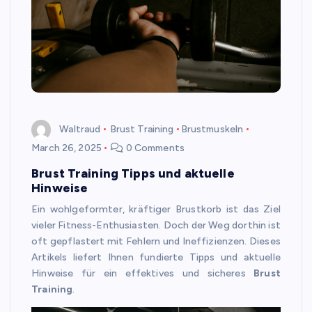
Waltraud
Brust Training
Brustmuskeln
March 26, 2025
0 Comments
Brust Training Tipps und aktuelle
Hinweise
Ein wohlgeformter, kräftiger Brustkorb ist das Ziel
vieler Fitness-Enthusiasten. Doch der Weg dorthin ist
oft gepflastert mit Fehlern und Ineffizienzen. Dieses
Artikels liefert Ihnen fundierte Tipps und aktuelle
Hinweise für ein effektives und sicheres
Brust
Training
.