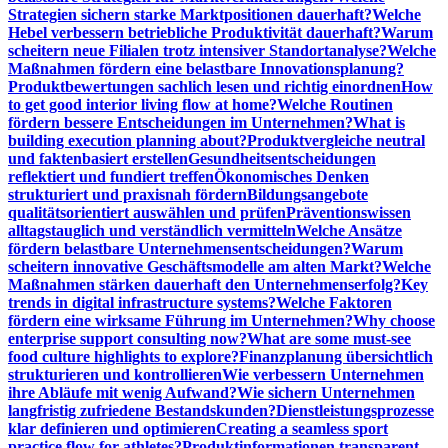
Strategien sichern starke Marktpositionen dauerhaft?
Welche
Hebel verbessern betriebliche Produktivität dauerhaft?
Warum
scheitern neue Filialen trotz intensiver Standortanalyse?
Welche
Maßnahmen fördern eine belastbare Innovationsplanung?
Produktbewertungen sachlich lesen und richtig einordnen
How
to get good interior living flow at home?
Welche Routinen
fördern bessere Entscheidungen im Unternehmen?
What is
building execution planning about?
Produktvergleiche neutral
und faktenbasiert erstellen
Gesundheitsentscheidungen
reflektiert und fundiert treffen
Ökonomisches Denken
strukturiert und praxisnah fördern
Bildungsangebote
qualitätsorientiert auswählen und prüfen
Präventionswissen
alltagstauglich und verständlich vermitteln
Welche Ansätze
fördern belastbare Unternehmensentscheidungen?
Warum
scheitern innovative Geschäftsmodelle am alten Markt?
Welche
Maßnahmen stärken dauerhaft den Unternehmenserfolg?
Key
trends in digital infrastructure systems?
Welche Faktoren
fördern eine wirksame Führung im Unternehmen?
Why choose
enterprise support consulting now?
What are some must-see
food culture highlights to explore?
Finanzplanung übersichtlich
strukturieren und kontrollieren
Wie verbessern Unternehmen
ihre Abläufe mit wenig Aufwand?
Wie sichern Unternehmen
langfristig zufriedene Bestandskunden?
Dienstleistungsprozesse
klar definieren und optimieren
Creating a seamless sport
practice flow for athletes?
Produktinformationen transparent