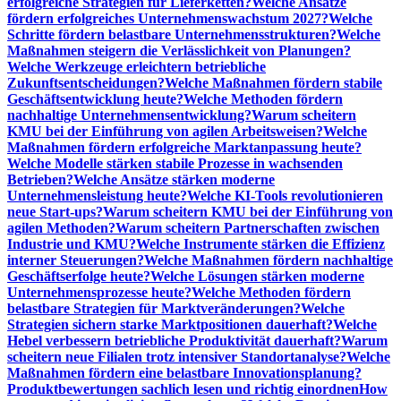
erfolgreiche Strategien für Lieferketten?
Welche Ansätze
fördern erfolgreiches Unternehmenswachstum 2027?
Welche
Schritte fördern belastbare Unternehmensstrukturen?
Welche
Maßnahmen steigern die Verlässlichkeit von Planungen?
Welche Werkzeuge erleichtern betriebliche
Zukunftsentscheidungen?
Welche Maßnahmen fördern stabile
Geschäftsentwicklung heute?
Welche Methoden fördern
nachhaltige Unternehmensentwicklung?
Warum scheitern
KMU bei der Einführung von agilen Arbeitsweisen?
Welche
Maßnahmen fördern erfolgreiche Marktanpassung heute?
Welche Modelle stärken stabile Prozesse in wachsenden
Betrieben?
Welche Ansätze stärken moderne
Unternehmensleistung heute?
Welche KI-Tools revolutionieren
neue Start-ups?
Warum scheitern KMU bei der Einführung von
agilen Methoden?
Warum scheitern Partnerschaften zwischen
Industrie und KMU?
Welche Instrumente stärken die Effizienz
interner Steuerungen?
Welche Maßnahmen fördern nachhaltige
Geschäftserfolge heute?
Welche Lösungen stärken moderne
Unternehmensprozesse heute?
Welche Methoden fördern
belastbare Strategien für Marktveränderungen?
Welche
Strategien sichern starke Marktpositionen dauerhaft?
Welche
Hebel verbessern betriebliche Produktivität dauerhaft?
Warum
scheitern neue Filialen trotz intensiver Standortanalyse?
Welche
Maßnahmen fördern eine belastbare Innovationsplanung?
Produktbewertungen sachlich lesen und richtig einordnen
How