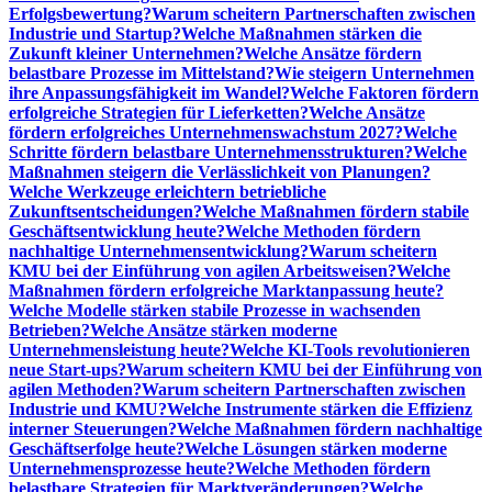
Erfolgsbewertung?
Warum scheitern Partnerschaften zwischen
Industrie und Startup?
Welche Maßnahmen stärken die
Zukunft kleiner Unternehmen?
Welche Ansätze fördern
belastbare Prozesse im Mittelstand?
Wie steigern Unternehmen
ihre Anpassungsfähigkeit im Wandel?
Welche Faktoren fördern
erfolgreiche Strategien für Lieferketten?
Welche Ansätze
fördern erfolgreiches Unternehmenswachstum 2027?
Welche
Schritte fördern belastbare Unternehmensstrukturen?
Welche
Maßnahmen steigern die Verlässlichkeit von Planungen?
Welche Werkzeuge erleichtern betriebliche
Zukunftsentscheidungen?
Welche Maßnahmen fördern stabile
Geschäftsentwicklung heute?
Welche Methoden fördern
nachhaltige Unternehmensentwicklung?
Warum scheitern
KMU bei der Einführung von agilen Arbeitsweisen?
Welche
Maßnahmen fördern erfolgreiche Marktanpassung heute?
Welche Modelle stärken stabile Prozesse in wachsenden
Betrieben?
Welche Ansätze stärken moderne
Unternehmensleistung heute?
Welche KI-Tools revolutionieren
neue Start-ups?
Warum scheitern KMU bei der Einführung von
agilen Methoden?
Warum scheitern Partnerschaften zwischen
Industrie und KMU?
Welche Instrumente stärken die Effizienz
interner Steuerungen?
Welche Maßnahmen fördern nachhaltige
Geschäftserfolge heute?
Welche Lösungen stärken moderne
Unternehmensprozesse heute?
Welche Methoden fördern
belastbare Strategien für Marktveränderungen?
Welche