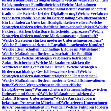
fördern belastbare Erfolgsstrategien?
Welche Wege stärken den
Erfolg moderner Familienbetriebe?
Welche Maßnahmen
fördern nachhaltige Geschäftsqualität heute?
Warum scheitern
traditionelle Betriebe bei der Digitalisierung?
Welche Verfahren
verbessern stabile Abläufe im Betriebsalltag?
Wo übernachten?
Ein Leitfaden zu Unterkunftsmöglichkeiten weltweit
Welche
Strategien fördern wirtschaftliche Innovationsfähigkeit?
Welche
Faktoren stärken belastbare Entscheidungsprozesse?
Welche
Strategien fördern moderne Marktanpassung dauerhaft?
Welche Strategien stärken moderne Unternehmensresilienz?
Welche Faktoren stärken die Loyalität bestehender Kunden?
Welche Ideen schaffen nachhaltige Erfolge im Mittelstand?
Welche Maßnahmen fördern wirtschaftliche Stabilität
nachhaltig?
Welche Strategien verbessern betriebliche
Zukunftssicherheit?
Welche Maßnahmen stärken die
Wettbewerbsfähigkeit kleiner Firmen?
Welche Strategien
fördern nachhaltige Geschäftsexzellenz heute?
Welche
Strategien fördern dauerhaft erfolgreiche Unternehmen?
Welche Maßnahmen fördern moderne Geschäftsinnovationen
heute?
Welche Wege verbessern die betriebliche
Erfolgsbewertung?
Warum scheitern Partnerschaften zwischen
Industrie und Startup?
Welche Maßnahmen stärken die
Zukunft kleiner Unternehmen?
Welche Ansätze fördern
belastbare Prozesse im Mittelstand?
Wie steigern Unternehmen
ihre Anpassungsfähigkeit im Wandel?
Welche Faktoren fördern