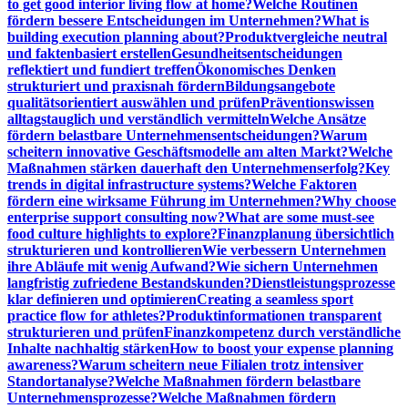
to get good interior living flow at home?
Welche Routinen
fördern bessere Entscheidungen im Unternehmen?
What is
building execution planning about?
Produktvergleiche neutral
und faktenbasiert erstellen
Gesundheitsentscheidungen
reflektiert und fundiert treffen
Ökonomisches Denken
strukturiert und praxisnah fördern
Bildungsangebote
qualitätsorientiert auswählen und prüfen
Präventionswissen
alltagstauglich und verständlich vermitteln
Welche Ansätze
fördern belastbare Unternehmensentscheidungen?
Warum
scheitern innovative Geschäftsmodelle am alten Markt?
Welche
Maßnahmen stärken dauerhaft den Unternehmenserfolg?
Key
trends in digital infrastructure systems?
Welche Faktoren
fördern eine wirksame Führung im Unternehmen?
Why choose
enterprise support consulting now?
What are some must-see
food culture highlights to explore?
Finanzplanung übersichtlich
strukturieren und kontrollieren
Wie verbessern Unternehmen
ihre Abläufe mit wenig Aufwand?
Wie sichern Unternehmen
langfristig zufriedene Bestandskunden?
Dienstleistungsprozesse
klar definieren und optimieren
Creating a seamless sport
practice flow for athletes?
Produktinformationen transparent
strukturieren und prüfen
Finanzkompetenz durch verständliche
Inhalte nachhaltig stärken
How to boost your expense planning
awareness?
Warum scheitern neue Filialen trotz intensiver
Standortanalyse?
Welche Maßnahmen fördern belastbare
Unternehmensprozesse?
Welche Maßnahmen fördern