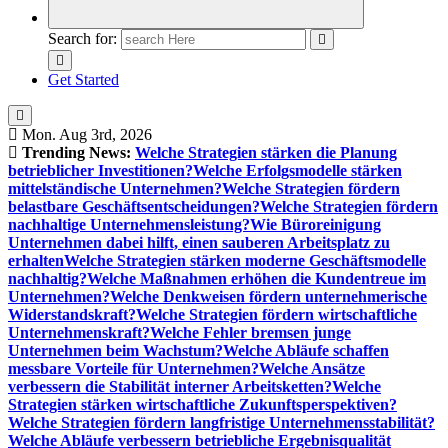
Search for:
Get Started
Mon. Aug 3rd, 2026
Trending News:
Welche Strategien stärken die Planung
betrieblicher Investitionen?
Welche Erfolgsmodelle stärken
mittelständische Unternehmen?
Welche Strategien fördern
belastbare Geschäftsentscheidungen?
Welche Strategien fördern
nachhaltige Unternehmensleistung?
Wie Büroreinigung
Unternehmen dabei hilft, einen sauberen Arbeitsplatz zu
erhalten
Welche Strategien stärken moderne Geschäftsmodelle
nachhaltig?
Welche Maßnahmen erhöhen die Kundentreue im
Unternehmen?
Welche Denkweisen fördern unternehmerische
Widerstandskraft?
Welche Strategien fördern wirtschaftliche
Unternehmenskraft?
Welche Fehler bremsen junge
Unternehmen beim Wachstum?
Welche Abläufe schaffen
messbare Vorteile für Unternehmen?
Welche Ansätze
verbessern die Stabilität interner Arbeitsketten?
Welche
Strategien stärken wirtschaftliche Zukunftsperspektiven?
Welche Strategien fördern langfristige Unternehmensstabilität?
Welche Abläufe verbessern betriebliche Ergebnisqualität