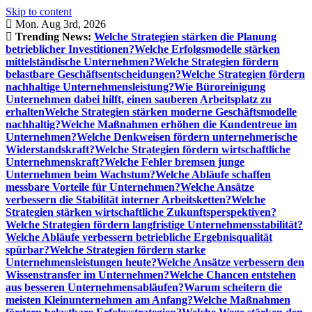
Skip to content
Mon. Aug 3rd, 2026
Trending News:
Welche Strategien stärken die Planung
betrieblicher Investitionen?
Welche Erfolgsmodelle stärken
mittelständische Unternehmen?
Welche Strategien fördern
belastbare Geschäftsentscheidungen?
Welche Strategien fördern
nachhaltige Unternehmensleistung?
Wie Büroreinigung
Unternehmen dabei hilft, einen sauberen Arbeitsplatz zu
erhalten
Welche Strategien stärken moderne Geschäftsmodelle
nachhaltig?
Welche Maßnahmen erhöhen die Kundentreue im
Unternehmen?
Welche Denkweisen fördern unternehmerische
Widerstandskraft?
Welche Strategien fördern wirtschaftliche
Unternehmenskraft?
Welche Fehler bremsen junge
Unternehmen beim Wachstum?
Welche Abläufe schaffen
messbare Vorteile für Unternehmen?
Welche Ansätze
verbessern die Stabilität interner Arbeitsketten?
Welche
Strategien stärken wirtschaftliche Zukunftsperspektiven?
Welche Strategien fördern langfristige Unternehmensstabilität?
Welche Abläufe verbessern betriebliche Ergebnisqualität
spürbar?
Welche Strategien fördern starke
Unternehmensleistungen heute?
Welche Ansätze verbessern den
Wissenstransfer im Unternehmen?
Welche Chancen entstehen
aus besseren Unternehmensabläufen?
Warum scheitern die
meisten Kleinunternehmen am Anfang?
Welche Maßnahmen