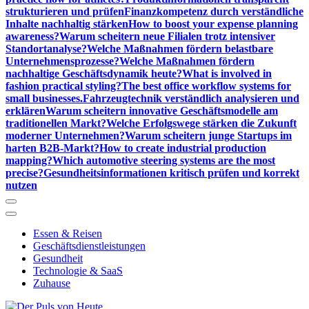
strukturieren und prüfen
Finanzkompetenz durch verständliche
Inhalte nachhaltig stärken
How to boost your expense planning
awareness?
Warum scheitern neue Filialen trotz intensiver
Standortanalyse?
Welche Maßnahmen fördern belastbare
Unternehmensprozesse?
Welche Maßnahmen fördern
nachhaltige Geschäftsdynamik heute?
What is involved in
fashion practical styling?
The best office workflow systems for
small businesses.
Fahrzeugtechnik verständlich analysieren und
erklären
Warum scheitern innovative Geschäftsmodelle am
traditionellen Markt?
Welche Erfolgswege stärken die Zukunft
moderner Unternehmen?
Warum scheitern junge Startups im
harten B2B-Markt?
How to create industrial production
mapping?
Which automotive steering systems are the most
precise?
Gesundheitsinformationen kritisch prüfen und korrekt
nutzen
Essen & Reisen
Geschäftsdienstleistungen
Gesundheit
Technologie & SaaS
Zuhause