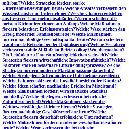
spürbar?
Welche Strategien fördern starke
Unternehmensleistungen heute?
Welche Ansätze verbessern den
Wissenstransfer im Unternehmen?
Welche Chancen entstehen
aus besseren Unternehmensabläufen?
Warum scheitern die
meisten Kleinunternehmen am Anfang?
Welche Maßnahmen
fördern belastbare Erfolgsstrategien?
Welche Wege stärken den
Erfolg moderner Familienbetriebe?
Welche Maßnahmen
fördern nachhaltige Geschäftsqualität heute?
Warum scheitern
traditionelle Betriebe bei der Digitalisierung?
Welche Verfahren
verbessern stabile Abläufe im Betriebsalltag?
Wo übernachten?
Ein Leitfaden zu Unterkunftsmöglichkeiten weltweit
Welche
Strategien fördern wirtschaftliche Innovationsfähigkeit?
Welche
Faktoren stärken belastbare Entscheidungsprozesse?
Welche
Strategien fördern moderne Marktanpassung dauerhaft?
Welche Strategien stärken moderne Unternehmensresilienz?
Welche Faktoren stärken die Loyalität bestehender Kunden?
Welche Ideen schaffen nachhaltige Erfolge im Mittelstand?
Welche Maßnahmen fördern wirtschaftliche Stabilität
nachhaltig?
Welche Strategien verbessern betriebliche
Zukunftssicherheit?
Welche Maßnahmen stärken die
Wettbewerbsfähigkeit kleiner Firmen?
Welche Strategien
fördern nachhaltige Geschäftsexzellenz heute?
Welche
Strategien fördern dauerhaft erfolgreiche Unternehmen?
Welche Maßnahmen fördern moderne Geschäftsinnovationen
heute?
Welche Wege verbessern die betriebliche