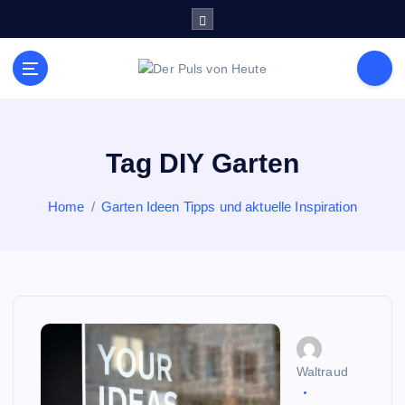
S
k
i
p
Meldungen die Resonanz finden
t
o
c
o
Tag DIY Garten
n
t
Home
Garten Ideen Tipps und aktuelle Inspiration
e
n
t
Waltraud