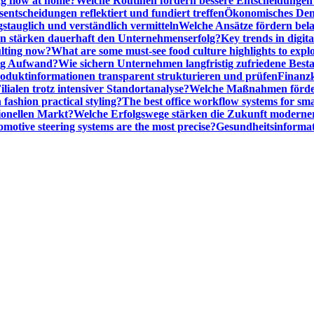
ng flow at home?
Welche Routinen fördern bessere Entscheidunge
entscheidungen reflektiert und fundiert treffen
Ökonomisches Denk
gstauglich und verständlich vermitteln
Welche Ansätze fördern be
stärken dauerhaft den Unternehmenserfolg?
Key trends in digita
ulting now?
What are some must-see food culture highlights to expl
nig Aufwand?
Wie sichern Unternehmen langfristig zufriedene Bes
oduktinformationen transparent strukturieren und prüfen
Finanzk
lialen trotz intensiver Standortanalyse?
Welche Maßnahmen förder
 fashion practical styling?
The best office workflow systems for sma
ionellen Markt?
Welche Erfolgswege stärken die Zukunft modern
motive steering systems are the most precise?
Gesundheitsinformat