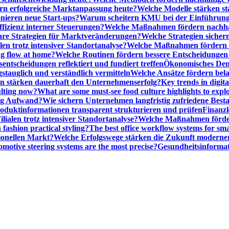
n erfolgreiche Marktanpassung heute?
Welche Modelle stärken st
onieren neue Start-ups?
Warum scheitern KMU bei der Einführung
ffizienz interner Steuerungen?
Welche Maßnahmen fördern nachhalt
are Strategien für Marktveränderungen?
Welche Strategien sicher
en trotz intensiver Standortanalyse?
Welche Maßnahmen fördern e
ng flow at home?
Welche Routinen fördern bessere Entscheidunge
entscheidungen reflektiert und fundiert treffen
Ökonomisches Denk
gstauglich und verständlich vermitteln
Welche Ansätze fördern be
stärken dauerhaft den Unternehmenserfolg?
Key trends in digita
ulting now?
What are some must-see food culture highlights to expl
nig Aufwand?
Wie sichern Unternehmen langfristig zufriedene Bes
oduktinformationen transparent strukturieren und prüfen
Finanzk
lialen trotz intensiver Standortanalyse?
Welche Maßnahmen förder
 fashion practical styling?
The best office workflow systems for sma
ionellen Markt?
Welche Erfolgswege stärken die Zukunft modern
motive steering systems are the most precise?
Gesundheitsinformat