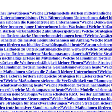
cher Investitionen?
Welche Erfolgsmodelle stärken mittelständisc
e Unternehmensleistung?
Wie Büroreinigung Unternehmen dabei hilf
n erhöhen die Kundentreue im Unternehmen?
Welche Denkweise
ehler bremsen junge Unternehmen beim Wachstum?
Welche Abläu
n stärken wirtschaftliche Zukunftsperspektiven?
Welche Strategien
gien fördern starke Unternehmensleistungen heute?
Welche Ansätz
scheitern die meisten Kleinunternehmen am Anfang?
Welche Maßn
n fördern nachhaltige Geschäftsqualität heute?
Warum scheitern t
n Leitfaden zu Unterkunftsmöglichkeiten weltweit
Welche Strategi
ategien fördern moderne Marktanpassung dauerhaft?
Welche Stra
 nachhaltige Erfolge im Mittelstand?
Welche Maßnahmen fördern wi
ärken die Wettbewerbsfähigkeit kleiner Firmen?
Welche Strategi
Maßnahmen fördern moderne Geschäftsinnovationen heute?
Welch
e Maßnahmen stärken die Zukunft kleiner Unternehmen?
Welche 
he Faktoren fördern erfolgreiche Strategien für Lieferketten?
Wel
en?
Welche Maßnahmen steigern die Verlässlichkeit von Planunge
schäftsentwicklung heute?
Welche Methoden fördern nachhaltige
n erfolgreiche Marktanpassung heute?
Welche Modelle stärken st
onieren neue Start-ups?
Warum scheitern KMU bei der Einführung
ffizienz interner Steuerungen?
Welche Maßnahmen fördern nachhalt
are Strategien für Marktveränderungen?
Welche Strategien sicher
en trotz intensiver Standortanalyse?
Welche Maßnahmen fördern e