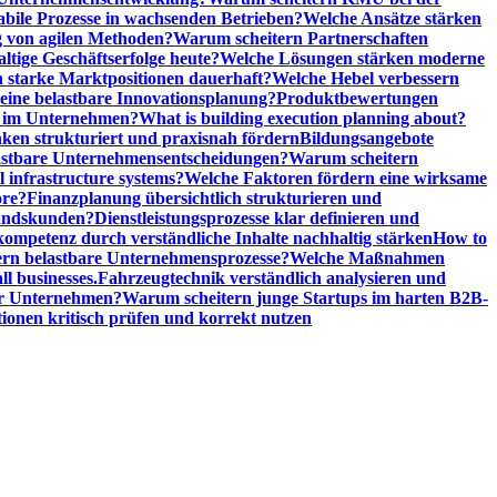
abile Prozesse in wachsenden Betrieben?
Welche Ansätze stärken
 von agilen Methoden?
Warum scheitern Partnerschaften
ige Geschäftserfolge heute?
Welche Lösungen stärken moderne
n starke Marktpositionen dauerhaft?
Welche Hebel verbessern
ine belastbare Innovationsplanung?
Produktbewertungen
n im Unternehmen?
What is building execution planning about?
en strukturiert und praxisnah fördern
Bildungsangebote
lastbare Unternehmensentscheidungen?
Warum scheitern
l infrastructure systems?
Welche Faktoren fördern eine wirksame
ore?
Finanzplanung übersichtlich strukturieren und
tandskunden?
Dienstleistungsprozesse klar definieren und
ompetenz durch verständliche Inhalte nachhaltig stärken
How to
n belastbare Unternehmensprozesse?
Welche Maßnahmen
ll businesses.
Fahrzeugtechnik verständlich analysieren und
er Unternehmen?
Warum scheitern junge Startups im harten B2B-
ionen kritisch prüfen und korrekt nutzen