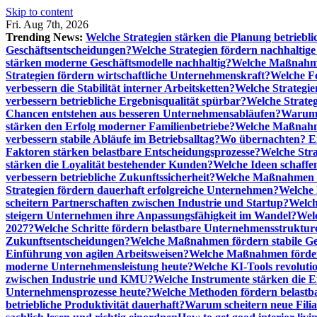
Skip to content
Fri. Aug 7th, 2026
Trending News:
Welche Strategien stärken die Planung betriebli
Geschäftsentscheidungen?
Welche Strategien fördern nachhaltig
stärken moderne Geschäftsmodelle nachhaltig?
Welche Maßnahme
Strategien fördern wirtschaftliche Unternehmenskraft?
Welche F
verbessern die Stabilität interner Arbeitsketten?
Welche Strategie
verbessern betriebliche Ergebnisqualität spürbar?
Welche Strate
Chancen entstehen aus besseren Unternehmensabläufen?
Warum 
stärken den Erfolg moderner Familienbetriebe?
Welche Maßnahme
verbessern stabile Abläufe im Betriebsalltag?
Wo übernachten? Ei
Faktoren stärken belastbare Entscheidungsprozesse?
Welche Str
stärken die Loyalität bestehender Kunden?
Welche Ideen schaffen
verbessern betriebliche Zukunftssicherheit?
Welche Maßnahmen st
Strategien fördern dauerhaft erfolgreiche Unternehmen?
Welche 
scheitern Partnerschaften zwischen Industrie und Startup?
Welch
steigern Unternehmen ihre Anpassungsfähigkeit im Wandel?
Welc
2027?
Welche Schritte fördern belastbare Unternehmensstruktur
Zukunftsentscheidungen?
Welche Maßnahmen fördern stabile Ge
Einführung von agilen Arbeitsweisen?
Welche Maßnahmen förder
moderne Unternehmensleistung heute?
Welche KI-Tools revoluti
zwischen Industrie und KMU?
Welche Instrumente stärken die E
Unternehmensprozesse heute?
Welche Methoden fördern belastb
betriebliche Produktivität dauerhaft?
Warum scheitern neue Filial