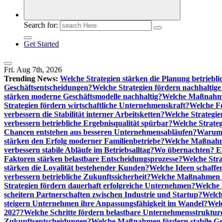
Search for:
Get Started
Fri. Aug 7th, 2026
Trending News:
Welche Strategien stärken die Planung betriebli
Geschäftsentscheidungen?
Welche Strategien fördern nachhaltig
stärken moderne Geschäftsmodelle nachhaltig?
Welche Maßnahme
Strategien fördern wirtschaftliche Unternehmenskraft?
Welche F
verbessern die Stabilität interner Arbeitsketten?
Welche Strategie
verbessern betriebliche Ergebnisqualität spürbar?
Welche Strate
Chancen entstehen aus besseren Unternehmensabläufen?
Warum 
stärken den Erfolg moderner Familienbetriebe?
Welche Maßnahme
verbessern stabile Abläufe im Betriebsalltag?
Wo übernachten? Ei
Faktoren stärken belastbare Entscheidungsprozesse?
Welche Str
stärken die Loyalität bestehender Kunden?
Welche Ideen schaffen
verbessern betriebliche Zukunftssicherheit?
Welche Maßnahmen st
Strategien fördern dauerhaft erfolgreiche Unternehmen?
Welche 
scheitern Partnerschaften zwischen Industrie und Startup?
Welch
steigern Unternehmen ihre Anpassungsfähigkeit im Wandel?
Welc
2027?
Welche Schritte fördern belastbare Unternehmensstruktur
Zukunftsentscheidungen?
Welche Maßnahmen fördern stabile Ge