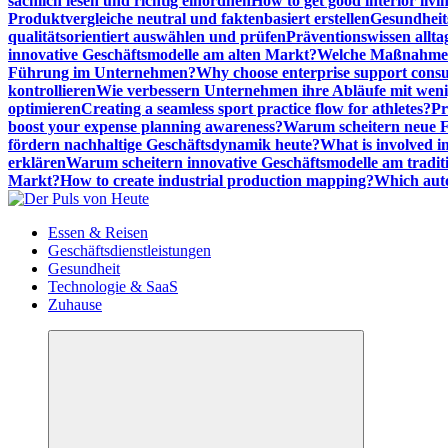
sachlich lesen und richtig einordnen
How to get good interior livi
Produktvergleiche neutral und faktenbasiert erstellen
Gesundheits
qualitätsorientiert auswählen und prüfen
Präventionswissen allta
innovative Geschäftsmodelle am alten Markt?
Welche Maßnahmen 
Führung im Unternehmen?
Why choose enterprise support cons
kontrollieren
Wie verbessern Unternehmen ihre Abläufe mit we
optimieren
Creating a seamless sport practice flow for athletes?
Pr
boost your expense planning awareness?
Warum scheitern neue Fi
fördern nachhaltige Geschäftsdynamik heute?
What is involved in
erklären
Warum scheitern innovative Geschäftsmodelle am tradit
Markt?
How to create industrial production mapping?
Which auto
Meldungen die Resonanz finden
Essen & Reisen
Geschäftsdienstleistungen
Gesundheit
Technologie & SaaS
Zuhause