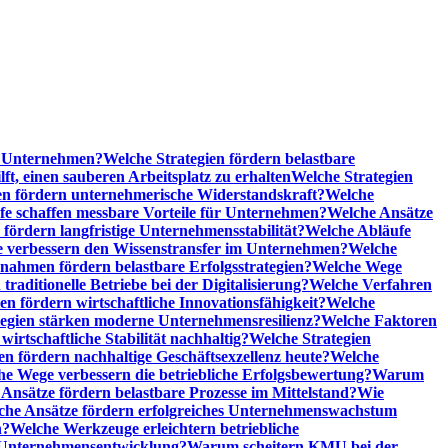
he Unternehmen?
Welche Strategien fördern belastbare
t, einen sauberen Arbeitsplatz zu erhalten
Welche Strategien
n fördern unternehmerische Widerstandskraft?
Welche
fe schaffen messbare Vorteile für Unternehmen?
Welche Ansätze
 fördern langfristige Unternehmensstabilität?
Welche Abläufe
e verbessern den Wissenstransfer im Unternehmen?
Welche
ahmen fördern belastbare Erfolgsstrategien?
Welche Wege
raditionelle Betriebe bei der Digitalisierung?
Welche Verfahren
en fördern wirtschaftliche Innovationsfähigkeit?
Welche
tegien stärken moderne Unternehmensresilienz?
Welche Faktoren
rtschaftliche Stabilität nachhaltig?
Welche Strategien
en fördern nachhaltige Geschäftsexzellenz heute?
Welche
e Wege verbessern die betriebliche Erfolgsbewertung?
Warum
Ansätze fördern belastbare Prozesse im Mittelstand?
Wie
che Ansätze fördern erfolgreiches Unternehmenswachstum
n?
Welche Werkzeuge erleichtern betriebliche
 Unternehmensentwicklung?
Warum scheitern KMU bei der