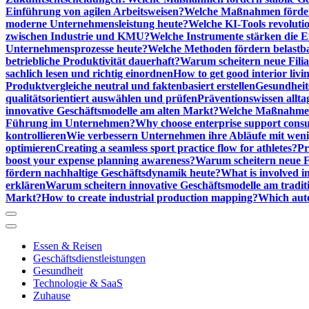
Einführung von agilen Arbeitsweisen?
Welche Maßnahmen förder
moderne Unternehmensleistung heute?
Welche KI-Tools revoluti
zwischen Industrie und KMU?
Welche Instrumente stärken die E
Unternehmensprozesse heute?
Welche Methoden fördern belastb
betriebliche Produktivität dauerhaft?
Warum scheitern neue Filial
sachlich lesen und richtig einordnen
How to get good interior livi
Produktvergleiche neutral und faktenbasiert erstellen
Gesundheits
qualitätsorientiert auswählen und prüfen
Präventionswissen allta
innovative Geschäftsmodelle am alten Markt?
Welche Maßnahmen 
Führung im Unternehmen?
Why choose enterprise support cons
kontrollieren
Wie verbessern Unternehmen ihre Abläufe mit we
optimieren
Creating a seamless sport practice flow for athletes?
Pr
boost your expense planning awareness?
Warum scheitern neue Fi
fördern nachhaltige Geschäftsdynamik heute?
What is involved in
erklären
Warum scheitern innovative Geschäftsmodelle am tradit
Markt?
How to create industrial production mapping?
Which auto
Essen & Reisen
Geschäftsdienstleistungen
Gesundheit
Technologie & SaaS
Zuhause