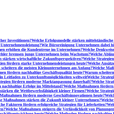
cher Investitionen?
Welche Erfolgsmodelle stärken mittelständisc
e Unternehmensleistung?
Wie Büroreinigung Unternehmen dabei hilf
n erhöhen die Kundentreue im Unternehmen?
Welche Denkweise
ehler bremsen junge Unternehmen beim Wachstum?
Welche Abläu
n stärken wirtschaftliche Zukunftsperspektiven?
Welche Strategien
gien fördern starke Unternehmensleistungen heute?
Welche Ansätz
scheitern die meisten Kleinunternehmen am Anfang?
Welche Maßn
n fördern nachhaltige Geschäftsqualität heute?
Warum scheitern t
n Leitfaden zu Unterkunftsmöglichkeiten weltweit
Welche Strategi
ategien fördern moderne Marktanpassung dauerhaft?
Welche Stra
 nachhaltige Erfolge im Mittelstand?
Welche Maßnahmen fördern wi
ärken die Wettbewerbsfähigkeit kleiner Firmen?
Welche Strategi
Maßnahmen fördern moderne Geschäftsinnovationen heute?
Welch
e Maßnahmen stärken die Zukunft kleiner Unternehmen?
Welche 
he Faktoren fördern erfolgreiche Strategien für Lieferketten?
Wel
en?
Welche Maßnahmen steigern die Verlässlichkeit von Planunge
schäftsentwicklung heute?
Welche Methoden fördern nachhaltige