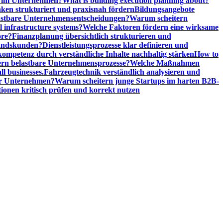
n im Unternehmen?
What is building execution planning about?
en strukturiert und praxisnah fördern
Bildungsangebote
lastbare Unternehmensentscheidungen?
Warum scheitern
l infrastructure systems?
Welche Faktoren fördern eine wirksame
ore?
Finanzplanung übersichtlich strukturieren und
tandskunden?
Dienstleistungsprozesse klar definieren und
ompetenz durch verständliche Inhalte nachhaltig stärken
How to
n belastbare Unternehmensprozesse?
Welche Maßnahmen
ll businesses.
Fahrzeugtechnik verständlich analysieren und
er Unternehmen?
Warum scheitern junge Startups im harten B2B-
ionen kritisch prüfen und korrekt nutzen