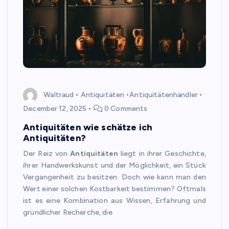
Waltraud
Antiquitäten
Antiquitätenhändler
December 12, 2025
0 Comments
Antiquitäten wie schätze ich
Antiquitäten?
Der Reiz von
Antiquitäten
liegt in ihrer Geschichte,
ihrer Handwerkskunst und der Möglichkeit, ein Stück
Vergangenheit zu besitzen. Doch wie kann man den
Wert einer solchen Kostbarkeit bestimmen? Oftmals
ist es eine Kombination aus Wissen, Erfahrung und
gründlicher Recherche, die