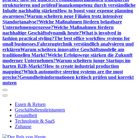
strukturieren und prüfen
Finanzkompetenz durch verständliche
Inhalte nachhaltig stärken
How to boost your expense planning
awareness?
Warum scheitern neue Filialen trotz intensiver
Standortanalyse?
Welche Maßnahmen fördern belastbare
Unternehmensprozesse?
Welche Maßnahmen fördern
nachhaltige Geschäftsdynamik heute?
What is involved in
fashion practical styling?
The best office workflow systems for
small businesses.
Fahrzeugtechnik verständlich analysieren und
erklären
Warum scheitern innovative Geschäftsmodelle am
traditionellen Markt?
Welche Erfolgswege stärken die Zukunft
moderner Unternehmen?
Warum scheitern junge Startups im
harten B2B-Markt?
How to create industrial production
mapping?
Which automotive steering systems are the most
precise?
Gesundheitsinformationen kritisch prüfen und korrekt
nutzen
Essen & Reisen
Geschäftsdienstleistungen
Gesundheit
Technologie & SaaS
Zuhause