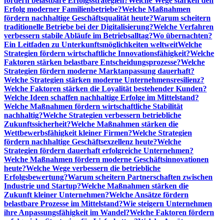
fördern belastbare Erfolgsstrategien?
Welche Wege stärken den
Erfolg moderner Familienbetriebe?
Welche Maßnahmen
fördern nachhaltige Geschäftsqualität heute?
Warum scheitern
traditionelle Betriebe bei der Digitalisierung?
Welche Verfahren
verbessern stabile Abläufe im Betriebsalltag?
Wo übernachten?
Ein Leitfaden zu Unterkunftsmöglichkeiten weltweit
Welche
Strategien fördern wirtschaftliche Innovationsfähigkeit?
Welche
Faktoren stärken belastbare Entscheidungsprozesse?
Welche
Strategien fördern moderne Marktanpassung dauerhaft?
Welche Strategien stärken moderne Unternehmensresilienz?
Welche Faktoren stärken die Loyalität bestehender Kunden?
Welche Ideen schaffen nachhaltige Erfolge im Mittelstand?
Welche Maßnahmen fördern wirtschaftliche Stabilität
nachhaltig?
Welche Strategien verbessern betriebliche
Zukunftssicherheit?
Welche Maßnahmen stärken die
Wettbewerbsfähigkeit kleiner Firmen?
Welche Strategien
fördern nachhaltige Geschäftsexzellenz heute?
Welche
Strategien fördern dauerhaft erfolgreiche Unternehmen?
Welche Maßnahmen fördern moderne Geschäftsinnovationen
heute?
Welche Wege verbessern die betriebliche
Erfolgsbewertung?
Warum scheitern Partnerschaften zwischen
Industrie und Startup?
Welche Maßnahmen stärken die
Zukunft kleiner Unternehmen?
Welche Ansätze fördern
belastbare Prozesse im Mittelstand?
Wie steigern Unternehmen
ihre Anpassungsfähigkeit im Wandel?
Welche Faktoren fördern