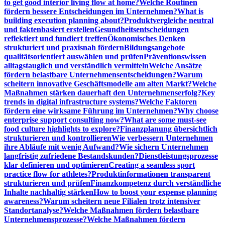
to get good interior living flow at home?
Welche Routinen
fördern bessere Entscheidungen im Unternehmen?
What is
building execution planning about?
Produktvergleiche neutral
und faktenbasiert erstellen
Gesundheitsentscheidungen
reflektiert und fundiert treffen
Ökonomisches Denken
strukturiert und praxisnah fördern
Bildungsangebote
qualitätsorientiert auswählen und prüfen
Präventionswissen
alltagstauglich und verständlich vermitteln
Welche Ansätze
fördern belastbare Unternehmensentscheidungen?
Warum
scheitern innovative Geschäftsmodelle am alten Markt?
Welche
Maßnahmen stärken dauerhaft den Unternehmenserfolg?
Key
trends in digital infrastructure systems?
Welche Faktoren
fördern eine wirksame Führung im Unternehmen?
Why choose
enterprise support consulting now?
What are some must-see
food culture highlights to explore?
Finanzplanung übersichtlich
strukturieren und kontrollieren
Wie verbessern Unternehmen
ihre Abläufe mit wenig Aufwand?
Wie sichern Unternehmen
langfristig zufriedene Bestandskunden?
Dienstleistungsprozesse
klar definieren und optimieren
Creating a seamless sport
practice flow for athletes?
Produktinformationen transparent
strukturieren und prüfen
Finanzkompetenz durch verständliche
Inhalte nachhaltig stärken
How to boost your expense planning
awareness?
Warum scheitern neue Filialen trotz intensiver
Standortanalyse?
Welche Maßnahmen fördern belastbare
Unternehmensprozesse?
Welche Maßnahmen fördern