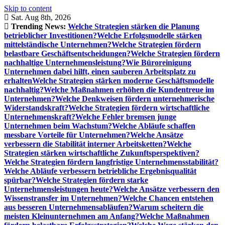
Skip to content
Sat. Aug 8th, 2026
Trending News:
Welche Strategien stärken die Planung
betrieblicher Investitionen?
Welche Erfolgsmodelle stärken
mittelständische Unternehmen?
Welche Strategien fördern
belastbare Geschäftsentscheidungen?
Welche Strategien fördern
nachhaltige Unternehmensleistung?
Wie Büroreinigung
Unternehmen dabei hilft, einen sauberen Arbeitsplatz zu
erhalten
Welche Strategien stärken moderne Geschäftsmodelle
nachhaltig?
Welche Maßnahmen erhöhen die Kundentreue im
Unternehmen?
Welche Denkweisen fördern unternehmerische
Widerstandskraft?
Welche Strategien fördern wirtschaftliche
Unternehmenskraft?
Welche Fehler bremsen junge
Unternehmen beim Wachstum?
Welche Abläufe schaffen
messbare Vorteile für Unternehmen?
Welche Ansätze
verbessern die Stabilität interner Arbeitsketten?
Welche
Strategien stärken wirtschaftliche Zukunftsperspektiven?
Welche Strategien fördern langfristige Unternehmensstabilität?
Welche Abläufe verbessern betriebliche Ergebnisqualität
spürbar?
Welche Strategien fördern starke
Unternehmensleistungen heute?
Welche Ansätze verbessern den
Wissenstransfer im Unternehmen?
Welche Chancen entstehen
aus besseren Unternehmensabläufen?
Warum scheitern die
meisten Kleinunternehmen am Anfang?
Welche Maßnahmen