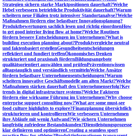
Strategien sichern starke Marktpositionen dauerhaft?
Welche
Hebel verbessern betriebliche Produktivität dauerhaft?
Warum
scheitern neue Filialen trotz intensiver Standortanalyse?
Welche
Maßnahmen fördern eine belastbare Innovationsplanung?
Produktbewertungen sachlich lesen und richtig einordnen
How
to get good interior living flow at home?
Welche Routinen
fördern bessere Entscheidungen im Unternehmen?
What is
building execution planning about?
Produktvergleiche neutral
und faktenbasiert erstellen
Gesundheitsentscheidungen
reflektiert und fundiert treffen
Ökonomisches Denken
strukturiert und praxisnah fördern
Bildungsangebote
qualitätsorientiert auswählen und prüfen
Präventionswissen
alltagstauglich und verständlich vermitteln
Welche Ansätze
fördern belastbare Unternehmensentscheidungen?
Warum
scheitern innovative Geschäftsmodelle am alten Markt?
Welche
Maßnahmen stärken dauerhaft den Unternehmenserfolg?
Key
trends in digital infrastructure systems?
Welche Faktoren
fördern eine wirksame Führung im Unternehmen?
Why choose
enterprise support consulting now?
What are some must-see
food culture highlights to explore?
Finanzplanung übersichtlich
strukturieren und kontrollieren
Wie verbessern Unternehmen
ihre Abläufe mit wenig Aufwand?
Wie sichern Unternehmen
langfristig zufriedene Bestandskunden?
Dienstleistungsprozesse
klar definieren und optimieren
Creating a seamless sport
practice flow for athletes?
Produktinformationen transparent