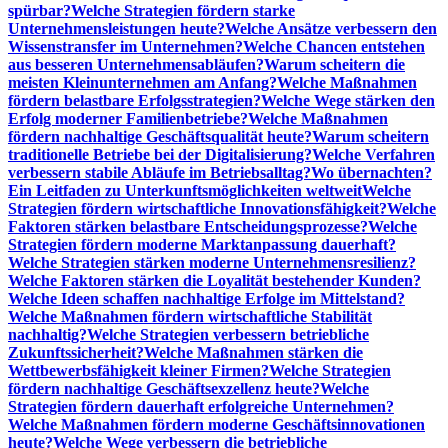
spürbar?
Welche Strategien fördern starke
Unternehmensleistungen heute?
Welche Ansätze verbessern den
Wissenstransfer im Unternehmen?
Welche Chancen entstehen
aus besseren Unternehmensabläufen?
Warum scheitern die
meisten Kleinunternehmen am Anfang?
Welche Maßnahmen
fördern belastbare Erfolgsstrategien?
Welche Wege stärken den
Erfolg moderner Familienbetriebe?
Welche Maßnahmen
fördern nachhaltige Geschäftsqualität heute?
Warum scheitern
traditionelle Betriebe bei der Digitalisierung?
Welche Verfahren
verbessern stabile Abläufe im Betriebsalltag?
Wo übernachten?
Ein Leitfaden zu Unterkunftsmöglichkeiten weltweit
Welche
Strategien fördern wirtschaftliche Innovationsfähigkeit?
Welche
Faktoren stärken belastbare Entscheidungsprozesse?
Welche
Strategien fördern moderne Marktanpassung dauerhaft?
Welche Strategien stärken moderne Unternehmensresilienz?
Welche Faktoren stärken die Loyalität bestehender Kunden?
Welche Ideen schaffen nachhaltige Erfolge im Mittelstand?
Welche Maßnahmen fördern wirtschaftliche Stabilität
nachhaltig?
Welche Strategien verbessern betriebliche
Zukunftssicherheit?
Welche Maßnahmen stärken die
Wettbewerbsfähigkeit kleiner Firmen?
Welche Strategien
fördern nachhaltige Geschäftsexzellenz heute?
Welche
Strategien fördern dauerhaft erfolgreiche Unternehmen?
Welche Maßnahmen fördern moderne Geschäftsinnovationen
heute?
Welche Wege verbessern die betriebliche