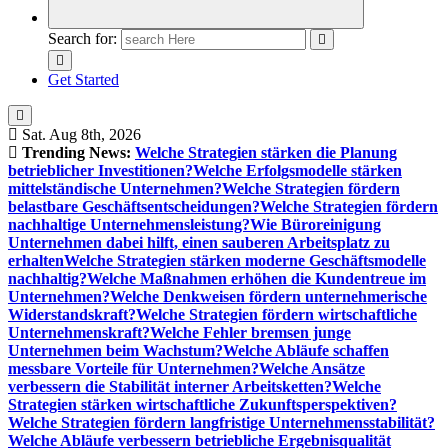
Search for:
Get Started
Sat. Aug 8th, 2026
Trending News:
Welche Strategien stärken die Planung
betrieblicher Investitionen?
Welche Erfolgsmodelle stärken
mittelständische Unternehmen?
Welche Strategien fördern
belastbare Geschäftsentscheidungen?
Welche Strategien fördern
nachhaltige Unternehmensleistung?
Wie Büroreinigung
Unternehmen dabei hilft, einen sauberen Arbeitsplatz zu
erhalten
Welche Strategien stärken moderne Geschäftsmodelle
nachhaltig?
Welche Maßnahmen erhöhen die Kundentreue im
Unternehmen?
Welche Denkweisen fördern unternehmerische
Widerstandskraft?
Welche Strategien fördern wirtschaftliche
Unternehmenskraft?
Welche Fehler bremsen junge
Unternehmen beim Wachstum?
Welche Abläufe schaffen
messbare Vorteile für Unternehmen?
Welche Ansätze
verbessern die Stabilität interner Arbeitsketten?
Welche
Strategien stärken wirtschaftliche Zukunftsperspektiven?
Welche Strategien fördern langfristige Unternehmensstabilität?
Welche Abläufe verbessern betriebliche Ergebnisqualität