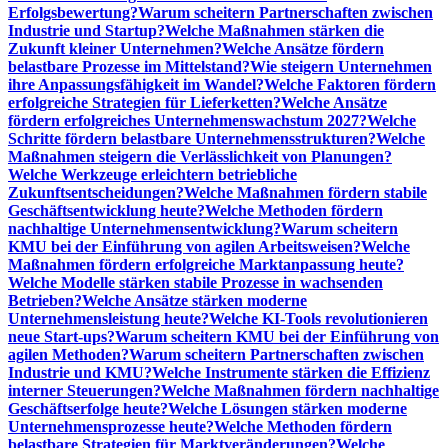
Erfolgsbewertung?
Warum scheitern Partnerschaften zwischen
Industrie und Startup?
Welche Maßnahmen stärken die
Zukunft kleiner Unternehmen?
Welche Ansätze fördern
belastbare Prozesse im Mittelstand?
Wie steigern Unternehmen
ihre Anpassungsfähigkeit im Wandel?
Welche Faktoren fördern
erfolgreiche Strategien für Lieferketten?
Welche Ansätze
fördern erfolgreiches Unternehmenswachstum 2027?
Welche
Schritte fördern belastbare Unternehmensstrukturen?
Welche
Maßnahmen steigern die Verlässlichkeit von Planungen?
Welche Werkzeuge erleichtern betriebliche
Zukunftsentscheidungen?
Welche Maßnahmen fördern stabile
Geschäftsentwicklung heute?
Welche Methoden fördern
nachhaltige Unternehmensentwicklung?
Warum scheitern
KMU bei der Einführung von agilen Arbeitsweisen?
Welche
Maßnahmen fördern erfolgreiche Marktanpassung heute?
Welche Modelle stärken stabile Prozesse in wachsenden
Betrieben?
Welche Ansätze stärken moderne
Unternehmensleistung heute?
Welche KI-Tools revolutionieren
neue Start-ups?
Warum scheitern KMU bei der Einführung von
agilen Methoden?
Warum scheitern Partnerschaften zwischen
Industrie und KMU?
Welche Instrumente stärken die Effizienz
interner Steuerungen?
Welche Maßnahmen fördern nachhaltige
Geschäftserfolge heute?
Welche Lösungen stärken moderne
Unternehmensprozesse heute?
Welche Methoden fördern
belastbare Strategien für Marktveränderungen?
Welche