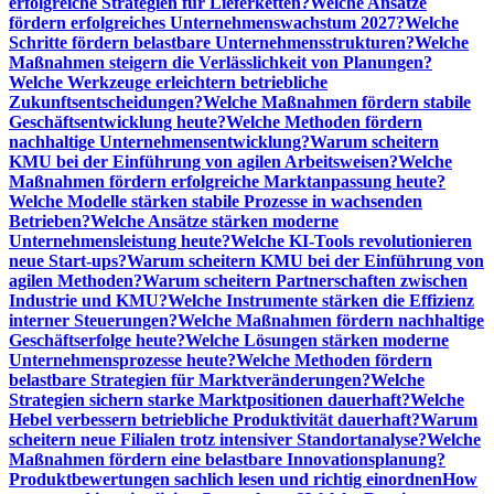
erfolgreiche Strategien für Lieferketten?
Welche Ansätze
fördern erfolgreiches Unternehmenswachstum 2027?
Welche
Schritte fördern belastbare Unternehmensstrukturen?
Welche
Maßnahmen steigern die Verlässlichkeit von Planungen?
Welche Werkzeuge erleichtern betriebliche
Zukunftsentscheidungen?
Welche Maßnahmen fördern stabile
Geschäftsentwicklung heute?
Welche Methoden fördern
nachhaltige Unternehmensentwicklung?
Warum scheitern
KMU bei der Einführung von agilen Arbeitsweisen?
Welche
Maßnahmen fördern erfolgreiche Marktanpassung heute?
Welche Modelle stärken stabile Prozesse in wachsenden
Betrieben?
Welche Ansätze stärken moderne
Unternehmensleistung heute?
Welche KI-Tools revolutionieren
neue Start-ups?
Warum scheitern KMU bei der Einführung von
agilen Methoden?
Warum scheitern Partnerschaften zwischen
Industrie und KMU?
Welche Instrumente stärken die Effizienz
interner Steuerungen?
Welche Maßnahmen fördern nachhaltige
Geschäftserfolge heute?
Welche Lösungen stärken moderne
Unternehmensprozesse heute?
Welche Methoden fördern
belastbare Strategien für Marktveränderungen?
Welche
Strategien sichern starke Marktpositionen dauerhaft?
Welche
Hebel verbessern betriebliche Produktivität dauerhaft?
Warum
scheitern neue Filialen trotz intensiver Standortanalyse?
Welche
Maßnahmen fördern eine belastbare Innovationsplanung?
Produktbewertungen sachlich lesen und richtig einordnen
How