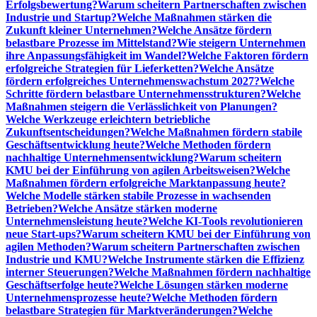
Erfolgsbewertung?
Warum scheitern Partnerschaften zwischen
Industrie und Startup?
Welche Maßnahmen stärken die
Zukunft kleiner Unternehmen?
Welche Ansätze fördern
belastbare Prozesse im Mittelstand?
Wie steigern Unternehmen
ihre Anpassungsfähigkeit im Wandel?
Welche Faktoren fördern
erfolgreiche Strategien für Lieferketten?
Welche Ansätze
fördern erfolgreiches Unternehmenswachstum 2027?
Welche
Schritte fördern belastbare Unternehmensstrukturen?
Welche
Maßnahmen steigern die Verlässlichkeit von Planungen?
Welche Werkzeuge erleichtern betriebliche
Zukunftsentscheidungen?
Welche Maßnahmen fördern stabile
Geschäftsentwicklung heute?
Welche Methoden fördern
nachhaltige Unternehmensentwicklung?
Warum scheitern
KMU bei der Einführung von agilen Arbeitsweisen?
Welche
Maßnahmen fördern erfolgreiche Marktanpassung heute?
Welche Modelle stärken stabile Prozesse in wachsenden
Betrieben?
Welche Ansätze stärken moderne
Unternehmensleistung heute?
Welche KI-Tools revolutionieren
neue Start-ups?
Warum scheitern KMU bei der Einführung von
agilen Methoden?
Warum scheitern Partnerschaften zwischen
Industrie und KMU?
Welche Instrumente stärken die Effizienz
interner Steuerungen?
Welche Maßnahmen fördern nachhaltige
Geschäftserfolge heute?
Welche Lösungen stärken moderne
Unternehmensprozesse heute?
Welche Methoden fördern
belastbare Strategien für Marktveränderungen?
Welche