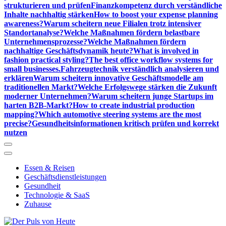
strukturieren und prüfen
Finanzkompetenz durch verständliche
Inhalte nachhaltig stärken
How to boost your expense planning
awareness?
Warum scheitern neue Filialen trotz intensiver
Standortanalyse?
Welche Maßnahmen fördern belastbare
Unternehmensprozesse?
Welche Maßnahmen fördern
nachhaltige Geschäftsdynamik heute?
What is involved in
fashion practical styling?
The best office workflow systems for
small businesses.
Fahrzeugtechnik verständlich analysieren und
erklären
Warum scheitern innovative Geschäftsmodelle am
traditionellen Markt?
Welche Erfolgswege stärken die Zukunft
moderner Unternehmen?
Warum scheitern junge Startups im
harten B2B-Markt?
How to create industrial production
mapping?
Which automotive steering systems are the most
precise?
Gesundheitsinformationen kritisch prüfen und korrekt
nutzen
Essen & Reisen
Geschäftsdienstleistungen
Gesundheit
Technologie & SaaS
Zuhause