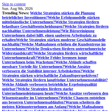
Skip to content
Sun. Aug 9th, 2026
Trending News:
Welche Strategien stärken die Planung
betrieblicher Investitionen?
Welche Erfolgsmodelle stärken
mittelständische Unternehmen?
Welche Strategien fördern
belastbare Geschäftsentscheidungen?
Welche Strategien fördern
nachhaltige Unternehmensleistung?
Wie Büroreinigung
Unternehmen dabei hilft, einen sauberen Arbeitsplatz zu
erhalten
Welche Strategien stärken moderne Geschäftsmodelle
nachhaltig?
Welche Maßnahmen erhöhen die Kundentreue im
Unternehmen?
Welche Denkweisen fördern unternehmerische
Widerstandskraft?
Welche Strategien fördern wirtschaftliche
Unternehmenskraft?
Welche Fehler bremsen junge
Unternehmen beim Wachstum?
Welche Abläufe schaffen
messbare Vorteile für Unternehmen?
Welche Ansätze
verbessern die Stabilität interner Arbeitsketten?
Welche
Strategien stärken wirtschaftliche Zukunftsperspektiven?
Welche Strategien fördern langfristige Unternehmensstabilität?
Welche Abläufe verbessern betriebliche Ergebnisqualität
spürbar?
Welche Strategien fördern starke
Unternehmensleistungen heute?
Welche Ansätze verbessern den
Wissenstransfer im Unternehmen?
Welche Chancen entstehen
aus besseren Unternehmensabläufen?
Warum scheitern die
meisten Kleinunternehmen am Anfang?
Welche Maßnahmen