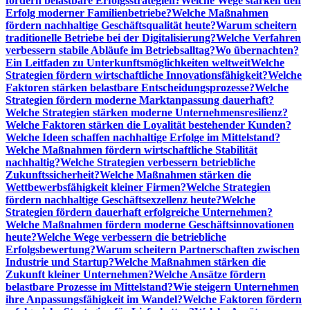
fördern belastbare Erfolgsstrategien?
Welche Wege stärken den
Erfolg moderner Familienbetriebe?
Welche Maßnahmen
fördern nachhaltige Geschäftsqualität heute?
Warum scheitern
traditionelle Betriebe bei der Digitalisierung?
Welche Verfahren
verbessern stabile Abläufe im Betriebsalltag?
Wo übernachten?
Ein Leitfaden zu Unterkunftsmöglichkeiten weltweit
Welche
Strategien fördern wirtschaftliche Innovationsfähigkeit?
Welche
Faktoren stärken belastbare Entscheidungsprozesse?
Welche
Strategien fördern moderne Marktanpassung dauerhaft?
Welche Strategien stärken moderne Unternehmensresilienz?
Welche Faktoren stärken die Loyalität bestehender Kunden?
Welche Ideen schaffen nachhaltige Erfolge im Mittelstand?
Welche Maßnahmen fördern wirtschaftliche Stabilität
nachhaltig?
Welche Strategien verbessern betriebliche
Zukunftssicherheit?
Welche Maßnahmen stärken die
Wettbewerbsfähigkeit kleiner Firmen?
Welche Strategien
fördern nachhaltige Geschäftsexzellenz heute?
Welche
Strategien fördern dauerhaft erfolgreiche Unternehmen?
Welche Maßnahmen fördern moderne Geschäftsinnovationen
heute?
Welche Wege verbessern die betriebliche
Erfolgsbewertung?
Warum scheitern Partnerschaften zwischen
Industrie und Startup?
Welche Maßnahmen stärken die
Zukunft kleiner Unternehmen?
Welche Ansätze fördern
belastbare Prozesse im Mittelstand?
Wie steigern Unternehmen
ihre Anpassungsfähigkeit im Wandel?
Welche Faktoren fördern