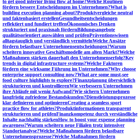
to get good interior living flow at home?
Welche Routinen
fördern bessere Entscheidungen im Unternehmen?
What is
building execution planning about?
Produktvergleiche neutral
und faktenbasiert erstellen
Gesundheitsentscheidungen
reflektiert und fundiert treffen
Ökonomisches Denken
strukturiert und praxisnah fördern
Bildungsangebote
qualitätsorientiert auswählen und prüfen
Präventionswissen
alltagstauglich und verständlich vermitteln
Welche Ansätze
fördern belastbare Unternehmensentscheidungen?
Warum
scheitern innovative Geschäftsmodelle am alten Markt?
Welche
Maßnahmen stärken dauerhaft den Unternehmenserfolg?
Key
trends in digital infrastructure systems?
Welche Faktoren
fördern eine wirksame Führung im Unternehmen?
Why choose
enterprise support consulting now?
What are some must-see
food culture highlights to explore?
Finanzplanung übersichtlich
strukturieren und kontrollieren
Wie verbessern Unternehmen
ihre Abläufe mit wenig Aufwand?
Wie sichern Unternehmen
langfristig zufriedene Bestandskunden?
Dienstleistungsprozesse
klar definieren und optimieren
Creating a seamless sport
practice flow for athletes?
Produktinformationen transparent
strukturieren und prüfen
Finanzkompetenz durch verständliche
Inhalte nachhaltig stärken
How to boost your expense planning
awareness?
Warum scheitern neue Filialen trotz intensiver
Standortanalyse?
Welche Maßnahmen fördern belastbare
Unternehmensprozesse?
Welche Maßnahmen fördern