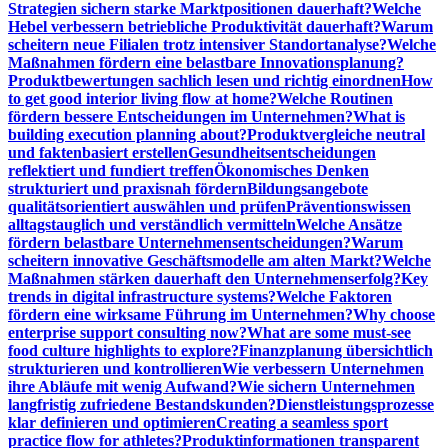
Strategien sichern starke Marktpositionen dauerhaft?
Welche
Hebel verbessern betriebliche Produktivität dauerhaft?
Warum
scheitern neue Filialen trotz intensiver Standortanalyse?
Welche
Maßnahmen fördern eine belastbare Innovationsplanung?
Produktbewertungen sachlich lesen und richtig einordnen
How
to get good interior living flow at home?
Welche Routinen
fördern bessere Entscheidungen im Unternehmen?
What is
building execution planning about?
Produktvergleiche neutral
und faktenbasiert erstellen
Gesundheitsentscheidungen
reflektiert und fundiert treffen
Ökonomisches Denken
strukturiert und praxisnah fördern
Bildungsangebote
qualitätsorientiert auswählen und prüfen
Präventionswissen
alltagstauglich und verständlich vermitteln
Welche Ansätze
fördern belastbare Unternehmensentscheidungen?
Warum
scheitern innovative Geschäftsmodelle am alten Markt?
Welche
Maßnahmen stärken dauerhaft den Unternehmenserfolg?
Key
trends in digital infrastructure systems?
Welche Faktoren
fördern eine wirksame Führung im Unternehmen?
Why choose
enterprise support consulting now?
What are some must-see
food culture highlights to explore?
Finanzplanung übersichtlich
strukturieren und kontrollieren
Wie verbessern Unternehmen
ihre Abläufe mit wenig Aufwand?
Wie sichern Unternehmen
langfristig zufriedene Bestandskunden?
Dienstleistungsprozesse
klar definieren und optimieren
Creating a seamless sport
practice flow for athletes?
Produktinformationen transparent