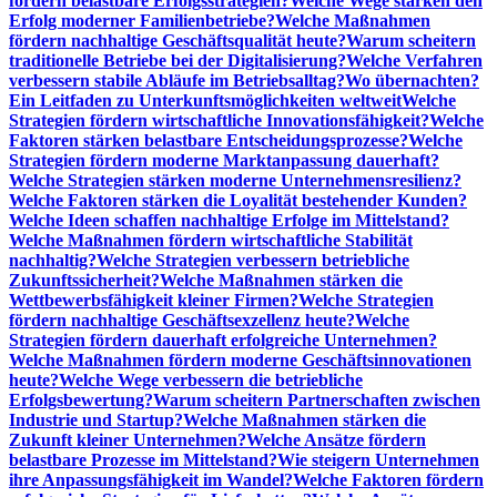
fördern belastbare Erfolgsstrategien?
Welche Wege stärken den
Erfolg moderner Familienbetriebe?
Welche Maßnahmen
fördern nachhaltige Geschäftsqualität heute?
Warum scheitern
traditionelle Betriebe bei der Digitalisierung?
Welche Verfahren
verbessern stabile Abläufe im Betriebsalltag?
Wo übernachten?
Ein Leitfaden zu Unterkunftsmöglichkeiten weltweit
Welche
Strategien fördern wirtschaftliche Innovationsfähigkeit?
Welche
Faktoren stärken belastbare Entscheidungsprozesse?
Welche
Strategien fördern moderne Marktanpassung dauerhaft?
Welche Strategien stärken moderne Unternehmensresilienz?
Welche Faktoren stärken die Loyalität bestehender Kunden?
Welche Ideen schaffen nachhaltige Erfolge im Mittelstand?
Welche Maßnahmen fördern wirtschaftliche Stabilität
nachhaltig?
Welche Strategien verbessern betriebliche
Zukunftssicherheit?
Welche Maßnahmen stärken die
Wettbewerbsfähigkeit kleiner Firmen?
Welche Strategien
fördern nachhaltige Geschäftsexzellenz heute?
Welche
Strategien fördern dauerhaft erfolgreiche Unternehmen?
Welche Maßnahmen fördern moderne Geschäftsinnovationen
heute?
Welche Wege verbessern die betriebliche
Erfolgsbewertung?
Warum scheitern Partnerschaften zwischen
Industrie und Startup?
Welche Maßnahmen stärken die
Zukunft kleiner Unternehmen?
Welche Ansätze fördern
belastbare Prozesse im Mittelstand?
Wie steigern Unternehmen
ihre Anpassungsfähigkeit im Wandel?
Welche Faktoren fördern