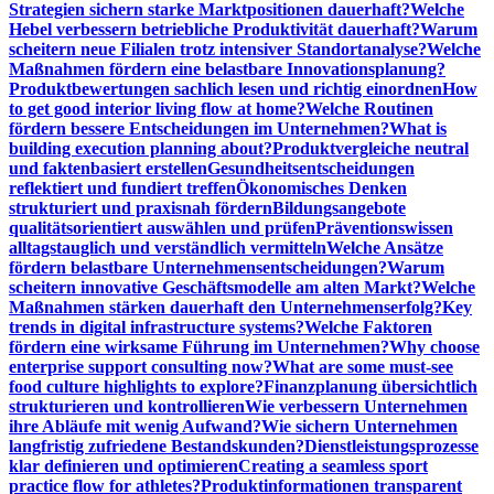
Strategien sichern starke Marktpositionen dauerhaft?
Welche
Hebel verbessern betriebliche Produktivität dauerhaft?
Warum
scheitern neue Filialen trotz intensiver Standortanalyse?
Welche
Maßnahmen fördern eine belastbare Innovationsplanung?
Produktbewertungen sachlich lesen und richtig einordnen
How
to get good interior living flow at home?
Welche Routinen
fördern bessere Entscheidungen im Unternehmen?
What is
building execution planning about?
Produktvergleiche neutral
und faktenbasiert erstellen
Gesundheitsentscheidungen
reflektiert und fundiert treffen
Ökonomisches Denken
strukturiert und praxisnah fördern
Bildungsangebote
qualitätsorientiert auswählen und prüfen
Präventionswissen
alltagstauglich und verständlich vermitteln
Welche Ansätze
fördern belastbare Unternehmensentscheidungen?
Warum
scheitern innovative Geschäftsmodelle am alten Markt?
Welche
Maßnahmen stärken dauerhaft den Unternehmenserfolg?
Key
trends in digital infrastructure systems?
Welche Faktoren
fördern eine wirksame Führung im Unternehmen?
Why choose
enterprise support consulting now?
What are some must-see
food culture highlights to explore?
Finanzplanung übersichtlich
strukturieren und kontrollieren
Wie verbessern Unternehmen
ihre Abläufe mit wenig Aufwand?
Wie sichern Unternehmen
langfristig zufriedene Bestandskunden?
Dienstleistungsprozesse
klar definieren und optimieren
Creating a seamless sport
practice flow for athletes?
Produktinformationen transparent