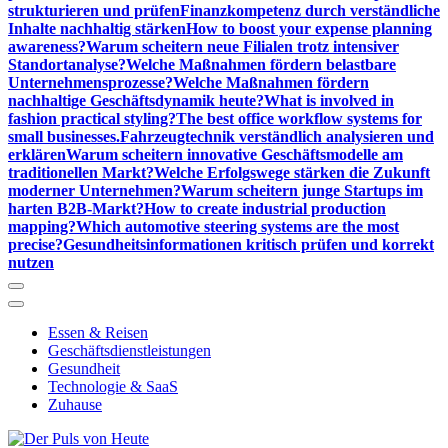
strukturieren und prüfen
Finanzkompetenz durch verständliche
Inhalte nachhaltig stärken
How to boost your expense planning
awareness?
Warum scheitern neue Filialen trotz intensiver
Standortanalyse?
Welche Maßnahmen fördern belastbare
Unternehmensprozesse?
Welche Maßnahmen fördern
nachhaltige Geschäftsdynamik heute?
What is involved in
fashion practical styling?
The best office workflow systems for
small businesses.
Fahrzeugtechnik verständlich analysieren und
erklären
Warum scheitern innovative Geschäftsmodelle am
traditionellen Markt?
Welche Erfolgswege stärken die Zukunft
moderner Unternehmen?
Warum scheitern junge Startups im
harten B2B-Markt?
How to create industrial production
mapping?
Which automotive steering systems are the most
precise?
Gesundheitsinformationen kritisch prüfen und korrekt
nutzen
Essen & Reisen
Geschäftsdienstleistungen
Gesundheit
Technologie & SaaS
Zuhause