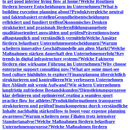
to get good interior living flow at home?
Welche Routinen
fördern bessere Entscheidungen im Unternehmen?
What is
building execution planning about?
Produktvergleiche neutral
und faktenbasiert erstellen
Gesundheitsentscheidungen
reflektiert und fundiert treffen
Ökonomisches Denken
strukturiert und praxisnah fördern
Bildungsangebote
qualitätsorientiert auswählen und prüfen
Präventionswissen
alltagstauglich und verständlich vermitteln
Welche Ansätze
fördern belastbare Unternehmensentscheidungen?
Warum
scheitern innovative Geschäftsmodelle am alten Markt?
Welche
Maßnahmen stärken dauerhaft den Unternehmenserfolg?
Key
trends in digital infrastructure systems?
Welche Faktoren
fördern eine wirksame Führung im Unternehmen?
Why choose
enterprise support consulting now?
What are some must-see
food culture highlights to explore?
Finanzplanung übersichtlich
strukturieren und kontrollieren
Wie verbessern Unternehmen
ihre Abläufe mit wenig Aufwand?
Wie sichern Unternehmen
langfristig zufriedene Bestandskunden?
Dienstleistungsprozesse
klar definieren und optimieren
Creating a seamless sport
practice flow for athletes?
Produktinformationen transparent
strukturieren und prüfen
Finanzkompetenz durch verständliche
Inhalte nachhaltig stärken
How to boost your expense planning
awareness?
Warum scheitern neue Filialen trotz intensiver
Standortanalyse?
Welche Maßnahmen fördern belastbare
Unternehmensprozesse?
Welche Maßnahmen fördern