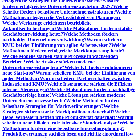
erfolgreiche Strategien für Lieferketten?
Welche Ansätze
fördern erfolgreiches Unternehmenswachstum 2027?
Welche
Schritte fördern belastbare Unternehmensstrukturen?
Welche
Maßnahmen steigern die Verlässlichkeit von Planungen?
Welche Werkzeuge erleichtern betriebliche
Zukunftsentscheidungen?
Welche Maßnahmen fördern stabile
Geschäftsentwicklung heute?
Welche Methoden fördern
nachhaltige Unternehmensentwicklung?
Warum scheitern
KMU bei der Einführung von agilen Arbeitsweisen?
Welche
Maßnahmen fördern erfolgreiche Marktanpassung heute?
Welche Modelle stärken stabile Prozesse in wachsenden
Betrieben?
Welche Ansätze stärken moderne
Unternehmensleistung heute?
Welche KI-Tools revolutionieren
neue Start-ups?
Warum scheitern KMU bei der Einführung von
agilen Methoden?
Warum scheitern Partnerschaften zwischen
Industrie und KMU?
Welche Instrumente stärken die Effizienz
interner Steuerungen?
Welche Maßnahmen fördern nachhaltige
Geschäftserfolge heute?
Welche Lösungen stärken moderne
Unternehmensprozesse heute?
Welche Methoden fördern
belastbare Strategien für Marktveränderungen?
Welche
Strategien sichern starke Marktpositionen dauerhaft?
Welche
Hebel verbessern betriebliche Produktivität dauerhaft?
Warum
scheitern neue Filialen trotz intensiver Standortanalyse?
Welche
Maßnahmen fördern eine belastbare Innovationsplanung?
Produktbewertungen sachlich lesen und richtig einordnen
How