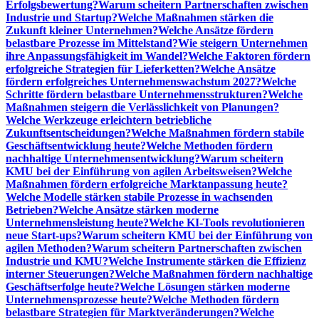
Erfolgsbewertung?
Warum scheitern Partnerschaften zwischen
Industrie und Startup?
Welche Maßnahmen stärken die
Zukunft kleiner Unternehmen?
Welche Ansätze fördern
belastbare Prozesse im Mittelstand?
Wie steigern Unternehmen
ihre Anpassungsfähigkeit im Wandel?
Welche Faktoren fördern
erfolgreiche Strategien für Lieferketten?
Welche Ansätze
fördern erfolgreiches Unternehmenswachstum 2027?
Welche
Schritte fördern belastbare Unternehmensstrukturen?
Welche
Maßnahmen steigern die Verlässlichkeit von Planungen?
Welche Werkzeuge erleichtern betriebliche
Zukunftsentscheidungen?
Welche Maßnahmen fördern stabile
Geschäftsentwicklung heute?
Welche Methoden fördern
nachhaltige Unternehmensentwicklung?
Warum scheitern
KMU bei der Einführung von agilen Arbeitsweisen?
Welche
Maßnahmen fördern erfolgreiche Marktanpassung heute?
Welche Modelle stärken stabile Prozesse in wachsenden
Betrieben?
Welche Ansätze stärken moderne
Unternehmensleistung heute?
Welche KI-Tools revolutionieren
neue Start-ups?
Warum scheitern KMU bei der Einführung von
agilen Methoden?
Warum scheitern Partnerschaften zwischen
Industrie und KMU?
Welche Instrumente stärken die Effizienz
interner Steuerungen?
Welche Maßnahmen fördern nachhaltige
Geschäftserfolge heute?
Welche Lösungen stärken moderne
Unternehmensprozesse heute?
Welche Methoden fördern
belastbare Strategien für Marktveränderungen?
Welche