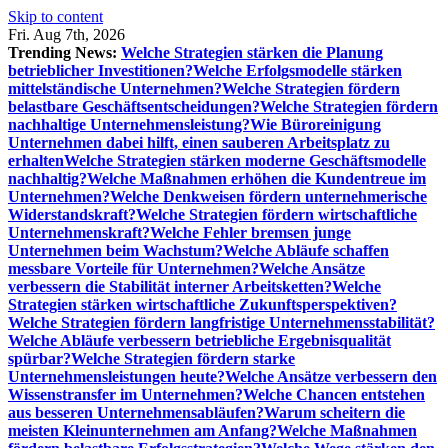
Skip to content
Fri. Aug 7th, 2026
Trending News:
Welche Strategien stärken die Planung
betrieblicher Investitionen?
Welche Erfolgsmodelle stärken
mittelständische Unternehmen?
Welche Strategien fördern
belastbare Geschäftsentscheidungen?
Welche Strategien fördern
nachhaltige Unternehmensleistung?
Wie Büroreinigung
Unternehmen dabei hilft, einen sauberen Arbeitsplatz zu
erhalten
Welche Strategien stärken moderne Geschäftsmodelle
nachhaltig?
Welche Maßnahmen erhöhen die Kundentreue im
Unternehmen?
Welche Denkweisen fördern unternehmerische
Widerstandskraft?
Welche Strategien fördern wirtschaftliche
Unternehmenskraft?
Welche Fehler bremsen junge
Unternehmen beim Wachstum?
Welche Abläufe schaffen
messbare Vorteile für Unternehmen?
Welche Ansätze
verbessern die Stabilität interner Arbeitsketten?
Welche
Strategien stärken wirtschaftliche Zukunftsperspektiven?
Welche Strategien fördern langfristige Unternehmensstabilität?
Welche Abläufe verbessern betriebliche Ergebnisqualität
spürbar?
Welche Strategien fördern starke
Unternehmensleistungen heute?
Welche Ansätze verbessern den
Wissenstransfer im Unternehmen?
Welche Chancen entstehen
aus besseren Unternehmensabläufen?
Warum scheitern die
meisten Kleinunternehmen am Anfang?
Welche Maßnahmen