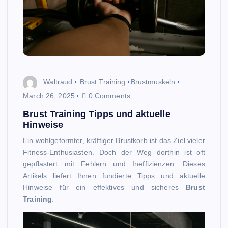
Waltraud
Brust Training
Brustmuskeln
March 26, 2025
0 Comments
Brust Training Tipps und aktuelle
Hinweise
Ein wohlgeformter, kräftiger Brustkorb ist das Ziel vieler
Fitness-Enthusiasten. Doch der Weg dorthin ist oft
gepflastert mit Fehlern und Ineffizienzen. Dieses
Artikels liefert Ihnen fundierte Tipps und aktuelle
Hinweise für ein effektives und sicheres
Brust
Training
.