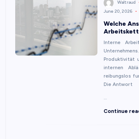
Waltraud
June 20, 2026
Welche Ansä
Arbeitsket
Interne Arbe
Unternehmens.
Produktivität
internen Abl
reibungslos fu
Die Antwort
…
Continue rea