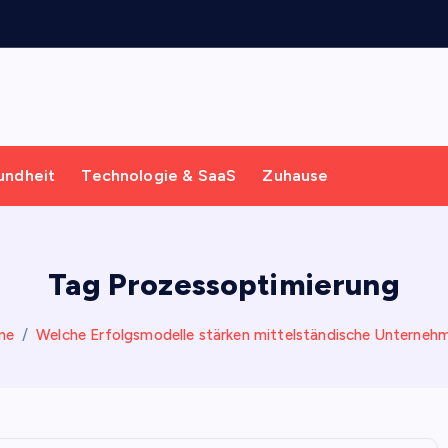
m
undheit
Technologie & SaaS
Zuhause
Tag Prozessoptimierung
me
Welche Erfolgsmodelle stärken mittelständische Unterneh