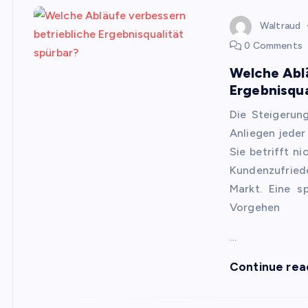
Waltraud
0 Comments
Welche Ablä
Ergebnisqua
Die Steigerung
Anliegen jeder 
Sie betrifft n
Kundenzufried
Markt. Eine s
Vorgehen
…
Continue rea