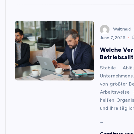
Waltraud
June 7, 2026
Welche Verf
Betriebsall
Stabile Abl
Unternehmens. 
von größter Be
Arbeitsweise 
helfen Organis
und ihre tägli
…
Continue rea