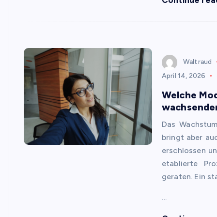
Waltraud
April 14, 2026
Welche Mode
wachsenden
Das Wachstum 
bringt aber a
erschlossen u
etablierte P
geraten. Ein st
…