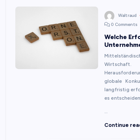
Waltraud
0 Comments
Welche Erfo
Unternehm
Mittelständis
Wirtschaft
Herausforder
globale Konk
langfristig erf
es entscheiden
…
Continue rea