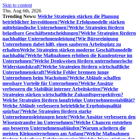
Skip to content
Thu. Aug 6th, 2026
Trending News:
Welche Strategien stärken die Planung
betrieblicher Investitionen?
Welche Erfolgsmodelle stärken
mittelständische Unternehmen?
Welche Strategien fördern
belastbare Geschäftsentscheidungen?
Welche Strategien fördern
nachhaltige Unternehmensleistung?
Wie Büroreinigung
Unternehmen dabei hilft, einen sauberen Arbeitsplatz zu
erhalten
Welche Strategien stärken moderne Geschäftsmodelle
nachhaltig?
Welche Maßnahmen erhöhen die Kundentreue im
Unternehmen?
Welche Denkweisen fördern unternehmerische
Widerstandskraft?
Welche Strategien fördern wirtschaftliche
Unternehmenskraft?
Welche Fehler bremsen junge
Unternehmen beim Wachstum?
Welche Abläufe schaffen
messbare Vorteile für Unternehmen?
Welche Ansätze
verbessern die Stabilität interner Arbeitsketten?
Welche
Strategien stärken wirtschaftliche Zukunftsperspektiven?
Welche Strategien fördern langfristige Unternehmensstabilität?
Welche Abläufe verbessern betriebliche Ergebnisqualität
spürbar?
Welche Strategien fördern starke
Unternehmensleistungen heute?
Welche Ansätze verbessern den
Wissenstransfer im Unternehmen?
Welche Chancen entstehen
aus besseren Unternehmensabläufen?
Warum scheitern die
meisten Kleinunternehmen am Anfang?
Welche Maßnahmen