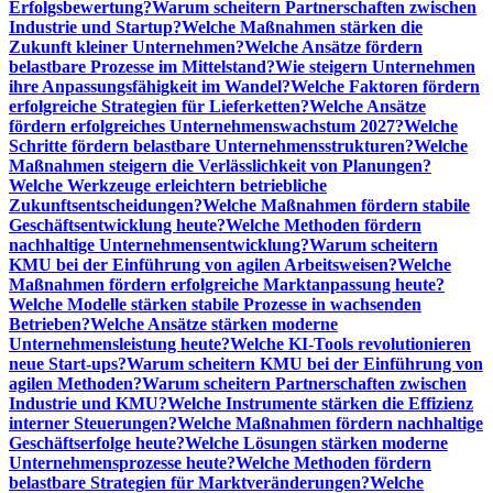
Erfolgsbewertung?
Warum scheitern Partnerschaften zwischen
Industrie und Startup?
Welche Maßnahmen stärken die
Zukunft kleiner Unternehmen?
Welche Ansätze fördern
belastbare Prozesse im Mittelstand?
Wie steigern Unternehmen
ihre Anpassungsfähigkeit im Wandel?
Welche Faktoren fördern
erfolgreiche Strategien für Lieferketten?
Welche Ansätze
fördern erfolgreiches Unternehmenswachstum 2027?
Welche
Schritte fördern belastbare Unternehmensstrukturen?
Welche
Maßnahmen steigern die Verlässlichkeit von Planungen?
Welche Werkzeuge erleichtern betriebliche
Zukunftsentscheidungen?
Welche Maßnahmen fördern stabile
Geschäftsentwicklung heute?
Welche Methoden fördern
nachhaltige Unternehmensentwicklung?
Warum scheitern
KMU bei der Einführung von agilen Arbeitsweisen?
Welche
Maßnahmen fördern erfolgreiche Marktanpassung heute?
Welche Modelle stärken stabile Prozesse in wachsenden
Betrieben?
Welche Ansätze stärken moderne
Unternehmensleistung heute?
Welche KI-Tools revolutionieren
neue Start-ups?
Warum scheitern KMU bei der Einführung von
agilen Methoden?
Warum scheitern Partnerschaften zwischen
Industrie und KMU?
Welche Instrumente stärken die Effizienz
interner Steuerungen?
Welche Maßnahmen fördern nachhaltige
Geschäftserfolge heute?
Welche Lösungen stärken moderne
Unternehmensprozesse heute?
Welche Methoden fördern
belastbare Strategien für Marktveränderungen?
Welche