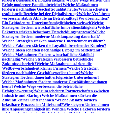
fördern belastbare Erfolgsstrategien?
Welche Wege stärken den
Erfolg moderner Familienbetriebe?
Welche Maßnahmen
fördern nachhaltige Geschäftsqualität heute?
Warum scheitern
traditionelle Betriebe bei der Digitalisierung?
Welche Verfahren
verbessern stabile Abläufe im Betriebsalltag?
Wo übernachten?
Ein Leitfaden zu Unterkunftsmöglichkeiten weltweit
Welche
Strategien fördern wirtschaftliche Innovationsfähigkeit?
Welche
Faktoren stärken belastbare Entscheidungsprozesse?
Welche
Strategien fördern moderne Marktanpassung dauerhaft?
Welche Strategien stärken moderne Unternehmensresilienz?
Welche Faktoren stärken die Loyalität bestehender Kunden?
Welche Ideen schaffen nachhaltige Erfolge im Mittelstand?
Welche Maßnahmen fördern wirtschaftliche Stabilität
nachhaltig?
Welche Strategien verbessern betriebliche
Zukunftssicherheit?
Welche Maßnahmen stärken die
Wettbewerbsfähigkeit kleiner Firmen?
Welche Strategien
fördern nachhaltige Geschäftsexzellenz heute?
Welche
Strategien fördern dauerhaft erfolgreiche Unternehmen?
Welche Maßnahmen fördern moderne Geschäftsinnovationen
heute?
Welche Wege verbessern die betriebliche
Erfolgsbewertung?
Warum scheitern Partnerschaften zwischen
Industrie und Startup?
Welche Maßnahmen stärken die
Zukunft kleiner Unternehmen?
Welche Ansätze fördern
belastbare Prozesse im Mittelstand?
Wie steigern Unternehmen
ihre Anpassungsfähigkeit im Wandel?
Welche Faktoren fördern