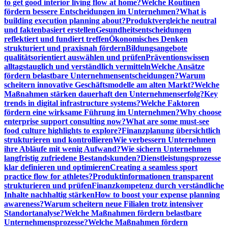
to get good interior living flow at home?
Welche Routinen
fördern bessere Entscheidungen im Unternehmen?
What is
building execution planning about?
Produktvergleiche neutral
und faktenbasiert erstellen
Gesundheitsentscheidungen
reflektiert und fundiert treffen
Ökonomisches Denken
strukturiert und praxisnah fördern
Bildungsangebote
qualitätsorientiert auswählen und prüfen
Präventionswissen
alltagstauglich und verständlich vermitteln
Welche Ansätze
fördern belastbare Unternehmensentscheidungen?
Warum
scheitern innovative Geschäftsmodelle am alten Markt?
Welche
Maßnahmen stärken dauerhaft den Unternehmenserfolg?
Key
trends in digital infrastructure systems?
Welche Faktoren
fördern eine wirksame Führung im Unternehmen?
Why choose
enterprise support consulting now?
What are some must-see
food culture highlights to explore?
Finanzplanung übersichtlich
strukturieren und kontrollieren
Wie verbessern Unternehmen
ihre Abläufe mit wenig Aufwand?
Wie sichern Unternehmen
langfristig zufriedene Bestandskunden?
Dienstleistungsprozesse
klar definieren und optimieren
Creating a seamless sport
practice flow for athletes?
Produktinformationen transparent
strukturieren und prüfen
Finanzkompetenz durch verständliche
Inhalte nachhaltig stärken
How to boost your expense planning
awareness?
Warum scheitern neue Filialen trotz intensiver
Standortanalyse?
Welche Maßnahmen fördern belastbare
Unternehmensprozesse?
Welche Maßnahmen fördern