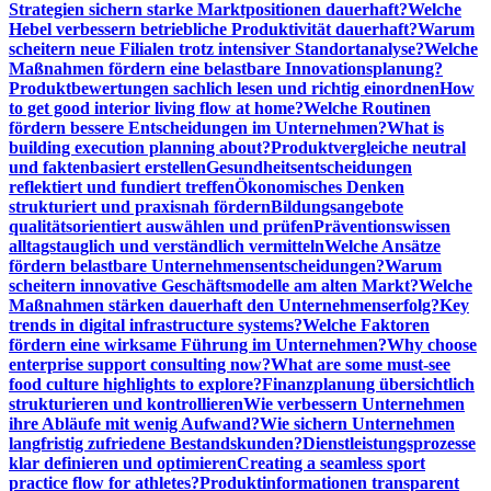
Strategien sichern starke Marktpositionen dauerhaft?
Welche
Hebel verbessern betriebliche Produktivität dauerhaft?
Warum
scheitern neue Filialen trotz intensiver Standortanalyse?
Welche
Maßnahmen fördern eine belastbare Innovationsplanung?
Produktbewertungen sachlich lesen und richtig einordnen
How
to get good interior living flow at home?
Welche Routinen
fördern bessere Entscheidungen im Unternehmen?
What is
building execution planning about?
Produktvergleiche neutral
und faktenbasiert erstellen
Gesundheitsentscheidungen
reflektiert und fundiert treffen
Ökonomisches Denken
strukturiert und praxisnah fördern
Bildungsangebote
qualitätsorientiert auswählen und prüfen
Präventionswissen
alltagstauglich und verständlich vermitteln
Welche Ansätze
fördern belastbare Unternehmensentscheidungen?
Warum
scheitern innovative Geschäftsmodelle am alten Markt?
Welche
Maßnahmen stärken dauerhaft den Unternehmenserfolg?
Key
trends in digital infrastructure systems?
Welche Faktoren
fördern eine wirksame Führung im Unternehmen?
Why choose
enterprise support consulting now?
What are some must-see
food culture highlights to explore?
Finanzplanung übersichtlich
strukturieren und kontrollieren
Wie verbessern Unternehmen
ihre Abläufe mit wenig Aufwand?
Wie sichern Unternehmen
langfristig zufriedene Bestandskunden?
Dienstleistungsprozesse
klar definieren und optimieren
Creating a seamless sport
practice flow for athletes?
Produktinformationen transparent