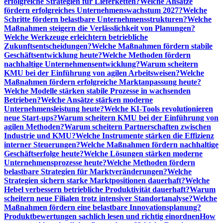
erfolgreiche Strategien für Lieferketten?
Welche Ansätze
fördern erfolgreiches Unternehmenswachstum 2027?
Welche
Schritte fördern belastbare Unternehmensstrukturen?
Welche
Maßnahmen steigern die Verlässlichkeit von Planungen?
Welche Werkzeuge erleichtern betriebliche
Zukunftsentscheidungen?
Welche Maßnahmen fördern stabile
Geschäftsentwicklung heute?
Welche Methoden fördern
nachhaltige Unternehmensentwicklung?
Warum scheitern
KMU bei der Einführung von agilen Arbeitsweisen?
Welche
Maßnahmen fördern erfolgreiche Marktanpassung heute?
Welche Modelle stärken stabile Prozesse in wachsenden
Betrieben?
Welche Ansätze stärken moderne
Unternehmensleistung heute?
Welche KI-Tools revolutionieren
neue Start-ups?
Warum scheitern KMU bei der Einführung von
agilen Methoden?
Warum scheitern Partnerschaften zwischen
Industrie und KMU?
Welche Instrumente stärken die Effizienz
interner Steuerungen?
Welche Maßnahmen fördern nachhaltige
Geschäftserfolge heute?
Welche Lösungen stärken moderne
Unternehmensprozesse heute?
Welche Methoden fördern
belastbare Strategien für Marktveränderungen?
Welche
Strategien sichern starke Marktpositionen dauerhaft?
Welche
Hebel verbessern betriebliche Produktivität dauerhaft?
Warum
scheitern neue Filialen trotz intensiver Standortanalyse?
Welche
Maßnahmen fördern eine belastbare Innovationsplanung?
Produktbewertungen sachlich lesen und richtig einordnen
How