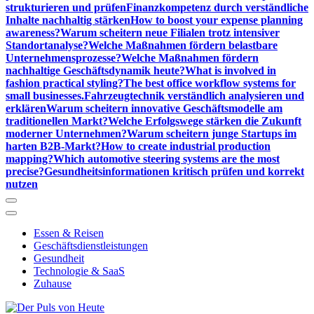
strukturieren und prüfen
Finanzkompetenz durch verständliche
Inhalte nachhaltig stärken
How to boost your expense planning
awareness?
Warum scheitern neue Filialen trotz intensiver
Standortanalyse?
Welche Maßnahmen fördern belastbare
Unternehmensprozesse?
Welche Maßnahmen fördern
nachhaltige Geschäftsdynamik heute?
What is involved in
fashion practical styling?
The best office workflow systems for
small businesses.
Fahrzeugtechnik verständlich analysieren und
erklären
Warum scheitern innovative Geschäftsmodelle am
traditionellen Markt?
Welche Erfolgswege stärken die Zukunft
moderner Unternehmen?
Warum scheitern junge Startups im
harten B2B-Markt?
How to create industrial production
mapping?
Which automotive steering systems are the most
precise?
Gesundheitsinformationen kritisch prüfen und korrekt
nutzen
Essen & Reisen
Geschäftsdienstleistungen
Gesundheit
Technologie & SaaS
Zuhause