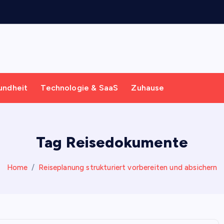
undheit
Technologie & SaaS
Zuhause
Tag Reisedokumente
Home
Reiseplanung strukturiert vorbereiten und absichern