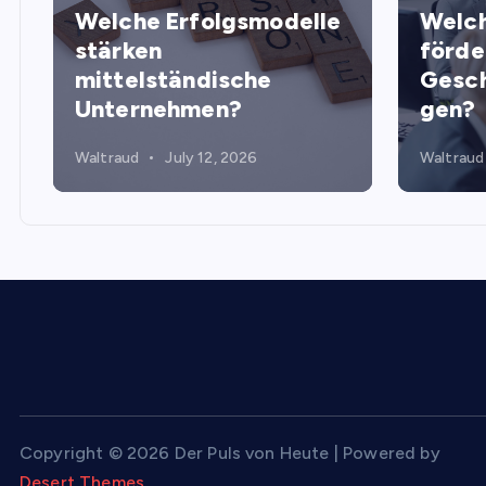
Welche Erfolgsmodelle
Welch
stärken
förde
mittelständische
Gesch
Unternehmen?
gen?
Waltraud
July 12, 2026
Waltraud
Copyright © 2026 Der Puls von Heute | Powered by
Desert Themes