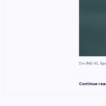
Die
ING VL Sp
…
Continue rea