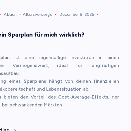
Aktien
Altersvorsorge
December 9, 2025
ein Sparplan für mich wirklich?
plan
ist eine regelmäßige Investition in einen
ten Vermögenswert, ideal für langfristigen
saufbau.
ung eines
Sparplans
hängt von deinen finanziellen
isikobereitschaft und Lebenssituation ab.
e
bieten den Vorteil des Cost-Average-Effekts, der
o bei schwankenden Märkten
ding