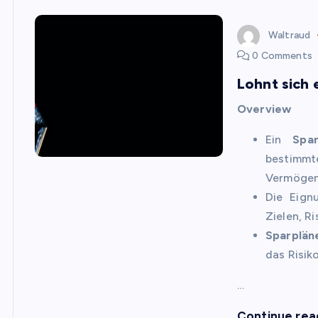
Waltraud
0 Comments
Lohnt sich 
Overview
Ein
Spar
bestimm
Vermögen
Die Eign
Zielen, R
Sparplän
das Risik
…
Continue rea