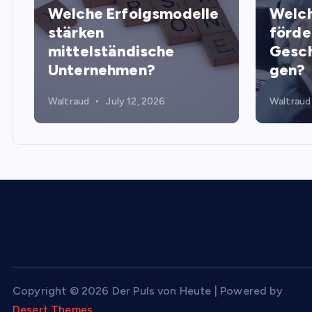
Welche Erfolgsmodelle
Welch
stärken
förde
mittelständische
Gesch
Unternehmen?
gen?
Waltraud
July 12, 2026
Waltraud
Copyright © 2026 Der Puls von Heute | Powered by
Desert Themes