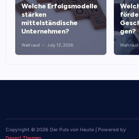
Welche Erfolgsmodelle
Welch
stärken
förde
mittelständische
Gesch
Unternehmen?
gen?
Waltraud
July 12, 2026
Waltraud
Copyright © 2026 Der Puls von Heute | Powered by
Desert Themes