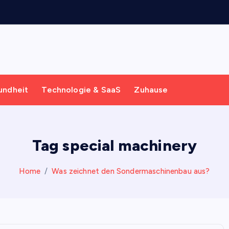
undheit
Technologie & SaaS
Zuhause
Tag special machinery
Home
Was zeichnet den Sondermaschinenbau aus?