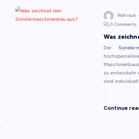
Waltraud
0 Comments
Was zeichn
Der
Sonderm
hochspezial
Maschinenbaus
zu entwickeln 
sind individue
…
Continue rea