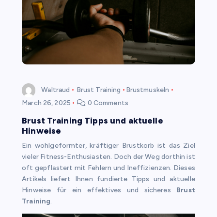
Waltraud
Brust Training
Brustmuskeln
March 26, 2025
0 Comments
Brust Training Tipps und aktuelle
Hinweise
Ein wohlgeformter, kräftiger Brustkorb ist das Ziel
vieler Fitness-Enthusiasten. Doch der Weg dorthin ist
oft gepflastert mit Fehlern und Ineffizienzen. Dieses
Artikels liefert Ihnen fundierte Tipps und aktuelle
Hinweise für ein effektives und sicheres
Brust
Training
.