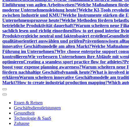
Einführung von agilen Arbeitsweisen?
Welche Maßnahmen förder
moderne Unternehmensleistung heute?
Welche KI-Tools revoluti
zwischen Industrie und KMU?
Welche Instrumente stärken die E
Unternehmensprozesse heute?
Welche Methoden fördern belastb
betriebliche Produktivität dauerhaft?
Warum scheitern neue Filial
sachlich lesen und richtig einordnen
How to get good interior livi
Produktvergleiche neutral und faktenbasiert erstellen
Gesundheits
qualitätsorientiert auswählen und prüfen
Präventionswissen allta
innovative Geschäftsmodelle am alten Markt?
Welche Maßnahmen 
Führung im Unternehmen?
Why choose enterprise support cons
kontrollieren
Wie verbessern Unternehmen ihre Abläufe mit we
optimieren
Creating a seamless sport practice flow for athletes?
Pr
boost your expense planning awareness?
Warum scheitern neue Fi
fördern nachhaltige Geschäftsdynamik heute?
What is involved in
erklären
Warum scheitern innovative Geschäftsmodelle am tradit
Markt?
How to create industrial production mapping?
Which auto
Essen & Reisen
Geschäftsdienstleistungen
Gesundheit
Technologie & SaaS
Zuhause