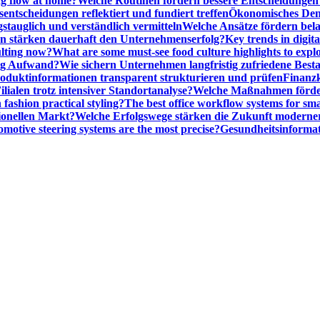
ng flow at home?
Welche Routinen fördern bessere Entscheidunge
entscheidungen reflektiert und fundiert treffen
Ökonomisches Denk
gstauglich und verständlich vermitteln
Welche Ansätze fördern be
stärken dauerhaft den Unternehmenserfolg?
Key trends in digita
ulting now?
What are some must-see food culture highlights to expl
nig Aufwand?
Wie sichern Unternehmen langfristig zufriedene Bes
oduktinformationen transparent strukturieren und prüfen
Finanzk
lialen trotz intensiver Standortanalyse?
Welche Maßnahmen förder
 fashion practical styling?
The best office workflow systems for sma
ionellen Markt?
Welche Erfolgswege stärken die Zukunft modern
motive steering systems are the most precise?
Gesundheitsinformat