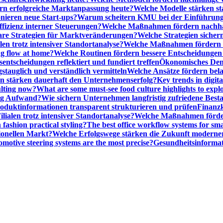
n erfolgreiche Marktanpassung heute?
Welche Modelle stärken st
onieren neue Start-ups?
Warum scheitern KMU bei der Einführung
ffizienz interner Steuerungen?
Welche Maßnahmen fördern nachhalt
are Strategien für Marktveränderungen?
Welche Strategien sicher
en trotz intensiver Standortanalyse?
Welche Maßnahmen fördern e
ng flow at home?
Welche Routinen fördern bessere Entscheidunge
entscheidungen reflektiert und fundiert treffen
Ökonomisches Denk
gstauglich und verständlich vermitteln
Welche Ansätze fördern be
stärken dauerhaft den Unternehmenserfolg?
Key trends in digita
ulting now?
What are some must-see food culture highlights to expl
nig Aufwand?
Wie sichern Unternehmen langfristig zufriedene Bes
oduktinformationen transparent strukturieren und prüfen
Finanzk
lialen trotz intensiver Standortanalyse?
Welche Maßnahmen förder
 fashion practical styling?
The best office workflow systems for sma
ionellen Markt?
Welche Erfolgswege stärken die Zukunft modern
motive steering systems are the most precise?
Gesundheitsinformat