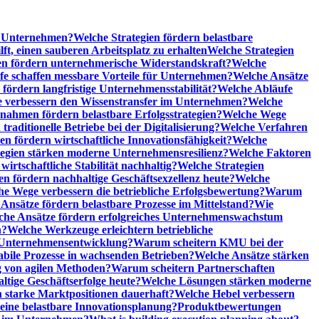
he Unternehmen?
Welche Strategien fördern belastbare
t, einen sauberen Arbeitsplatz zu erhalten
Welche Strategien
n fördern unternehmerische Widerstandskraft?
Welche
fe schaffen messbare Vorteile für Unternehmen?
Welche Ansätze
 fördern langfristige Unternehmensstabilität?
Welche Abläufe
e verbessern den Wissenstransfer im Unternehmen?
Welche
ahmen fördern belastbare Erfolgsstrategien?
Welche Wege
raditionelle Betriebe bei der Digitalisierung?
Welche Verfahren
en fördern wirtschaftliche Innovationsfähigkeit?
Welche
tegien stärken moderne Unternehmensresilienz?
Welche Faktoren
rtschaftliche Stabilität nachhaltig?
Welche Strategien
en fördern nachhaltige Geschäftsexzellenz heute?
Welche
e Wege verbessern die betriebliche Erfolgsbewertung?
Warum
Ansätze fördern belastbare Prozesse im Mittelstand?
Wie
che Ansätze fördern erfolgreiches Unternehmenswachstum
n?
Welche Werkzeuge erleichtern betriebliche
 Unternehmensentwicklung?
Warum scheitern KMU bei der
abile Prozesse in wachsenden Betrieben?
Welche Ansätze stärken
 von agilen Methoden?
Warum scheitern Partnerschaften
ige Geschäftserfolge heute?
Welche Lösungen stärken moderne
n starke Marktpositionen dauerhaft?
Welche Hebel verbessern
ine belastbare Innovationsplanung?
Produktbewertungen