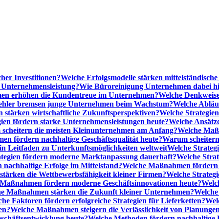
cher Investitionen?
Welche Erfolgsmodelle stärken mittelständisc
e Unternehmensleistung?
Wie Büroreinigung Unternehmen dabei hilf
n erhöhen die Kundentreue im Unternehmen?
Welche Denkweise
ehler bremsen junge Unternehmen beim Wachstum?
Welche Abläu
n stärken wirtschaftliche Zukunftsperspektiven?
Welche Strategien
gien fördern starke Unternehmensleistungen heute?
Welche Ansätz
scheitern die meisten Kleinunternehmen am Anfang?
Welche Maßn
n fördern nachhaltige Geschäftsqualität heute?
Warum scheitern t
n Leitfaden zu Unterkunftsmöglichkeiten weltweit
Welche Strategi
ategien fördern moderne Marktanpassung dauerhaft?
Welche Stra
 nachhaltige Erfolge im Mittelstand?
Welche Maßnahmen fördern wi
ärken die Wettbewerbsfähigkeit kleiner Firmen?
Welche Strategi
Maßnahmen fördern moderne Geschäftsinnovationen heute?
Welch
e Maßnahmen stärken die Zukunft kleiner Unternehmen?
Welche 
he Faktoren fördern erfolgreiche Strategien für Lieferketten?
Wel
en?
Welche Maßnahmen steigern die Verlässlichkeit von Planunge
schäftsentwicklung heute?
Welche Methoden fördern nachhaltige