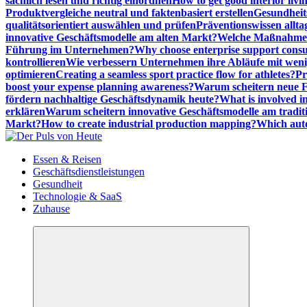
sachlich lesen und richtig einordnen
How to get good interior livi
Produktvergleiche neutral und faktenbasiert erstellen
Gesundheits
qualitätsorientiert auswählen und prüfen
Präventionswissen allta
innovative Geschäftsmodelle am alten Markt?
Welche Maßnahmen 
Führung im Unternehmen?
Why choose enterprise support cons
kontrollieren
Wie verbessern Unternehmen ihre Abläufe mit we
optimieren
Creating a seamless sport practice flow for athletes?
Pr
boost your expense planning awareness?
Warum scheitern neue Fi
fördern nachhaltige Geschäftsdynamik heute?
What is involved in
erklären
Warum scheitern innovative Geschäftsmodelle am tradit
Markt?
How to create industrial production mapping?
Which auto
Meldungen die Resonanz finden
Essen & Reisen
Geschäftsdienstleistungen
Gesundheit
Technologie & SaaS
Zuhause