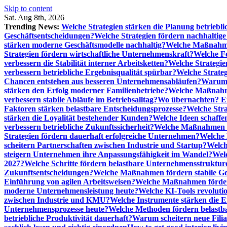
Skip to content
Sat. Aug 8th, 2026
Trending News:
Welche Strategien stärken die Planung betriebli
Geschäftsentscheidungen?
Welche Strategien fördern nachhaltig
stärken moderne Geschäftsmodelle nachhaltig?
Welche Maßnahme
Strategien fördern wirtschaftliche Unternehmenskraft?
Welche F
verbessern die Stabilität interner Arbeitsketten?
Welche Strategie
verbessern betriebliche Ergebnisqualität spürbar?
Welche Strate
Chancen entstehen aus besseren Unternehmensabläufen?
Warum 
stärken den Erfolg moderner Familienbetriebe?
Welche Maßnahme
verbessern stabile Abläufe im Betriebsalltag?
Wo übernachten? Ei
Faktoren stärken belastbare Entscheidungsprozesse?
Welche Str
stärken die Loyalität bestehender Kunden?
Welche Ideen schaffen
verbessern betriebliche Zukunftssicherheit?
Welche Maßnahmen st
Strategien fördern dauerhaft erfolgreiche Unternehmen?
Welche 
scheitern Partnerschaften zwischen Industrie und Startup?
Welch
steigern Unternehmen ihre Anpassungsfähigkeit im Wandel?
Welc
2027?
Welche Schritte fördern belastbare Unternehmensstruktur
Zukunftsentscheidungen?
Welche Maßnahmen fördern stabile Ge
Einführung von agilen Arbeitsweisen?
Welche Maßnahmen förder
moderne Unternehmensleistung heute?
Welche KI-Tools revoluti
zwischen Industrie und KMU?
Welche Instrumente stärken die E
Unternehmensprozesse heute?
Welche Methoden fördern belastb
betriebliche Produktivität dauerhaft?
Warum scheitern neue Filial