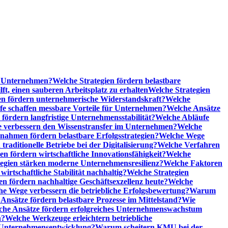
he Unternehmen?
Welche Strategien fördern belastbare
t, einen sauberen Arbeitsplatz zu erhalten
Welche Strategien
n fördern unternehmerische Widerstandskraft?
Welche
fe schaffen messbare Vorteile für Unternehmen?
Welche Ansätze
 fördern langfristige Unternehmensstabilität?
Welche Abläufe
e verbessern den Wissenstransfer im Unternehmen?
Welche
ahmen fördern belastbare Erfolgsstrategien?
Welche Wege
raditionelle Betriebe bei der Digitalisierung?
Welche Verfahren
en fördern wirtschaftliche Innovationsfähigkeit?
Welche
tegien stärken moderne Unternehmensresilienz?
Welche Faktoren
rtschaftliche Stabilität nachhaltig?
Welche Strategien
en fördern nachhaltige Geschäftsexzellenz heute?
Welche
e Wege verbessern die betriebliche Erfolgsbewertung?
Warum
Ansätze fördern belastbare Prozesse im Mittelstand?
Wie
che Ansätze fördern erfolgreiches Unternehmenswachstum
n?
Welche Werkzeuge erleichtern betriebliche
 Unternehmensentwicklung?
Warum scheitern KMU bei der