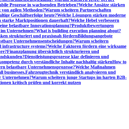
abile Prozesse in wachsenden Betrieben?
Welche Ansätze stärken
 von agilen Methoden?
Warum scheitern Partnerschaften
ige Geschäftserfolge heute?
Welche Lösungen stärken moderne
n starke Marktpositionen dauerhaft?
Welche Hebel verbessern
ine belastbare Innovationsplanung?
Produktbewertungen
n im Unternehmen?
What is building execution planning about?
en strukturiert und praxisnah fördern
Bildungsangebote
lastbare Unternehmensentscheidungen?
Warum scheitern
l infrastructure systems?
Welche Faktoren fördern eine wirksame
ore?
Finanzplanung übersichtlich strukturieren und
tandskunden?
Dienstleistungsprozesse klar definieren und
ompetenz durch verständliche Inhalte nachhaltig stärken
How to
n belastbare Unternehmensprozesse?
Welche Maßnahmen
ll businesses.
Fahrzeugtechnik verständlich analysieren und
er Unternehmen?
Warum scheitern junge Startups im harten B2B-
ionen kritisch prüfen und korrekt nutzen