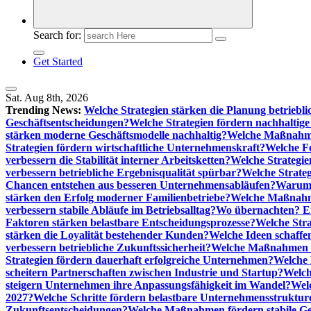
Search for:
Get Started
Sat. Aug 8th, 2026
Trending News:
Welche Strategien stärken die Planung betriebli
Geschäftsentscheidungen?
Welche Strategien fördern nachhaltig
stärken moderne Geschäftsmodelle nachhaltig?
Welche Maßnahme
Strategien fördern wirtschaftliche Unternehmenskraft?
Welche F
verbessern die Stabilität interner Arbeitsketten?
Welche Strategie
verbessern betriebliche Ergebnisqualität spürbar?
Welche Strate
Chancen entstehen aus besseren Unternehmensabläufen?
Warum 
stärken den Erfolg moderner Familienbetriebe?
Welche Maßnahme
verbessern stabile Abläufe im Betriebsalltag?
Wo übernachten? Ei
Faktoren stärken belastbare Entscheidungsprozesse?
Welche Str
stärken die Loyalität bestehender Kunden?
Welche Ideen schaffen
verbessern betriebliche Zukunftssicherheit?
Welche Maßnahmen st
Strategien fördern dauerhaft erfolgreiche Unternehmen?
Welche 
scheitern Partnerschaften zwischen Industrie und Startup?
Welch
steigern Unternehmen ihre Anpassungsfähigkeit im Wandel?
Welc
2027?
Welche Schritte fördern belastbare Unternehmensstruktur
Zukunftsentscheidungen?
Welche Maßnahmen fördern stabile Ge