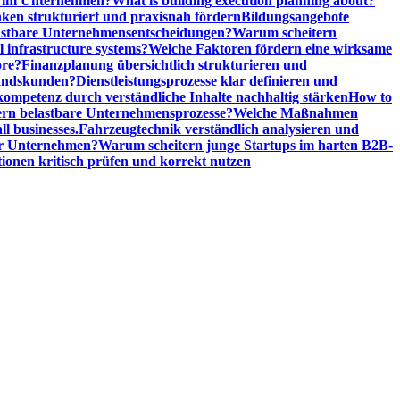
n im Unternehmen?
What is building execution planning about?
en strukturiert und praxisnah fördern
Bildungsangebote
lastbare Unternehmensentscheidungen?
Warum scheitern
l infrastructure systems?
Welche Faktoren fördern eine wirksame
ore?
Finanzplanung übersichtlich strukturieren und
tandskunden?
Dienstleistungsprozesse klar definieren und
ompetenz durch verständliche Inhalte nachhaltig stärken
How to
n belastbare Unternehmensprozesse?
Welche Maßnahmen
ll businesses.
Fahrzeugtechnik verständlich analysieren und
er Unternehmen?
Warum scheitern junge Startups im harten B2B-
ionen kritisch prüfen und korrekt nutzen