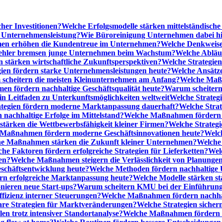
cher Investitionen?
Welche Erfolgsmodelle stärken mittelständisc
e Unternehmensleistung?
Wie Büroreinigung Unternehmen dabei hilf
n erhöhen die Kundentreue im Unternehmen?
Welche Denkweise
ehler bremsen junge Unternehmen beim Wachstum?
Welche Abläu
n stärken wirtschaftliche Zukunftsperspektiven?
Welche Strategien
gien fördern starke Unternehmensleistungen heute?
Welche Ansätz
scheitern die meisten Kleinunternehmen am Anfang?
Welche Maßn
n fördern nachhaltige Geschäftsqualität heute?
Warum scheitern t
n Leitfaden zu Unterkunftsmöglichkeiten weltweit
Welche Strategi
ategien fördern moderne Marktanpassung dauerhaft?
Welche Stra
 nachhaltige Erfolge im Mittelstand?
Welche Maßnahmen fördern wi
ärken die Wettbewerbsfähigkeit kleiner Firmen?
Welche Strategi
Maßnahmen fördern moderne Geschäftsinnovationen heute?
Welch
e Maßnahmen stärken die Zukunft kleiner Unternehmen?
Welche 
he Faktoren fördern erfolgreiche Strategien für Lieferketten?
Wel
en?
Welche Maßnahmen steigern die Verlässlichkeit von Planunge
schäftsentwicklung heute?
Welche Methoden fördern nachhaltige
n erfolgreiche Marktanpassung heute?
Welche Modelle stärken st
onieren neue Start-ups?
Warum scheitern KMU bei der Einführung
ffizienz interner Steuerungen?
Welche Maßnahmen fördern nachhalt
are Strategien für Marktveränderungen?
Welche Strategien sicher
en trotz intensiver Standortanalyse?
Welche Maßnahmen fördern e