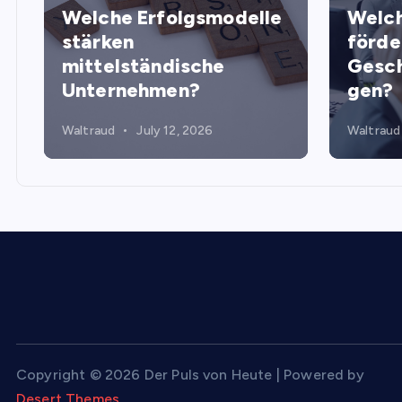
Welche Erfolgsmodelle
Welch
stärken
förde
mittelständische
Gesch
Unternehmen?
gen?
Waltraud
July 12, 2026
Waltraud
Copyright © 2026 Der Puls von Heute | Powered by
Desert Themes