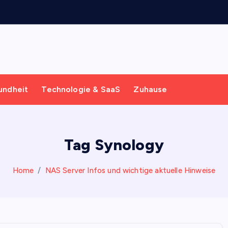
undheit
Technologie & SaaS
Zuhause
Tag Synology
Home
NAS Server Infos und wichtige aktuelle Hinweise