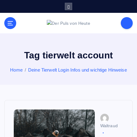
S
k
i
p
Meldungen die Resonanz finden
t
o
c
o
Tag tierwelt account
n
t
Home
Deine Tierwelt Login Infos und wichtige Hinweise
e
n
t
Waltraud