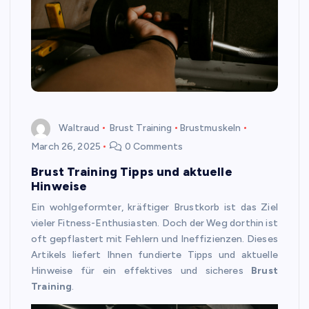
Waltraud
Brust Training
Brustmuskeln
March 26, 2025
0 Comments
Brust Training Tipps und aktuelle
Hinweise
Ein wohlgeformter, kräftiger Brustkorb ist das Ziel
vieler Fitness-Enthusiasten. Doch der Weg dorthin ist
oft gepflastert mit Fehlern und Ineffizienzen. Dieses
Artikels liefert Ihnen fundierte Tipps und aktuelle
Hinweise für ein effektives und sicheres
Brust
Training
.