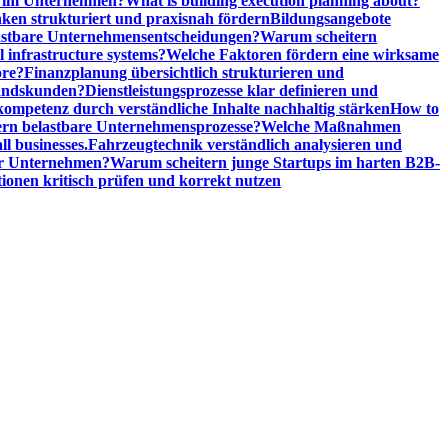
n im Unternehmen?
What is building execution planning about?
en strukturiert und praxisnah fördern
Bildungsangebote
lastbare Unternehmensentscheidungen?
Warum scheitern
l infrastructure systems?
Welche Faktoren fördern eine wirksame
ore?
Finanzplanung übersichtlich strukturieren und
tandskunden?
Dienstleistungsprozesse klar definieren und
ompetenz durch verständliche Inhalte nachhaltig stärken
How to
n belastbare Unternehmensprozesse?
Welche Maßnahmen
ll businesses.
Fahrzeugtechnik verständlich analysieren und
er Unternehmen?
Warum scheitern junge Startups im harten B2B-
ionen kritisch prüfen und korrekt nutzen