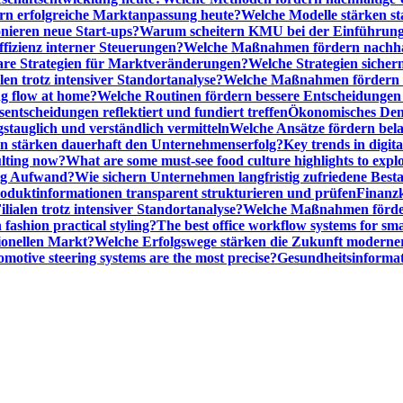
n erfolgreiche Marktanpassung heute?
Welche Modelle stärken st
onieren neue Start-ups?
Warum scheitern KMU bei der Einführung
ffizienz interner Steuerungen?
Welche Maßnahmen fördern nachhalt
are Strategien für Marktveränderungen?
Welche Strategien sicher
en trotz intensiver Standortanalyse?
Welche Maßnahmen fördern e
ng flow at home?
Welche Routinen fördern bessere Entscheidunge
entscheidungen reflektiert und fundiert treffen
Ökonomisches Denk
gstauglich und verständlich vermitteln
Welche Ansätze fördern be
stärken dauerhaft den Unternehmenserfolg?
Key trends in digita
ulting now?
What are some must-see food culture highlights to expl
nig Aufwand?
Wie sichern Unternehmen langfristig zufriedene Bes
oduktinformationen transparent strukturieren und prüfen
Finanzk
lialen trotz intensiver Standortanalyse?
Welche Maßnahmen förder
 fashion practical styling?
The best office workflow systems for sma
ionellen Markt?
Welche Erfolgswege stärken die Zukunft modern
motive steering systems are the most precise?
Gesundheitsinformat