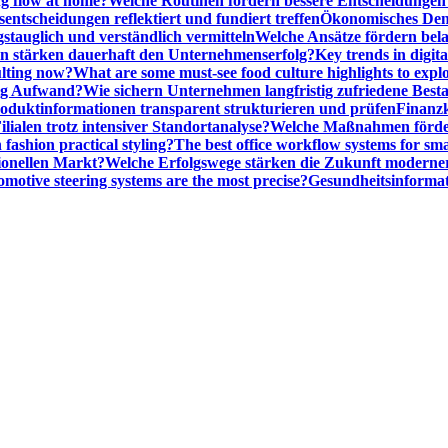
ng flow at home?
Welche Routinen fördern bessere Entscheidunge
entscheidungen reflektiert und fundiert treffen
Ökonomisches Denk
gstauglich und verständlich vermitteln
Welche Ansätze fördern be
stärken dauerhaft den Unternehmenserfolg?
Key trends in digita
ulting now?
What are some must-see food culture highlights to expl
nig Aufwand?
Wie sichern Unternehmen langfristig zufriedene Bes
oduktinformationen transparent strukturieren und prüfen
Finanzk
lialen trotz intensiver Standortanalyse?
Welche Maßnahmen förder
 fashion practical styling?
The best office workflow systems for sma
ionellen Markt?
Welche Erfolgswege stärken die Zukunft modern
motive steering systems are the most precise?
Gesundheitsinformat