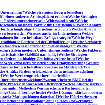
he Unternehmen?
Welche Strategien fördern belastbare
t, einen sauberen Arbeitsplatz zu erhalten
Welche Strategien
n fördern unternehmerische Widerstandskraft?
Welche
fe schaffen messbare Vorteile für Unternehmen?
Welche Ansätze
 fördern langfristige Unternehmensstabilität?
Welche Abläufe
e verbessern den Wissenstransfer im Unternehmen?
Welche
ahmen fördern belastbare Erfolgsstrategien?
Welche Wege
raditionelle Betriebe bei der Digitalisierung?
Welche Verfahren
en fördern wirtschaftliche Innovationsfähigkeit?
Welche
tegien stärken moderne Unternehmensresilienz?
Welche Faktoren
rtschaftliche Stabilität nachhaltig?
Welche Strategien
en fördern nachhaltige Geschäftsexzellenz heute?
Welche
e Wege verbessern die betriebliche Erfolgsbewertung?
Warum
Ansätze fördern belastbare Prozesse im Mittelstand?
Wie
che Ansätze fördern erfolgreiches Unternehmenswachstum
n?
Welche Werkzeuge erleichtern betriebliche
 Unternehmensentwicklung?
Warum scheitern KMU bei der
abile Prozesse in wachsenden Betrieben?
Welche Ansätze stärken
 von agilen Methoden?
Warum scheitern Partnerschaften
ige Geschäftserfolge heute?
Welche Lösungen stärken moderne
n starke Marktpositionen dauerhaft?
Welche Hebel verbessern
ine belastbare Innovationsplanung?
Produktbewertungen