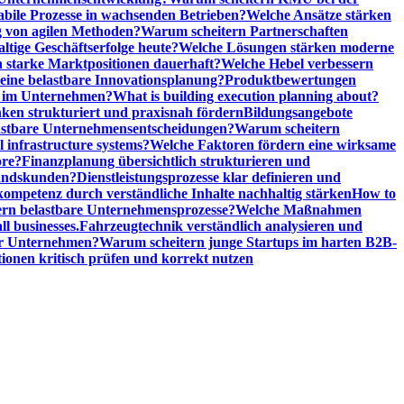
abile Prozesse in wachsenden Betrieben?
Welche Ansätze stärken
 von agilen Methoden?
Warum scheitern Partnerschaften
ige Geschäftserfolge heute?
Welche Lösungen stärken moderne
n starke Marktpositionen dauerhaft?
Welche Hebel verbessern
ine belastbare Innovationsplanung?
Produktbewertungen
n im Unternehmen?
What is building execution planning about?
en strukturiert und praxisnah fördern
Bildungsangebote
lastbare Unternehmensentscheidungen?
Warum scheitern
l infrastructure systems?
Welche Faktoren fördern eine wirksame
ore?
Finanzplanung übersichtlich strukturieren und
tandskunden?
Dienstleistungsprozesse klar definieren und
ompetenz durch verständliche Inhalte nachhaltig stärken
How to
n belastbare Unternehmensprozesse?
Welche Maßnahmen
ll businesses.
Fahrzeugtechnik verständlich analysieren und
er Unternehmen?
Warum scheitern junge Startups im harten B2B-
ionen kritisch prüfen und korrekt nutzen