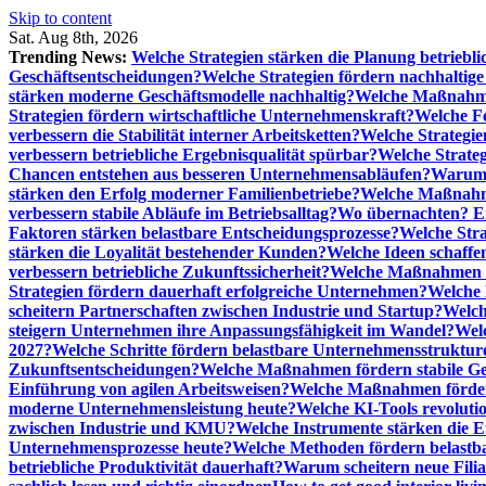
Skip to content
Sat. Aug 8th, 2026
Trending News:
Welche Strategien stärken die Planung betriebli
Geschäftsentscheidungen?
Welche Strategien fördern nachhaltig
stärken moderne Geschäftsmodelle nachhaltig?
Welche Maßnahme
Strategien fördern wirtschaftliche Unternehmenskraft?
Welche F
verbessern die Stabilität interner Arbeitsketten?
Welche Strategie
verbessern betriebliche Ergebnisqualität spürbar?
Welche Strate
Chancen entstehen aus besseren Unternehmensabläufen?
Warum 
stärken den Erfolg moderner Familienbetriebe?
Welche Maßnahme
verbessern stabile Abläufe im Betriebsalltag?
Wo übernachten? Ei
Faktoren stärken belastbare Entscheidungsprozesse?
Welche Str
stärken die Loyalität bestehender Kunden?
Welche Ideen schaffen
verbessern betriebliche Zukunftssicherheit?
Welche Maßnahmen st
Strategien fördern dauerhaft erfolgreiche Unternehmen?
Welche 
scheitern Partnerschaften zwischen Industrie und Startup?
Welch
steigern Unternehmen ihre Anpassungsfähigkeit im Wandel?
Welc
2027?
Welche Schritte fördern belastbare Unternehmensstruktur
Zukunftsentscheidungen?
Welche Maßnahmen fördern stabile Ge
Einführung von agilen Arbeitsweisen?
Welche Maßnahmen förder
moderne Unternehmensleistung heute?
Welche KI-Tools revoluti
zwischen Industrie und KMU?
Welche Instrumente stärken die E
Unternehmensprozesse heute?
Welche Methoden fördern belastb
betriebliche Produktivität dauerhaft?
Warum scheitern neue Filial