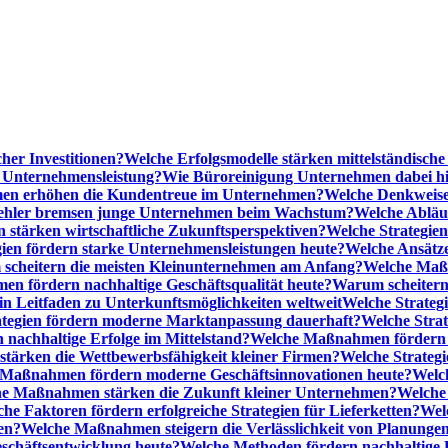
cher Investitionen?
Welche Erfolgsmodelle stärken mittelständisc
e Unternehmensleistung?
Wie Büroreinigung Unternehmen dabei hilf
n erhöhen die Kundentreue im Unternehmen?
Welche Denkweise
ehler bremsen junge Unternehmen beim Wachstum?
Welche Abläu
n stärken wirtschaftliche Zukunftsperspektiven?
Welche Strategien
gien fördern starke Unternehmensleistungen heute?
Welche Ansätz
scheitern die meisten Kleinunternehmen am Anfang?
Welche Maßn
n fördern nachhaltige Geschäftsqualität heute?
Warum scheitern t
n Leitfaden zu Unterkunftsmöglichkeiten weltweit
Welche Strategi
ategien fördern moderne Marktanpassung dauerhaft?
Welche Stra
 nachhaltige Erfolge im Mittelstand?
Welche Maßnahmen fördern wi
ärken die Wettbewerbsfähigkeit kleiner Firmen?
Welche Strategi
Maßnahmen fördern moderne Geschäftsinnovationen heute?
Welch
e Maßnahmen stärken die Zukunft kleiner Unternehmen?
Welche 
he Faktoren fördern erfolgreiche Strategien für Lieferketten?
Wel
en?
Welche Maßnahmen steigern die Verlässlichkeit von Planunge
schäftsentwicklung heute?
Welche Methoden fördern nachhaltige