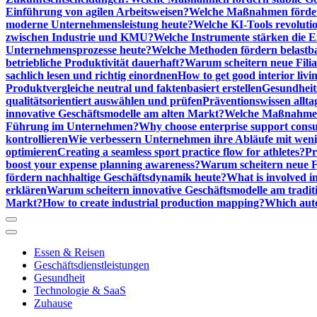
Einführung von agilen Arbeitsweisen?
Welche Maßnahmen förder
moderne Unternehmensleistung heute?
Welche KI-Tools revoluti
zwischen Industrie und KMU?
Welche Instrumente stärken die E
Unternehmensprozesse heute?
Welche Methoden fördern belastb
betriebliche Produktivität dauerhaft?
Warum scheitern neue Filial
sachlich lesen und richtig einordnen
How to get good interior livi
Produktvergleiche neutral und faktenbasiert erstellen
Gesundheits
qualitätsorientiert auswählen und prüfen
Präventionswissen allta
innovative Geschäftsmodelle am alten Markt?
Welche Maßnahmen 
Führung im Unternehmen?
Why choose enterprise support cons
kontrollieren
Wie verbessern Unternehmen ihre Abläufe mit we
optimieren
Creating a seamless sport practice flow for athletes?
Pr
boost your expense planning awareness?
Warum scheitern neue Fi
fördern nachhaltige Geschäftsdynamik heute?
What is involved in
erklären
Warum scheitern innovative Geschäftsmodelle am tradit
Markt?
How to create industrial production mapping?
Which auto
Essen & Reisen
Geschäftsdienstleistungen
Gesundheit
Technologie & SaaS
Zuhause