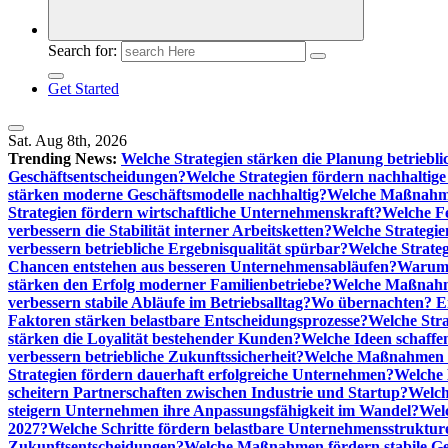
Search for:
Get Started
Sat. Aug 8th, 2026
Trending News:
Welche Strategien stärken die Planung betriebli
Geschäftsentscheidungen?
Welche Strategien fördern nachhaltig
stärken moderne Geschäftsmodelle nachhaltig?
Welche Maßnahme
Strategien fördern wirtschaftliche Unternehmenskraft?
Welche F
verbessern die Stabilität interner Arbeitsketten?
Welche Strategie
verbessern betriebliche Ergebnisqualität spürbar?
Welche Strate
Chancen entstehen aus besseren Unternehmensabläufen?
Warum 
stärken den Erfolg moderner Familienbetriebe?
Welche Maßnahme
verbessern stabile Abläufe im Betriebsalltag?
Wo übernachten? Ei
Faktoren stärken belastbare Entscheidungsprozesse?
Welche Str
stärken die Loyalität bestehender Kunden?
Welche Ideen schaffen
verbessern betriebliche Zukunftssicherheit?
Welche Maßnahmen st
Strategien fördern dauerhaft erfolgreiche Unternehmen?
Welche 
scheitern Partnerschaften zwischen Industrie und Startup?
Welch
steigern Unternehmen ihre Anpassungsfähigkeit im Wandel?
Welc
2027?
Welche Schritte fördern belastbare Unternehmensstruktur
Zukunftsentscheidungen?
Welche Maßnahmen fördern stabile Ge