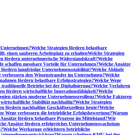
he Unternehmen?
Welche Strategien fördern belastbare
t, einen sauberen Arbeitsplatz zu erhalten
Welche Strategien
n fördern unternehmerische Widerstandskraft?
Welche
fe schaffen messbare Vorteile für Unternehmen?
Welche Ansätze
 fördern langfristige Unternehmensstabilität?
Welche Abläufe
e verbessern den Wissenstransfer im Unternehmen?
Welche
ahmen fördern belastbare Erfolgsstrategien?
Welche Wege
raditionelle Betriebe bei der Digitalisierung?
Welche Verfahren
en fördern wirtschaftliche Innovationsfähigkeit?
Welche
tegien stärken moderne Unternehmensresilienz?
Welche Faktoren
rtschaftliche Stabilität nachhaltig?
Welche Strategien
en fördern nachhaltige Geschäftsexzellenz heute?
Welche
e Wege verbessern die betriebliche Erfolgsbewertung?
Warum
Ansätze fördern belastbare Prozesse im Mittelstand?
Wie
che Ansätze fördern erfolgreiches Unternehmenswachstum
n?
Welche Werkzeuge erleichtern betriebliche
 Unternehmensentwicklung?
Warum scheitern KMU bei der