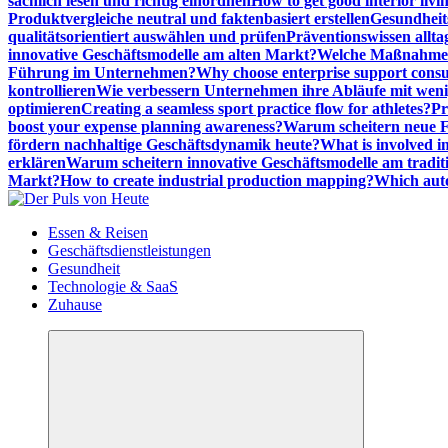
sachlich lesen und richtig einordnen
How to get good interior livi
Produktvergleiche neutral und faktenbasiert erstellen
Gesundheits
qualitätsorientiert auswählen und prüfen
Präventionswissen allta
innovative Geschäftsmodelle am alten Markt?
Welche Maßnahmen 
Führung im Unternehmen?
Why choose enterprise support cons
kontrollieren
Wie verbessern Unternehmen ihre Abläufe mit we
optimieren
Creating a seamless sport practice flow for athletes?
Pr
boost your expense planning awareness?
Warum scheitern neue Fi
fördern nachhaltige Geschäftsdynamik heute?
What is involved in
erklären
Warum scheitern innovative Geschäftsmodelle am tradit
Markt?
How to create industrial production mapping?
Which auto
Meldungen die Resonanz finden
Essen & Reisen
Geschäftsdienstleistungen
Gesundheit
Technologie & SaaS
Zuhause