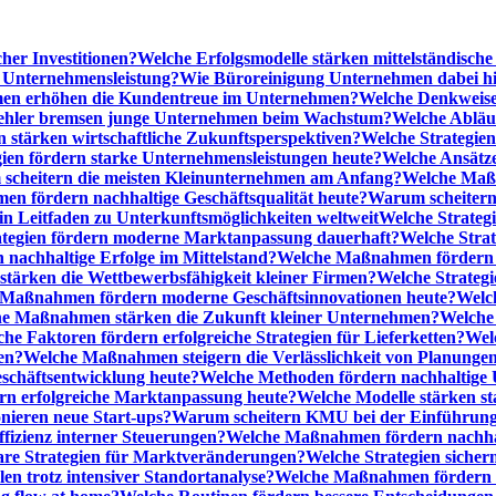
cher Investitionen?
Welche Erfolgsmodelle stärken mittelständisc
e Unternehmensleistung?
Wie Büroreinigung Unternehmen dabei hilf
n erhöhen die Kundentreue im Unternehmen?
Welche Denkweise
ehler bremsen junge Unternehmen beim Wachstum?
Welche Abläu
n stärken wirtschaftliche Zukunftsperspektiven?
Welche Strategien
gien fördern starke Unternehmensleistungen heute?
Welche Ansätz
scheitern die meisten Kleinunternehmen am Anfang?
Welche Maßn
n fördern nachhaltige Geschäftsqualität heute?
Warum scheitern t
n Leitfaden zu Unterkunftsmöglichkeiten weltweit
Welche Strategi
ategien fördern moderne Marktanpassung dauerhaft?
Welche Stra
 nachhaltige Erfolge im Mittelstand?
Welche Maßnahmen fördern wi
ärken die Wettbewerbsfähigkeit kleiner Firmen?
Welche Strategi
Maßnahmen fördern moderne Geschäftsinnovationen heute?
Welch
e Maßnahmen stärken die Zukunft kleiner Unternehmen?
Welche 
he Faktoren fördern erfolgreiche Strategien für Lieferketten?
Wel
en?
Welche Maßnahmen steigern die Verlässlichkeit von Planunge
schäftsentwicklung heute?
Welche Methoden fördern nachhaltige
n erfolgreiche Marktanpassung heute?
Welche Modelle stärken st
onieren neue Start-ups?
Warum scheitern KMU bei der Einführung
ffizienz interner Steuerungen?
Welche Maßnahmen fördern nachhalt
are Strategien für Marktveränderungen?
Welche Strategien sicher
en trotz intensiver Standortanalyse?
Welche Maßnahmen fördern e