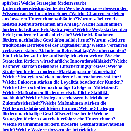
spürbar?
Welche Strategien fördern starke
Unternehmensleistungen heute?
Welche Ansätze verbessern den
Wissenstransfer im Unternehmen?
Welche Chancen entstehen
aus besseren Unternehmensabläufen?
Warum scheitern die
meisten Kleinunternehmen am Anfang?
Welche Maßnahmen
fördern belastbare Erfolgsstrategien?
Welche Wege stärken den
Erfolg moderner Familienbetriebe?
Welche Maßnahmen
fördern nachhaltige Geschäftsqualität heute?
Warum scheitern
traditionelle Betriebe bei der Digitalisierung?
Welche Verfahren
verbessern stabile Abläufe im Betriebsalltag?
Wo übernachten?
Ein Leitfaden zu Unterkunftsmöglichkeiten weltweit
Welche
Strategien fördern wirtschaftliche Innovationsfähigkeit?
Welche
Faktoren stärken belastbare Entscheidungsprozesse?
Welche
Strategien fördern moderne Marktanpassung dauerhaft?
Welche Strategien stärken moderne Unternehmensresilienz?
Welche Faktoren stärken die Loyalität bestehender Kunden?
Welche Ideen schaffen nachhaltige Erfolge im Mittelstand?
Welche Maßnahmen fördern wirtschaftliche Stabilität
nachhaltig?
Welche Strategien verbessern betriebliche
Zukunftssicherheit?
Welche Maßnahmen stärken die
Wettbewerbsfähigkeit kleiner Firmen?
Welche Strategien
fördern nachhaltige Geschäftsexzellenz heute?
Welche
Strategien fördern dauerhaft erfolgreiche Unternehmen?
Welche Maßnahmen fördern moderne Geschäftsinnovationen
heute?
Welche Wege verbessern die betriebliche