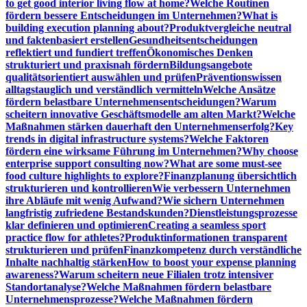
to get good interior living flow at home?
Welche Routinen
fördern bessere Entscheidungen im Unternehmen?
What is
building execution planning about?
Produktvergleiche neutral
und faktenbasiert erstellen
Gesundheitsentscheidungen
reflektiert und fundiert treffen
Ökonomisches Denken
strukturiert und praxisnah fördern
Bildungsangebote
qualitätsorientiert auswählen und prüfen
Präventionswissen
alltagstauglich und verständlich vermitteln
Welche Ansätze
fördern belastbare Unternehmensentscheidungen?
Warum
scheitern innovative Geschäftsmodelle am alten Markt?
Welche
Maßnahmen stärken dauerhaft den Unternehmenserfolg?
Key
trends in digital infrastructure systems?
Welche Faktoren
fördern eine wirksame Führung im Unternehmen?
Why choose
enterprise support consulting now?
What are some must-see
food culture highlights to explore?
Finanzplanung übersichtlich
strukturieren und kontrollieren
Wie verbessern Unternehmen
ihre Abläufe mit wenig Aufwand?
Wie sichern Unternehmen
langfristig zufriedene Bestandskunden?
Dienstleistungsprozesse
klar definieren und optimieren
Creating a seamless sport
practice flow for athletes?
Produktinformationen transparent
strukturieren und prüfen
Finanzkompetenz durch verständliche
Inhalte nachhaltig stärken
How to boost your expense planning
awareness?
Warum scheitern neue Filialen trotz intensiver
Standortanalyse?
Welche Maßnahmen fördern belastbare
Unternehmensprozesse?
Welche Maßnahmen fördern