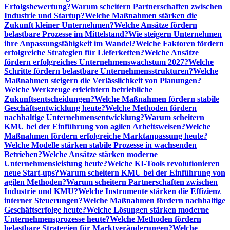
Erfolgsbewertung?
Warum scheitern Partnerschaften zwischen
Industrie und Startup?
Welche Maßnahmen stärken die
Zukunft kleiner Unternehmen?
Welche Ansätze fördern
belastbare Prozesse im Mittelstand?
Wie steigern Unternehmen
ihre Anpassungsfähigkeit im Wandel?
Welche Faktoren fördern
erfolgreiche Strategien für Lieferketten?
Welche Ansätze
fördern erfolgreiches Unternehmenswachstum 2027?
Welche
Schritte fördern belastbare Unternehmensstrukturen?
Welche
Maßnahmen steigern die Verlässlichkeit von Planungen?
Welche Werkzeuge erleichtern betriebliche
Zukunftsentscheidungen?
Welche Maßnahmen fördern stabile
Geschäftsentwicklung heute?
Welche Methoden fördern
nachhaltige Unternehmensentwicklung?
Warum scheitern
KMU bei der Einführung von agilen Arbeitsweisen?
Welche
Maßnahmen fördern erfolgreiche Marktanpassung heute?
Welche Modelle stärken stabile Prozesse in wachsenden
Betrieben?
Welche Ansätze stärken moderne
Unternehmensleistung heute?
Welche KI-Tools revolutionieren
neue Start-ups?
Warum scheitern KMU bei der Einführung von
agilen Methoden?
Warum scheitern Partnerschaften zwischen
Industrie und KMU?
Welche Instrumente stärken die Effizienz
interner Steuerungen?
Welche Maßnahmen fördern nachhaltige
Geschäftserfolge heute?
Welche Lösungen stärken moderne
Unternehmensprozesse heute?
Welche Methoden fördern
belastbare Strategien für Marktveränderungen?
Welche