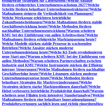
erfolgreiche Strategien für Lieferketten?
Welche Ansätze
fördern erfolgreiches Unternehmenswachstum 2027?
Welche
Schritte fördern belastbare Unternehmensstrukturen?
Welche
Maßnahmen steigern die Verlässlichkeit von Planungen?
Welche Werkzeuge erleichtern betriebliche
Zukunftsentscheidungen?
Welche Maßnahmen fördern stabile
Geschäftsentwicklung heute?
Welche Methoden fördern
nachhaltige Unternehmensentwicklung?
Warum scheitern
KMU bei der Einführung von agilen Arbeitsweisen?
Welche
Maßnahmen fördern erfolgreiche Marktanpassung heute?
Welche Modelle stärken stabile Prozesse in wachsenden
Betrieben?
Welche Ansätze stärken moderne
Unternehmensleistung heute?
Welche KI-Tools revolutionieren
neue Start-ups?
Warum scheitern KMU bei der Einführung von
agilen Methoden?
Warum scheitern Partnerschaften zwischen
Industrie und KMU?
Welche Instrumente stärken die Effizienz
interner Steuerungen?
Welche Maßnahmen fördern nachhaltige
Geschäftserfolge heute?
Welche Lösungen stärken moderne
Unternehmensprozesse heute?
Welche Methoden fördern
belastbare Strategien für Marktveränderungen?
Welche
Strategien sichern starke Marktpositionen dauerhaft?
Welche
Hebel verbessern betriebliche Produktivität dauerhaft?
Warum
scheitern neue Filialen trotz intensiver Standortanalyse?
Welche
Maßnahmen fördern eine belastbare Innovationsplanung?
Produktbewertungen sachlich lesen und richtig einordnen
How