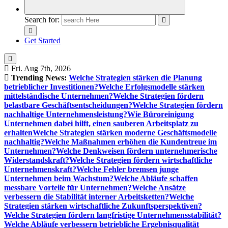
Search for:
Get Started
Fri. Aug 7th, 2026
Trending News:
Welche Strategien stärken die Planung
betrieblicher Investitionen?
Welche Erfolgsmodelle stärken
mittelständische Unternehmen?
Welche Strategien fördern
belastbare Geschäftsentscheidungen?
Welche Strategien fördern
nachhaltige Unternehmensleistung?
Wie Büroreinigung
Unternehmen dabei hilft, einen sauberen Arbeitsplatz zu
erhalten
Welche Strategien stärken moderne Geschäftsmodelle
nachhaltig?
Welche Maßnahmen erhöhen die Kundentreue im
Unternehmen?
Welche Denkweisen fördern unternehmerische
Widerstandskraft?
Welche Strategien fördern wirtschaftliche
Unternehmenskraft?
Welche Fehler bremsen junge
Unternehmen beim Wachstum?
Welche Abläufe schaffen
messbare Vorteile für Unternehmen?
Welche Ansätze
verbessern die Stabilität interner Arbeitsketten?
Welche
Strategien stärken wirtschaftliche Zukunftsperspektiven?
Welche Strategien fördern langfristige Unternehmensstabilität?
Welche Abläufe verbessern betriebliche Ergebnisqualität