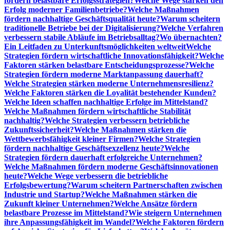
fördern belastbare Erfolgsstrategien?
Welche Wege stärken den
Erfolg moderner Familienbetriebe?
Welche Maßnahmen
fördern nachhaltige Geschäftsqualität heute?
Warum scheitern
traditionelle Betriebe bei der Digitalisierung?
Welche Verfahren
verbessern stabile Abläufe im Betriebsalltag?
Wo übernachten?
Ein Leitfaden zu Unterkunftsmöglichkeiten weltweit
Welche
Strategien fördern wirtschaftliche Innovationsfähigkeit?
Welche
Faktoren stärken belastbare Entscheidungsprozesse?
Welche
Strategien fördern moderne Marktanpassung dauerhaft?
Welche Strategien stärken moderne Unternehmensresilienz?
Welche Faktoren stärken die Loyalität bestehender Kunden?
Welche Ideen schaffen nachhaltige Erfolge im Mittelstand?
Welche Maßnahmen fördern wirtschaftliche Stabilität
nachhaltig?
Welche Strategien verbessern betriebliche
Zukunftssicherheit?
Welche Maßnahmen stärken die
Wettbewerbsfähigkeit kleiner Firmen?
Welche Strategien
fördern nachhaltige Geschäftsexzellenz heute?
Welche
Strategien fördern dauerhaft erfolgreiche Unternehmen?
Welche Maßnahmen fördern moderne Geschäftsinnovationen
heute?
Welche Wege verbessern die betriebliche
Erfolgsbewertung?
Warum scheitern Partnerschaften zwischen
Industrie und Startup?
Welche Maßnahmen stärken die
Zukunft kleiner Unternehmen?
Welche Ansätze fördern
belastbare Prozesse im Mittelstand?
Wie steigern Unternehmen
ihre Anpassungsfähigkeit im Wandel?
Welche Faktoren fördern