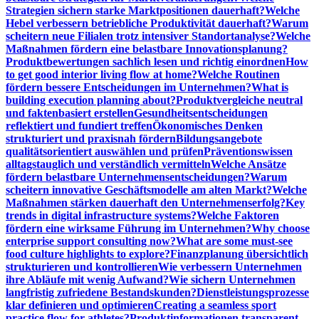
Strategien sichern starke Marktpositionen dauerhaft?
Welche
Hebel verbessern betriebliche Produktivität dauerhaft?
Warum
scheitern neue Filialen trotz intensiver Standortanalyse?
Welche
Maßnahmen fördern eine belastbare Innovationsplanung?
Produktbewertungen sachlich lesen und richtig einordnen
How
to get good interior living flow at home?
Welche Routinen
fördern bessere Entscheidungen im Unternehmen?
What is
building execution planning about?
Produktvergleiche neutral
und faktenbasiert erstellen
Gesundheitsentscheidungen
reflektiert und fundiert treffen
Ökonomisches Denken
strukturiert und praxisnah fördern
Bildungsangebote
qualitätsorientiert auswählen und prüfen
Präventionswissen
alltagstauglich und verständlich vermitteln
Welche Ansätze
fördern belastbare Unternehmensentscheidungen?
Warum
scheitern innovative Geschäftsmodelle am alten Markt?
Welche
Maßnahmen stärken dauerhaft den Unternehmenserfolg?
Key
trends in digital infrastructure systems?
Welche Faktoren
fördern eine wirksame Führung im Unternehmen?
Why choose
enterprise support consulting now?
What are some must-see
food culture highlights to explore?
Finanzplanung übersichtlich
strukturieren und kontrollieren
Wie verbessern Unternehmen
ihre Abläufe mit wenig Aufwand?
Wie sichern Unternehmen
langfristig zufriedene Bestandskunden?
Dienstleistungsprozesse
klar definieren und optimieren
Creating a seamless sport
practice flow for athletes?
Produktinformationen transparent