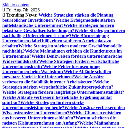
Skip to content
Fri. Aug 7th, 2026
Trending News:
Welche Strategien stärken die Planung
betrieblicher Investitionen?
Welche Erfolgsmodelle stärken
mittelständische Unternehmen?
Welche Strategien fördern
belastbare Geschäftsentscheidungen?
Welche Strategien fördern
nachhaltige Unternehmensleistung?
Wie Büroreinigung
Unternehmen dabei hilft, einen sauberen Arbeitsplatz zu
erhalten
Welche Strategien stärken moderne Geschäftsmodelle
nachhaltig?
Welche Maßnahmen erhöhen die Kundentreue im
Unternehmen?
Welche Denkweisen fördern unternehmerische
Widerstandskraft?
Welche Strategien fördern wirtschaftliche
Unternehmenskraft?
Welche Fehler bremsen junge
Unternehmen beim Wachstum?
Welche Abläufe schaffen
messbare Vorteile für Unternehmen?
Welche Ansätze
verbessern die Stabilität interner Arbeitsketten?
Welche
Strategien stärken wirtschaftliche Zukunftsperspektiven?
Welche Strategien fördern langfristige Unternehmensstabilität?
Welche Abläufe verbessern betriebliche Ergebnisqualität
spürbar?
Welche Strategien fördern starke
Unternehmensleistungen heute?
Welche Ansätze verbessern den
Wissenstransfer im Unternehmen?
Welche Chancen entstehen
aus besseren Unternehmensabläufen?
Warum scheitern die
meisten Kleinunternehmen am Anfang?
Welche Maßnahmen