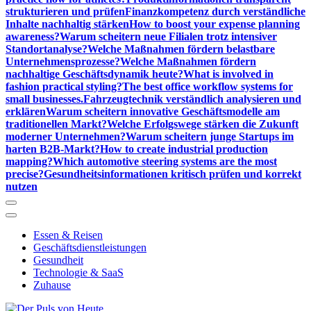
strukturieren und prüfen
Finanzkompetenz durch verständliche
Inhalte nachhaltig stärken
How to boost your expense planning
awareness?
Warum scheitern neue Filialen trotz intensiver
Standortanalyse?
Welche Maßnahmen fördern belastbare
Unternehmensprozesse?
Welche Maßnahmen fördern
nachhaltige Geschäftsdynamik heute?
What is involved in
fashion practical styling?
The best office workflow systems for
small businesses.
Fahrzeugtechnik verständlich analysieren und
erklären
Warum scheitern innovative Geschäftsmodelle am
traditionellen Markt?
Welche Erfolgswege stärken die Zukunft
moderner Unternehmen?
Warum scheitern junge Startups im
harten B2B-Markt?
How to create industrial production
mapping?
Which automotive steering systems are the most
precise?
Gesundheitsinformationen kritisch prüfen und korrekt
nutzen
Essen & Reisen
Geschäftsdienstleistungen
Gesundheit
Technologie & SaaS
Zuhause