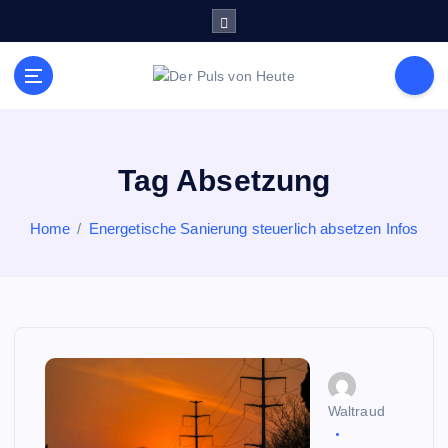
S
k
i
p
Meldungen die Resonanz finden
t
o
c
o
Tag Absetzung
n
t
Home
Energetische Sanierung steuerlich absetzen Infos
e
n
t
Waltraud