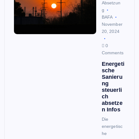
Absetzun
g
BAFA
November
20, 2024
0
Comments
Energeti
sche
Sanieru
ng
steuerli
ch
absetze
n Infos
Die
energetisc
he