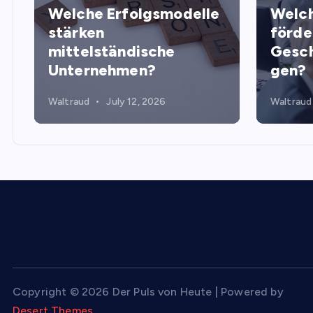
Welche Erfolgsmodelle
Welch
stärken
förde
mittelständische
Gesch
Unternehmen?
gen?
Waltraud
July 12, 2026
Waltraud
Copyright © 2026 Der Puls von Heute | Powered by
Desert Themes