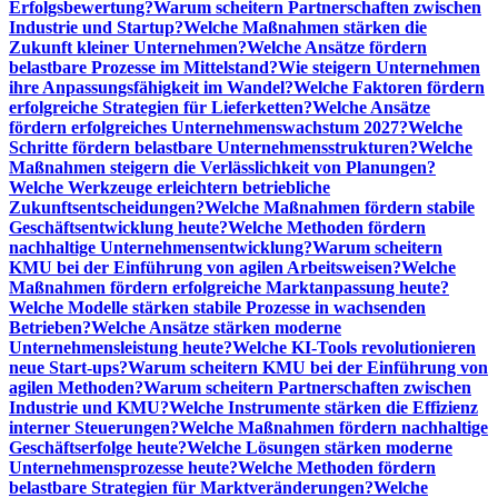
Erfolgsbewertung?
Warum scheitern Partnerschaften zwischen
Industrie und Startup?
Welche Maßnahmen stärken die
Zukunft kleiner Unternehmen?
Welche Ansätze fördern
belastbare Prozesse im Mittelstand?
Wie steigern Unternehmen
ihre Anpassungsfähigkeit im Wandel?
Welche Faktoren fördern
erfolgreiche Strategien für Lieferketten?
Welche Ansätze
fördern erfolgreiches Unternehmenswachstum 2027?
Welche
Schritte fördern belastbare Unternehmensstrukturen?
Welche
Maßnahmen steigern die Verlässlichkeit von Planungen?
Welche Werkzeuge erleichtern betriebliche
Zukunftsentscheidungen?
Welche Maßnahmen fördern stabile
Geschäftsentwicklung heute?
Welche Methoden fördern
nachhaltige Unternehmensentwicklung?
Warum scheitern
KMU bei der Einführung von agilen Arbeitsweisen?
Welche
Maßnahmen fördern erfolgreiche Marktanpassung heute?
Welche Modelle stärken stabile Prozesse in wachsenden
Betrieben?
Welche Ansätze stärken moderne
Unternehmensleistung heute?
Welche KI-Tools revolutionieren
neue Start-ups?
Warum scheitern KMU bei der Einführung von
agilen Methoden?
Warum scheitern Partnerschaften zwischen
Industrie und KMU?
Welche Instrumente stärken die Effizienz
interner Steuerungen?
Welche Maßnahmen fördern nachhaltige
Geschäftserfolge heute?
Welche Lösungen stärken moderne
Unternehmensprozesse heute?
Welche Methoden fördern
belastbare Strategien für Marktveränderungen?
Welche