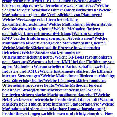
erfolgreiche Strategien für Lieferketten?
Welche Ansätze
fördern erfolgreiches Unternehmenswachstum 2027?
Welche
Schritte fördern belastbare Unternehmensstrukturen?
Welche
Maßnahmen steigern die Verlässlichkeit von Planungen?
Welche Werkzeuge erleichtern betriebliche
Zukunftsentscheidungen?
Welche Maßnahmen fördern stabile
Geschäftsentwicklung heute?
Welche Methoden fördern
nachhaltige Unternehmensentwicklung?
Warum scheitern
KMU bei der Einführung von agilen Arbeitsweisen?
Welche
Maßnahmen fördern erfolgreiche Marktanpassung heute?
Welche Modelle stärken stabile Prozesse in wachsenden
Betrieben?
Welche Ansätze stärken moderne
Unternehmensleistung heute?
Welche KI-Tools revolutionieren
neue Start-ups?
Warum scheitern KMU bei der Einführung von
agilen Methoden?
Warum scheitern Partnerschaften zwischen
Industrie und KMU?
Welche Instrumente stärken die Effizienz
interner Steuerungen?
Welche Maßnahmen fördern nachhaltige
Geschäftserfolge heute?
Welche Lösungen stärken moderne
Unternehmensprozesse heute?
Welche Methoden fördern
belastbare Strategien für Marktveränderungen?
Welche
Strategien sichern starke Marktpositionen dauerhaft?
Welche
Hebel verbessern betriebliche Produktivität dauerhaft?
Warum
scheitern neue Filialen trotz intensiver Standortanalyse?
Welche
Maßnahmen fördern eine belastbare Innovationsplanung?
Produktbewertungen sachlich lesen und richtig einordnen
How