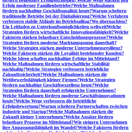
fördern belastbare Erfolgsstrategien?
Welche Wege stärken den
Erfolg moderner Familienbetriebe?
Welche Maßnahmen
fördern nachhaltige Geschäftsqualität heute?
Warum scheitern
traditionelle Betriebe bei der Digitalisierung?
Welche Verfahren
verbessern stabile Abläufe im Betriebsalltag?
Wo übernachten?
Ein Leitfaden zu Unterkunftsmöglichkeiten weltweit
Welche
Strategien fördern wirtschaftliche Innovationsfähigkeit?
Welche
Faktoren stärken belastbare Entscheidungsprozesse?
Welche
Strategien fördern moderne Marktanpassung dauerhaft?
Welche Strategien stärken moderne Unternehmensresilienz?
Welche Faktoren stärken die Loyalität bestehender Kunden?
Welche Ideen schaffen nachhaltige Erfolge im Mittelstand?
Welche Maßnahmen fördern wirtschaftliche Stabilität
nachhaltig?
Welche Strategien verbessern betriebliche
Zukunftssicherheit?
Welche Maßnahmen stärken die
Wettbewerbsfähigkeit kleiner Firmen?
Welche Strategien
fördern nachhaltige Geschäftsexzellenz heute?
Welche
Strategien fördern dauerhaft erfolgreiche Unternehmen?
Welche Maßnahmen fördern moderne Geschäftsinnovationen
heute?
Welche Wege verbessern die betriebliche
Erfolgsbewertung?
Warum scheitern Partnerschaften zwischen
Industrie und Startup?
Welche Maßnahmen stärken die
Zukunft kleiner Unternehmen?
Welche Ansätze fördern
belastbare Prozesse im Mittelstand?
Wie steigern Unternehmen
ihre Anpassungsfähigkeit im Wandel?
Welche Faktoren fördern