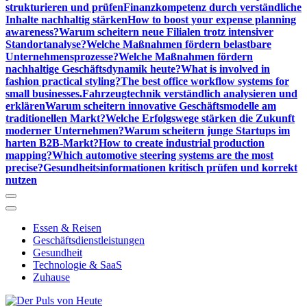
strukturieren und prüfen
Finanzkompetenz durch verständliche
Inhalte nachhaltig stärken
How to boost your expense planning
awareness?
Warum scheitern neue Filialen trotz intensiver
Standortanalyse?
Welche Maßnahmen fördern belastbare
Unternehmensprozesse?
Welche Maßnahmen fördern
nachhaltige Geschäftsdynamik heute?
What is involved in
fashion practical styling?
The best office workflow systems for
small businesses.
Fahrzeugtechnik verständlich analysieren und
erklären
Warum scheitern innovative Geschäftsmodelle am
traditionellen Markt?
Welche Erfolgswege stärken die Zukunft
moderner Unternehmen?
Warum scheitern junge Startups im
harten B2B-Markt?
How to create industrial production
mapping?
Which automotive steering systems are the most
precise?
Gesundheitsinformationen kritisch prüfen und korrekt
nutzen
Essen & Reisen
Geschäftsdienstleistungen
Gesundheit
Technologie & SaaS
Zuhause