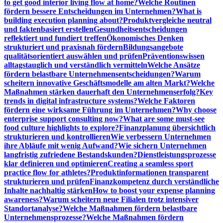
to get good interior living flow at home?
Welche Routinen
fördern bessere Entscheidungen im Unternehmen?
What is
building execution planning about?
Produktvergleiche neutral
und faktenbasiert erstellen
Gesundheitsentscheidungen
reflektiert und fundiert treffen
Ökonomisches Denken
strukturiert und praxisnah fördern
Bildungsangebote
qualitätsorientiert auswählen und prüfen
Präventionswissen
alltagstauglich und verständlich vermitteln
Welche Ansätze
fördern belastbare Unternehmensentscheidungen?
Warum
scheitern innovative Geschäftsmodelle am alten Markt?
Welche
Maßnahmen stärken dauerhaft den Unternehmenserfolg?
Key
trends in digital infrastructure systems?
Welche Faktoren
fördern eine wirksame Führung im Unternehmen?
Why choose
enterprise support consulting now?
What are some must-see
food culture highlights to explore?
Finanzplanung übersichtlich
strukturieren und kontrollieren
Wie verbessern Unternehmen
ihre Abläufe mit wenig Aufwand?
Wie sichern Unternehmen
langfristig zufriedene Bestandskunden?
Dienstleistungsprozesse
klar definieren und optimieren
Creating a seamless sport
practice flow for athletes?
Produktinformationen transparent
strukturieren und prüfen
Finanzkompetenz durch verständliche
Inhalte nachhaltig stärken
How to boost your expense planning
awareness?
Warum scheitern neue Filialen trotz intensiver
Standortanalyse?
Welche Maßnahmen fördern belastbare
Unternehmensprozesse?
Welche Maßnahmen fördern