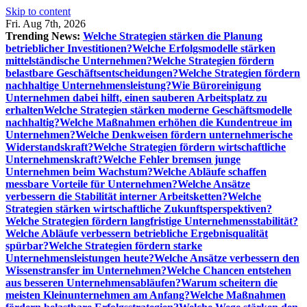
Skip to content
Fri. Aug 7th, 2026
Trending News:
Welche Strategien stärken die Planung
betrieblicher Investitionen?
Welche Erfolgsmodelle stärken
mittelständische Unternehmen?
Welche Strategien fördern
belastbare Geschäftsentscheidungen?
Welche Strategien fördern
nachhaltige Unternehmensleistung?
Wie Büroreinigung
Unternehmen dabei hilft, einen sauberen Arbeitsplatz zu
erhalten
Welche Strategien stärken moderne Geschäftsmodelle
nachhaltig?
Welche Maßnahmen erhöhen die Kundentreue im
Unternehmen?
Welche Denkweisen fördern unternehmerische
Widerstandskraft?
Welche Strategien fördern wirtschaftliche
Unternehmenskraft?
Welche Fehler bremsen junge
Unternehmen beim Wachstum?
Welche Abläufe schaffen
messbare Vorteile für Unternehmen?
Welche Ansätze
verbessern die Stabilität interner Arbeitsketten?
Welche
Strategien stärken wirtschaftliche Zukunftsperspektiven?
Welche Strategien fördern langfristige Unternehmensstabilität?
Welche Abläufe verbessern betriebliche Ergebnisqualität
spürbar?
Welche Strategien fördern starke
Unternehmensleistungen heute?
Welche Ansätze verbessern den
Wissenstransfer im Unternehmen?
Welche Chancen entstehen
aus besseren Unternehmensabläufen?
Warum scheitern die
meisten Kleinunternehmen am Anfang?
Welche Maßnahmen