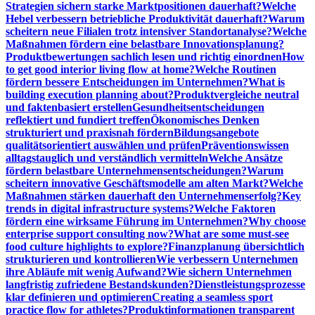
Strategien sichern starke Marktpositionen dauerhaft?
Welche
Hebel verbessern betriebliche Produktivität dauerhaft?
Warum
scheitern neue Filialen trotz intensiver Standortanalyse?
Welche
Maßnahmen fördern eine belastbare Innovationsplanung?
Produktbewertungen sachlich lesen und richtig einordnen
How
to get good interior living flow at home?
Welche Routinen
fördern bessere Entscheidungen im Unternehmen?
What is
building execution planning about?
Produktvergleiche neutral
und faktenbasiert erstellen
Gesundheitsentscheidungen
reflektiert und fundiert treffen
Ökonomisches Denken
strukturiert und praxisnah fördern
Bildungsangebote
qualitätsorientiert auswählen und prüfen
Präventionswissen
alltagstauglich und verständlich vermitteln
Welche Ansätze
fördern belastbare Unternehmensentscheidungen?
Warum
scheitern innovative Geschäftsmodelle am alten Markt?
Welche
Maßnahmen stärken dauerhaft den Unternehmenserfolg?
Key
trends in digital infrastructure systems?
Welche Faktoren
fördern eine wirksame Führung im Unternehmen?
Why choose
enterprise support consulting now?
What are some must-see
food culture highlights to explore?
Finanzplanung übersichtlich
strukturieren und kontrollieren
Wie verbessern Unternehmen
ihre Abläufe mit wenig Aufwand?
Wie sichern Unternehmen
langfristig zufriedene Bestandskunden?
Dienstleistungsprozesse
klar definieren und optimieren
Creating a seamless sport
practice flow for athletes?
Produktinformationen transparent