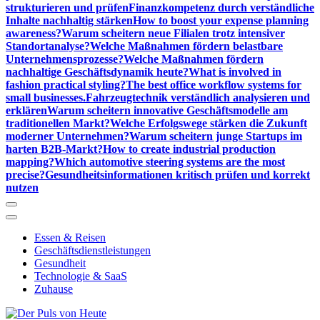
strukturieren und prüfen
Finanzkompetenz durch verständliche
Inhalte nachhaltig stärken
How to boost your expense planning
awareness?
Warum scheitern neue Filialen trotz intensiver
Standortanalyse?
Welche Maßnahmen fördern belastbare
Unternehmensprozesse?
Welche Maßnahmen fördern
nachhaltige Geschäftsdynamik heute?
What is involved in
fashion practical styling?
The best office workflow systems for
small businesses.
Fahrzeugtechnik verständlich analysieren und
erklären
Warum scheitern innovative Geschäftsmodelle am
traditionellen Markt?
Welche Erfolgswege stärken die Zukunft
moderner Unternehmen?
Warum scheitern junge Startups im
harten B2B-Markt?
How to create industrial production
mapping?
Which automotive steering systems are the most
precise?
Gesundheitsinformationen kritisch prüfen und korrekt
nutzen
Essen & Reisen
Geschäftsdienstleistungen
Gesundheit
Technologie & SaaS
Zuhause