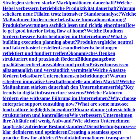
Strategien sichern starke Marktpositionen dauerhaft?
Welche
Hebel verbessern betriebliche Produktivität dauerhaft?
Warum
scheitern neue Filialen trotz intensiver Standortanalyse?
Welche
Maßnahmen fördern eine belastbare Innovationsplanung?
Produktbewertungen sachlich lesen und richtig einordnen
How
to get good interior living flow at home?
Welche Routinen
fördern bessere Entscheidungen im Unternehmen?
What is
building execution planning about?
Produktvergleiche neutral
und faktenbasiert erstellen
Gesundheitsentscheidungen
reflektiert und fundiert treffen
Ökonomisches Denken
strukturiert und praxisnah fördern
Bildungsangebote
qualitätsorientiert auswählen und prüfen
Präventionswissen
alltagstauglich und verständlich vermitteln
Welche Ansätze
fördern belastbare Unternehmensentscheidungen?
Warum
scheitern innovative Geschäftsmodelle am alten Markt?
Welche
Maßnahmen stärken dauerhaft den Unternehmenserfolg?
Key
trends in digital infrastructure systems?
Welche Faktoren
fördern eine wirksame Führung im Unternehmen?
Why choose
enterprise support consulting now?
What are some must-see
food culture highlights to explore?
Finanzplanung übersichtlich
strukturieren und kontrollieren
Wie verbessern Unternehmen
ihre Abläufe mit wenig Aufwand?
Wie sichern Unternehmen
langfristig zufriedene Bestandskunden?
Dienstleistungsprozesse
klar definieren und optimieren
Creating a seamless sport
practice flow for athletes?
Produktinformationen transparent