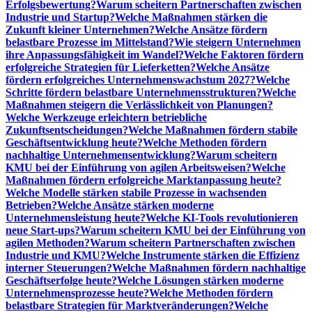
Erfolgsbewertung?
Warum scheitern Partnerschaften zwischen
Industrie und Startup?
Welche Maßnahmen stärken die
Zukunft kleiner Unternehmen?
Welche Ansätze fördern
belastbare Prozesse im Mittelstand?
Wie steigern Unternehmen
ihre Anpassungsfähigkeit im Wandel?
Welche Faktoren fördern
erfolgreiche Strategien für Lieferketten?
Welche Ansätze
fördern erfolgreiches Unternehmenswachstum 2027?
Welche
Schritte fördern belastbare Unternehmensstrukturen?
Welche
Maßnahmen steigern die Verlässlichkeit von Planungen?
Welche Werkzeuge erleichtern betriebliche
Zukunftsentscheidungen?
Welche Maßnahmen fördern stabile
Geschäftsentwicklung heute?
Welche Methoden fördern
nachhaltige Unternehmensentwicklung?
Warum scheitern
KMU bei der Einführung von agilen Arbeitsweisen?
Welche
Maßnahmen fördern erfolgreiche Marktanpassung heute?
Welche Modelle stärken stabile Prozesse in wachsenden
Betrieben?
Welche Ansätze stärken moderne
Unternehmensleistung heute?
Welche KI-Tools revolutionieren
neue Start-ups?
Warum scheitern KMU bei der Einführung von
agilen Methoden?
Warum scheitern Partnerschaften zwischen
Industrie und KMU?
Welche Instrumente stärken die Effizienz
interner Steuerungen?
Welche Maßnahmen fördern nachhaltige
Geschäftserfolge heute?
Welche Lösungen stärken moderne
Unternehmensprozesse heute?
Welche Methoden fördern
belastbare Strategien für Marktveränderungen?
Welche