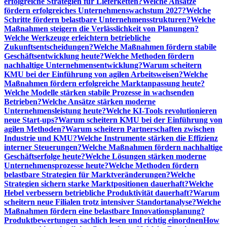
erfolgreiche Strategien für Lieferketten?
Welche Ansätze
fördern erfolgreiches Unternehmenswachstum 2027?
Welche
Schritte fördern belastbare Unternehmensstrukturen?
Welche
Maßnahmen steigern die Verlässlichkeit von Planungen?
Welche Werkzeuge erleichtern betriebliche
Zukunftsentscheidungen?
Welche Maßnahmen fördern stabile
Geschäftsentwicklung heute?
Welche Methoden fördern
nachhaltige Unternehmensentwicklung?
Warum scheitern
KMU bei der Einführung von agilen Arbeitsweisen?
Welche
Maßnahmen fördern erfolgreiche Marktanpassung heute?
Welche Modelle stärken stabile Prozesse in wachsenden
Betrieben?
Welche Ansätze stärken moderne
Unternehmensleistung heute?
Welche KI-Tools revolutionieren
neue Start-ups?
Warum scheitern KMU bei der Einführung von
agilen Methoden?
Warum scheitern Partnerschaften zwischen
Industrie und KMU?
Welche Instrumente stärken die Effizienz
interner Steuerungen?
Welche Maßnahmen fördern nachhaltige
Geschäftserfolge heute?
Welche Lösungen stärken moderne
Unternehmensprozesse heute?
Welche Methoden fördern
belastbare Strategien für Marktveränderungen?
Welche
Strategien sichern starke Marktpositionen dauerhaft?
Welche
Hebel verbessern betriebliche Produktivität dauerhaft?
Warum
scheitern neue Filialen trotz intensiver Standortanalyse?
Welche
Maßnahmen fördern eine belastbare Innovationsplanung?
Produktbewertungen sachlich lesen und richtig einordnen
How