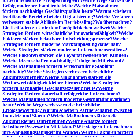
fördern belastbare Erfolgsstrategien?
Welche Wege stärken den
Erfolg moderner Familienbetriebe?
Welche Maßnahmen
fördern nachhaltige Geschäftsqualität heute?
Warum scheitern
traditionelle Betriebe bei der Digitalisierung?
Welche Verfahren
verbessern stabile Abläufe im Betriebsalltag?
Wo übernachten?
Ein Leitfaden zu Unterkunftsmöglichkeiten weltweit
Welche
Strategien fördern wirtschaftliche Innovationsfähigkeit?
Welche
Faktoren stärken belastbare Entscheidungsprozesse?
Welche
Strategien fördern moderne Marktanpassung dauerhaft?
Welche Strategien stärken moderne Unternehmensresilienz?
Welche Faktoren stärken die Loyalität bestehender Kunden?
Welche Ideen schaffen nachhaltige Erfolge im Mittelstand?
Welche Maßnahmen fördern wirtschaftliche Stabilität
nachhaltig?
Welche Strategien verbessern betriebliche
Zukunftssicherheit?
Welche Maßnahmen stärken die
Wettbewerbsfähigkeit kleiner Firmen?
Welche Strategien
fördern nachhaltige Geschäftsexzellenz heute?
Welche
Strategien fördern dauerhaft erfolgreiche Unternehmen?
Welche Maßnahmen fördern moderne Geschäftsinnovationen
heute?
Welche Wege verbessern die betriebliche
Erfolgsbewertung?
Warum scheitern Partnerschaften zwischen
Industrie und Startup?
Welche Maßnahmen stärken die
Zukunft kleiner Unternehmen?
Welche Ansätze fördern
belastbare Prozesse im Mittelstand?
Wie steigern Unternehmen
ihre Anpassungsfähigkeit im Wandel?
Welche Faktoren fördern