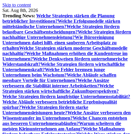
Skip to content
Sat. Aug 8th, 2026
Trending News:
Welche Strategien stärken die Planung
betrieblicher Investitionen?
Welche Erfolgsmodelle stärken
mittelständische Unternehmen?
Welche Strategien fördern
belastbare Geschäftsentscheidungen?
Welche Strategien fördern
nachhaltige Unternehmensleistung?
Wie Büroreinigung
Unternehmen dabei hilft, einen sauberen Arbeitsplatz zu
erhalten
Welche Strategien stärken moderne Geschäftsmodelle
nachhaltig?
Welche Maßnahmen erhöhen die Kundentreue im
Unternehmen?
Welche Denkweisen fördern unternehmerische
Widerstandskraft?
Welche Strategien fördern wirtschaftliche
Unternehmenskraft?
Welche Fehler bremsen junge
Unternehmen beim Wachstum?
Welche Abläufe schaffen
messbare Vorteile für Unternehmen?
Welche Ansätze
verbessern die Stabilität interner Arbeitsketten?
Welche
Strategien stärken wirtschaftliche Zukunftsperspektiven?
Welche Strategien fördern langfristige Unternehmensstabilität?
Welche Abläufe verbessern betriebliche Ergebnisqualität
spürbar?
Welche Strategien fördern starke
Unternehmensleistungen heute?
Welche Ansätze verbessern den
Wissenstransfer im Unternehmen?
Welche Chancen entstehen
aus besseren Unternehmensabläufen?
Warum scheitern die
meisten Kleinunternehmen am Anfang?
Welche Maßnahmen